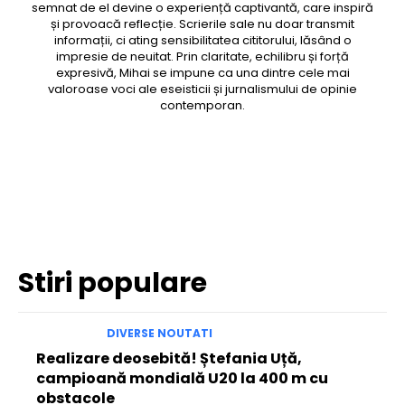
semnat de el devine o experiență captivantă, care inspiră
și provoacă reflecție. Scrierile sale nu doar transmit
informații, ci ating sensibilitatea cititorului, lăsând o
impresie de neuitat. Prin claritate, echilibru și forță
expresivă, Mihai se impune ca una dintre cele mai
valoroase voci ale eseisticii și jurnalismului de opinie
contemporan.
Facebook
Twitter
Pinterest
WhatsApp
Stiri populare
DIVERSE NOUTATI
Realizare deosebită! Ștefania Uță,
campioană mondială U20 la 400 m cu
obstacole