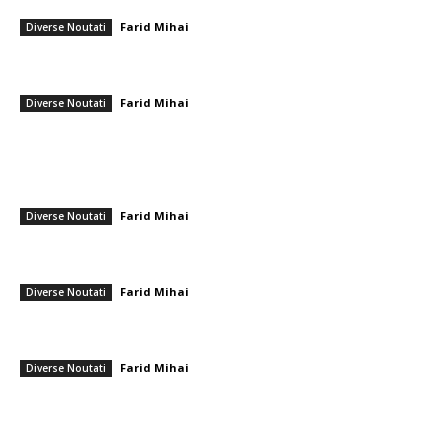
SUA au început „acțiuni militare importante”
Farid Mihai
-
28 februarie 2026
Diverse Noutati
„Întorsături neașteptate” în dosarul asasinării milionarului Adrian
Kreiner. Acuzat găsit vinovat: „Ea poartă vina în totalitate”
Farid Mihai
-
9 februarie 2026
Diverse Noutati
━ Ultimele stiri
Realizare deosebită! Ștefania Uță, campioană mondială U20 la 400 m
cu obstacole
Farid Mihai
-
9 august 2026
Diverse Noutati
Cum se irosesc resursele în sistemul sanitar. Directorul CNAS: „De
unde ne-am dat seama Au omis să întrebe dacă…”
Farid Mihai
-
9 august 2026
Diverse Noutati
Reacția Colegiului Medicilor în urma agresiunii îndreptate împotriva
ambulanței din Cluj: Încurajare pentru „toleranță zero” privind…
Farid Mihai
-
9 august 2026
Diverse Noutati
━ Toate categoriile
Afaceri si Industrii