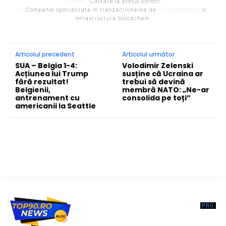
London
. Calitate la prețul corect.
- Companie specializata in tranzactionarea de
Criptomonede
si
infrastructura blockchain.
Articolul precedent
Articolul următor
SUA – Belgia 1-4:
Volodimir Zelenski
Acțiunea lui Trump
susține că Ucraina ar
fără rezultat!
trebui să devină
Belgienii,
membră NATO: „Ne-ar
antrenament cu
consolida pe toți”
americanii la Seattle