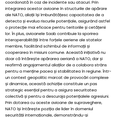
coordonată în caz de incidente sau atacuri. Prin
integrarea acestor avioane în structurile de apărare
ale NATO, aliații își îmbunătățesc capacitatea de a
detecta și evalua riscurile potențiale, asigurând astfel
o protecție mai eficace pentru teritoriile și cetățenii
lor. În plus, avioanele Saab contribuie la sporirea
interoperabilității între forțele aeriene ale statelor
membre, facilitând schimbul de informații și
cooperarea în misiuni comune. Această inițiativă nu
doar că întărește apărarea aeriană a NATO, dar și
reafirmă angajamentul aliaților de a colabora strâns
pentru a menține pacea și stabilitatea în regiune. Într-
un context geopolitic marcat de provocări complexe
și dinamice, această achiziție constituie un pas
strategic esențial pentru a asigura securitatea
colectivă și pentru a descuraja potențialele agresiuni.
Prin dotarea cu aceste avioane de supraveghere,
NATO își întărește poziția de lider în domeniul
securității internaționale, demonstrându-și