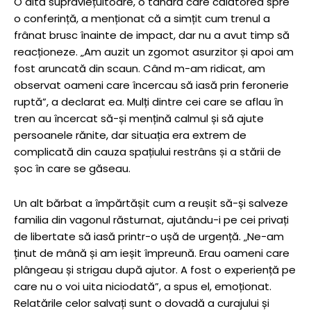
O altă supraviețuitoare, o tânără care călătorea spre
o conferință, a menționat că a simțit cum trenul a
frânat brusc înainte de impact, dar nu a avut timp să
reacționeze. „Am auzit un zgomot asurzitor și apoi am
fost aruncată din scaun. Când m-am ridicat, am
observat oameni care încercau să iasă prin feronerie
ruptă”, a declarat ea. Mulți dintre cei care se aflau în
tren au încercat să-și mențină calmul și să ajute
persoanele rănite, dar situația era extrem de
complicată din cauza spațiului restrâns și a stării de
șoc în care se găseau.
Un alt bărbat a împărtășit cum a reușit să-și salveze
familia din vagonul răsturnat, ajutându-i pe cei privați
de libertate să iasă printr-o ușă de urgență. „Ne-am
ținut de mână și am ieșit împreună. Erau oameni care
plângeau și strigau după ajutor. A fost o experiență pe
care nu o voi uita niciodată”, a spus el, emoționat.
Relatările celor salvați sunt o dovadă a curajului și