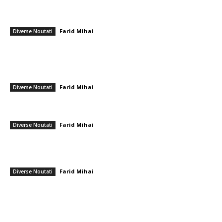
O deflagrație intensă a cutremurat un bloc din Timișoara: un
apartament avariat și o persoană internată.
Farid Mihai
-
1 noiembrie 2025
Diverse Noutati
━ Ultimele stiri
Cristi Chivu și-a împărtășit părerea onestă după Juventus – Inter 1-2:
„Nu mi-a plăcut absolut deloc!”
Farid Mihai
-
8 august 2026
Diverse Noutati
România se află în fața pericolului unui blackout complet dacă
dificultățile energetice se intensifică. Specialiștii cereau verificări…
Farid Mihai
-
8 august 2026
Diverse Noutati
Nicușor Dan, în urma hotărârii Moody’s: „Menținerea ratingului
României se datorează muncii depuse de instituții, populație și
sectorul privat”
Farid Mihai
-
7 august 2026
Diverse Noutati
━ Toate categoriile
Afaceri si Industrii