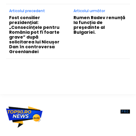
Articolul precedent
Articolul următor
Fost consilier
Rumen Radev renunță
prezidențial:
la funcția de
„Consecințele pentru
președinte al
România pot fi foarte
Bulgariei.
grave” după
solicitarea lui Nicușor
Dan în controversa
Groenlandei
Top90.ro un site de știri / blog de noutăți, dedicat diseminării de