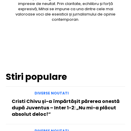
impresie de neuitat. Prin claritate, echilibru și forță
expresivă, Mihai se impune ca una dintre cele mai
valoroase voci ale eseisticii și jurnalismului de opinie
contemporan.
Facebook
Twitter
Pinterest
WhatsApp
Stiri populare
DIVERSE NOUTATI
Cristi Chivu și-a împărtășit părerea onestă
după Juventus – Inter 1-2: „Nu mi-a plăcut
absolut deloc!”
DIVERSE NOUTATI