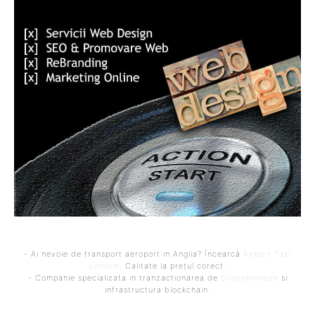
- Ai nevoie de transport aeroport in Anglia? Încearcă
Airport Taxi
London
. Calitate la prețul corect.
- Companie specializata in tranzactionarea de
Criptomonede
si
infrastructura blockchain.