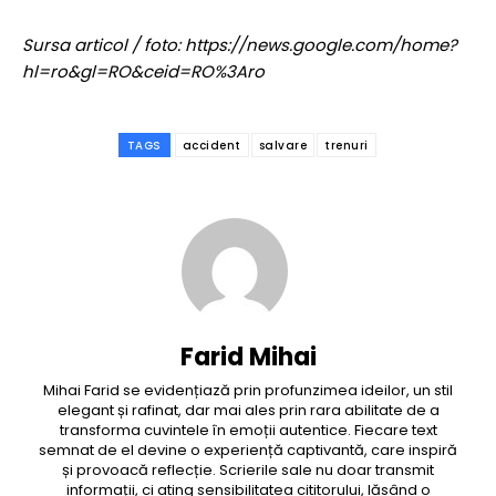
Sursa articol / foto: https://news.google.com/home?
hl=ro&gl=RO&ceid=RO%3Aro
TAGS
accident
salvare
trenuri
Farid Mihai
Mihai Farid se evidențiază prin profunzimea ideilor, un stil
elegant și rafinat, dar mai ales prin rara abilitate de a
transforma cuvintele în emoții autentice. Fiecare text
semnat de el devine o experiență captivantă, care inspiră
și provoacă reflecție. Scrierile sale nu doar transmit
informații, ci ating sensibilitatea cititorului, lăsând o