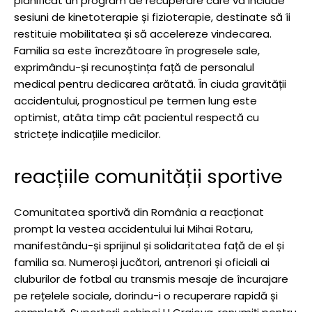
planificat un program de recuperare care va include
sesiuni de kinetoterapie și fizioterapie, destinate să îi
restituie mobilitatea și să accelereze vindecarea.
Familia sa este încrezătoare în progresele sale,
exprimându-și recunoștința față de personalul
medical pentru dedicarea arătată. În ciuda gravității
accidentului, prognosticul pe termen lung este
optimist, atâta timp cât pacientul respectă cu
strictețe indicațiile medicilor.
reacțiile comunității sportive
Comunitatea sportivă din România a reacționat
prompt la vestea accidentului lui Mihai Rotaru,
manifestându-și sprijinul și solidaritatea față de el și
familia sa. Numeroși jucători, antrenori și oficiali ai
cluburilor de fotbal au transmis mesaje de încurajare
pe rețelele sociale, dorindu-i o recuperare rapidă și