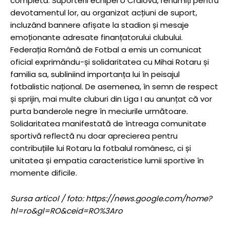
completă. Suporterii echipei U Craiova, renumiți pentru
devotamentul lor, au organizat acțiuni de suport,
incluzând bannere afișate la stadion și mesaje
emoționante adresate finanțatorului clubului.
Federația Română de Fotbal a emis un comunicat
oficial exprimându-și solidaritatea cu Mihai Rotaru și
familia sa, subliniind importanța lui în peisajul
fotbalistic național. De asemenea, în semn de respect
și sprijin, mai multe cluburi din Liga I au anunțat că vor
purta banderole negre în meciurile următoare.
Solidaritatea manifestată de întreaga comunitate
sportivă reflectă nu doar aprecierea pentru
contribuțiile lui Rotaru la fotbalul românesc, ci și
unitatea și empatia caracteristice lumii sportive în
momente dificile.
Sursa articol / foto: https://news.google.com/home?
hl=ro&gl=RO&ceid=RO%3Aro