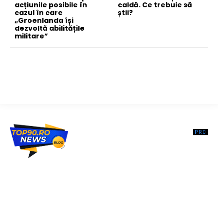
acțiunile posibile în
caldă. Ce trebuie să
cazul în care
știi?
„Groenlanda își
dezvoltă abilitățile
militare”
Top90.ro un site de știri / blog de noutăți, dedicat diseminării de
informații și actualități. Acesta oferă articole, reportaje și analize pe
teme diverse, de la evenimente curente la subiecte specifice de
interes. Este un spațiu digital pentru informare și educație.
Contactati-ne oricand la adresa: contact@top90.ro