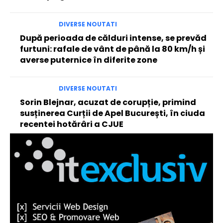
DIVERSE NOUTATI
După perioada de călduri intense, se prevăd
furtuni: rafale de vânt de până la 80 km/h și
averse puternice în diferite zone
DIVERSE NOUTATI
Sorin Blejnar, acuzat de corupție, primind
susținerea Curții de Apel București, în ciuda
recentei hotărâri a CJUE