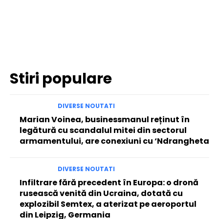
Facebook
Twitter
Pinterest
WhatsApp
Stiri populare
DIVERSE NOUTATI
Marian Voinea, businessmanul reținut în
legătură cu scandalul mitei din sectorul
armamentului, are conexiuni cu ‘Ndrangheta
DIVERSE NOUTATI
Infiltrare fără precedent în Europa: o dronă
rusească venită din Ucraina, dotată cu
explozibil Semtex, a aterizat pe aeroportul
din Leipzig, Germania