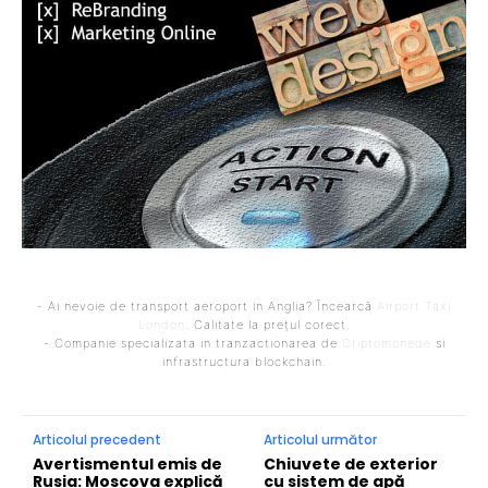
- Ai nevoie de transport aeroport in Anglia? Încearcă
Airport Taxi
London
. Calitate la prețul corect.
- Companie specializata in tranzactionarea de
Criptomonede
si
infrastructura blockchain.
Articolul precedent
Articolul următor
Avertismentul emis de
Chiuvete de exterior
Rusia: Moscova explică
cu sistem de apă