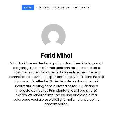
TAGS
accident
intervenție
recuperare
Farid Mihai
Mihai Farid se evidențiază prin profunzimea ideilor, un stil
elegant și rafinat, dar mai ales prin rara abilitate de a
transforma cuvintele în emoții autentice. Fiecare text
semnat de el devine o experiență captivantă, care inspiră
și provoacă reflecție. Scrierile sale nu doar transmit
informații, ci ating sensibilitatea cititorului, lăsând o
impresie de neuitat. Prin claritate, echilibru și forță
expresivă, Mihai se impune ca una dintre cele mai
valoroase voci ale eseisticii și jurnalismului de opinie
contemporan.