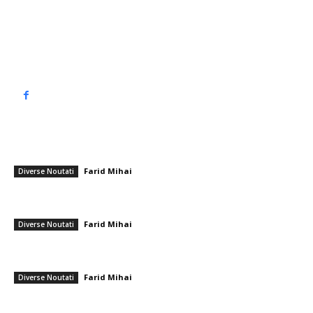
Contact www.top90.ro
Politica de cookies (GDPR)
Politică de confidențialitate
━ Articole populare
Un suflet mic și impur
Farid Mihai
-
28 ianuarie 2026
Diverse Noutati
Românul care a cumpărat și a transportat pe frontul din Ucraina mai
mult de 200 de vehicule: „Acțiunea mea este pentru copii…
Farid Mihai
-
24 februarie 2026
Diverse Noutati
Trump reconsideră declarația privind impunerea unei taxe de 20%
pentru Strâmtoarea Ormuz
Farid Mihai
-
14 iulie 2026
Diverse Noutati
━ Ultimele stiri