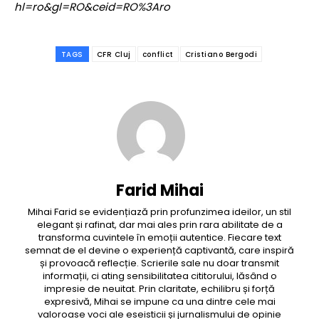
hl=ro&gl=RO&ceid=RO%3Aro
TAGS
CFR Cluj
conflict
Cristiano Bergodi
Farid Mihai
Mihai Farid se evidențiază prin profunzimea ideilor, un stil
elegant și rafinat, dar mai ales prin rara abilitate de a
transforma cuvintele în emoții autentice. Fiecare text
semnat de el devine o experiență captivantă, care inspiră
și provoacă reflecție. Scrierile sale nu doar transmit
informații, ci ating sensibilitatea cititorului, lăsând o
impresie de neuitat. Prin claritate, echilibru și forță
expresivă, Mihai se impune ca una dintre cele mai
valoroase voci ale eseisticii și jurnalismului de opinie