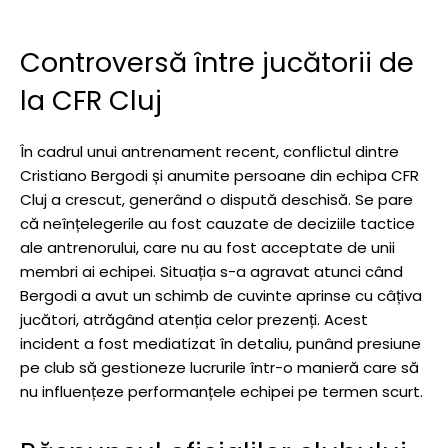
Controversă între jucătorii de
la CFR Cluj
În cadrul unui antrenament recent, conflictul dintre
Cristiano Bergodi și anumite persoane din echipa CFR
Cluj a crescut, generând o dispută deschisă. Se pare
că neînțelegerile au fost cauzate de deciziile tactice
ale antrenorului, care nu au fost acceptate de unii
membri ai echipei. Situația s-a agravat atunci când
Bergodi a avut un schimb de cuvinte aprinse cu câțiva
jucători, atrăgând atenția celor prezenți. Acest
incident a fost mediatizat în detaliu, punând presiune
pe club să gestioneze lucrurile într-o manieră care să
nu influențeze performanțele echipei pe termen scurt.