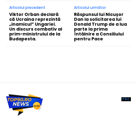
Articolul precedent
Articolul următor
Viktor Orban declară
Răspunsul lui Nicușor
că Ucraina reprezintă
Dan la solicitarea lui
„inamicul” Ungariei.
Donald Trump de a lua
Un discurs combativ al
parte la prima
prim-ministrului de la
întâlnire a Consiliului
Budapesta.
pentru Pace
Top90.ro un site de știri / blog de noutăți, dedicat diseminării de
informații și actualități. Acesta oferă articole, reportaje și analize pe
teme diverse, de la evenimente curente la subiecte specifice de
interes. Este un spațiu digital pentru informare și educație.