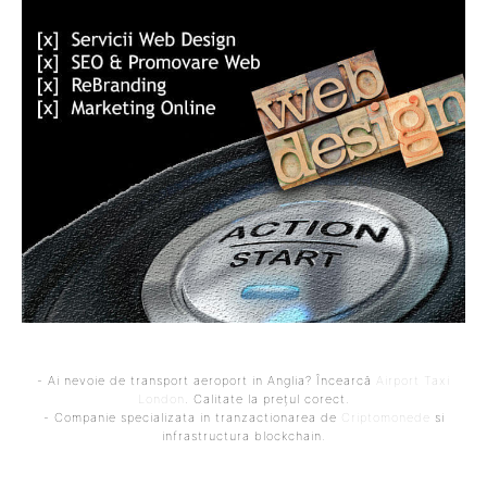
- Ai nevoie de transport aeroport in Anglia? Încearcă
Airport Taxi
London
. Calitate la prețul corect.
- Companie specializata in tranzactionarea de
Criptomonede
si
infrastructura blockchain.