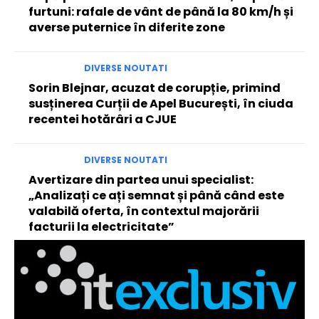
furtuni: rafale de vânt de până la 80 km/h și
averse puternice în diferite zone
DIVERSE NOUTATI
Sorin Blejnar, acuzat de corupție, primind
susținerea Curții de Apel București, în ciuda
recentei hotărâri a CJUE
DIVERSE NOUTATI
Avertizare din partea unui specialist:
„Analizați ce ați semnat și până când este
valabilă oferta, în contextul majorării
facturii la electricitate”