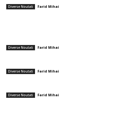
Farid Mihai
-
12 mai 2026
Diverse Noutati
━ Ultimele stiri
Infiltrare fără precedent în Europa: o dronă rusească venită din Ucraina,
dotată cu explozibil Semtex, a aterizat pe aeroportul din Leipzig,
Germania
Farid Mihai
-
5 august 2026
Diverse Noutati
După perioada de călduri intense, se prevăd furtuni: rafale de vânt de
până la 80 km/h și averse puternice în diferite zone
Farid Mihai
-
5 august 2026
Diverse Noutati
Sorin Blejnar, acuzat de corupție, primind susținerea Curții de Apel
București, în ciuda recentei hotărâri a CJUE
Farid Mihai
-
5 august 2026
Diverse Noutati
━ Toate categoriile
Afaceri si Industrii
Arta si istorie
Auto