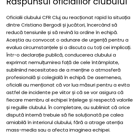
Răspunsul oficialilor clubului
Oficialii clubului CFR Cluj au reacționat rapid la situația
dintre Cristiano Bergodi și jucători, încercând să
reducă tensiunile și să revină la ordine în echipă.
Aceștia au convocat o adunare de urgență pentru a
evalua circumstanțele și a discuta cu toți cei implicați.
Într-o declarație publică, conducerea clubului a
exprimat nemulțumirea față de cele întâmplate,
subliniind necesitatea de a menține o atmosferă
profesională și colegială în echipă. De asemenea,
oficialii au menționat că vor lua măsuri pentru a evita
astfel de incidente pe viitor și că se vor asigura că
fiecare membru al echipei înțelege și respectă valorile
și regulile clubului. În completare, au subliniat că orice
dispută internă trebuie să fie soluționată pe calea
amiabilă în interiorul clubului, fără a atrage atenția
mass-media sau a afecta imaginea echipei.