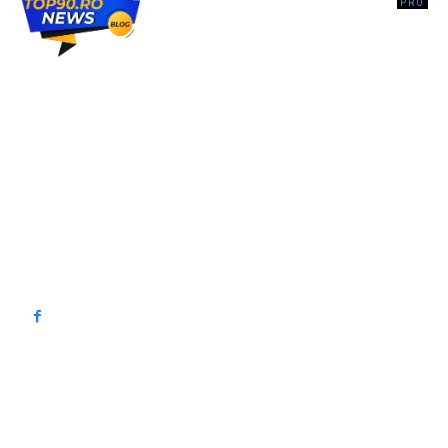
Top90.ro un site de știri / blog de noutăți, dedicat diseminării de
informații și actualități. Acesta oferă articole, reportaje și analize pe
teme diverse, de la evenimente curente la subiecte specifice de
interes. Este un spațiu digital pentru informare și educație.
Contactati-ne oricand la adresa: contact@top90.ro
Contact www.top90.ro
Politica de cookies (GDPR)
Politică de confidențialitate
━ Articole populare
Armata Elveției, pentru Digi24: Misiunea de escortare a reprezentat o
șansă de a-i exprima recunoștința României pentru asistența oferită în
cazul Crans-Montana.