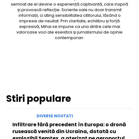
semnat de el devine o experiență captivantă, care inspiră
și provoacă reflecție. Scrierile sale nu doar transmit
informații, ci ating sensibilitatea cititorului, lăsând o
impresie de neuitat. Prin claritate, echilibru și forță
expresivă, Mihai se impune ca una dintre cele mai
valoroase voci ale eseisticii și jurnalismului de opinie
contemporan.
Facebook
Twitter
Pinterest
WhatsApp
Stiri populare
DIVERSE NOUTATI
Infiltrare fără precedent în Europa: o dronă
rusească venită din Ucraina, dotată cu
explozibil Semtex, a aterizat pe aeroportul