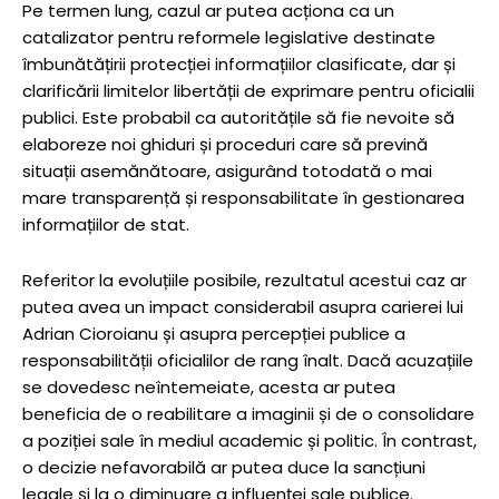
Pe termen lung, cazul ar putea acționa ca un
catalizator pentru reformele legislative destinate
îmbunătățirii protecției informațiilor clasificate, dar și
clarificării limitelor libertății de exprimare pentru oficialii
publici. Este probabil ca autoritățile să fie nevoite să
elaboreze noi ghiduri și proceduri care să prevină
situații asemănătoare, asigurând totodată o mai
mare transparență și responsabilitate în gestionarea
informațiilor de stat.
Referitor la evoluțiile posibile, rezultatul acestui caz ar
putea avea un impact considerabil asupra carierei lui
Adrian Cioroianu și asupra percepției publice a
responsabilității oficialilor de rang înalt. Dacă acuzațiile
se dovedesc neîntemeiate, acesta ar putea
beneficia de o reabilitare a imaginii și de o consolidare
a poziției sale în mediul academic și politic. În contrast,
o decizie nefavorabilă ar putea duce la sancțiuni
legale și la o diminuare a influenței sale publice.