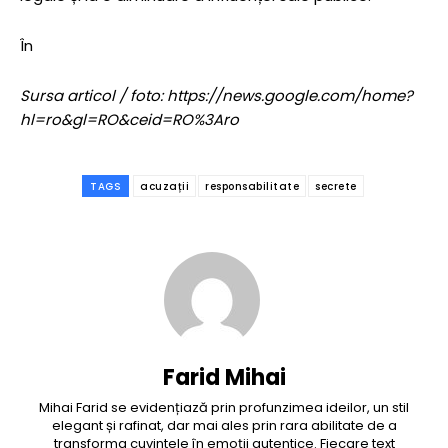
În
Sursa articol / foto: https://news.google.com/home?
hl=ro&gl=RO&ceid=RO%3Aro
TAGS
acuzații
responsabilitate
secrete
Farid Mihai
Mihai Farid se evidențiază prin profunzimea ideilor, un stil
elegant și rafinat, dar mai ales prin rara abilitate de a
transforma cuvintele în emoții autentice. Fiecare text