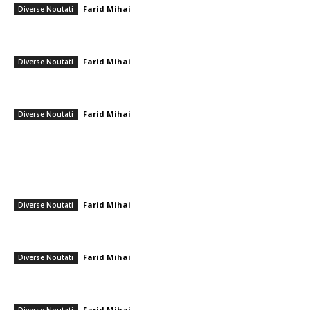
Farid Mihai
-
9 ianuarie 2026
Diverse Noutati
Gianni Infantino și-a etalat telefonul în fața lui Donald Trump la
evenimentul FIFA. Ce s-a întâmplat apoi
Farid Mihai
-
5 decembrie 2025
Diverse Noutati
Adrian Rus a dezvăluit taina lui Hagi după succesul cu Țara Galilor: „Le
cere asta fundașilor la fiecare întâlnire!”
Farid Mihai
-
6 iunie 2026
Diverse Noutati
━ Ultimele stiri
Infiltrare fără precedent în Europa: o dronă rusească venită din Ucraina,
dotată cu explozibil Semtex, a aterizat pe aeroportul din Leipzig,
Germania
Farid Mihai
-
5 august 2026
Diverse Noutati
După perioada de călduri intense, se prevăd furtuni: rafale de vânt de
până la 80 km/h și averse puternice în diferite zone
Farid Mihai
-
5 august 2026
Diverse Noutati
Sorin Blejnar, acuzat de corupție, primind susținerea Curții de Apel
București, în ciuda recentei hotărâri a CJUE
Farid Mihai
-
5 august 2026