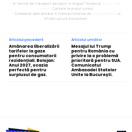
- Ai nevoie de transport aeroport in Anglia? Încearcă
Airport Taxi
London
. Calitate la prețul corect.
- Companie specializata in tranzactionarea de
Criptomonede
si
infrastructura blockchain.
Articolul precedent
Articolul următor
Amânarea liberalizării
Mesajul lui Trump
tarifelor la gaze
pentru România cu
pentru consumatorii
privire la o problemă
rezidențiali. Bolojan:
prioritară pentru SUA.
Anul 2027, ocazia
Comunicatul
perfectă pentru
Ambasadei Statelor
surplusul de gaz.
Unite la București.