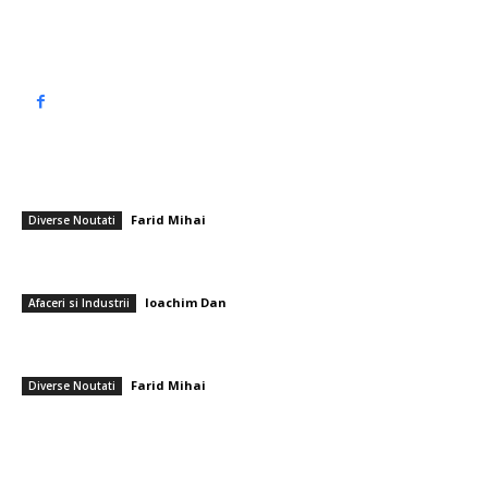
Politică de confidențialitate
━ Articole populare
Incident șocant în meciul UTA – FCSB! A părăsit terenul în lacrimi
Farid Mihai
-
3 decembrie 2025
Diverse Noutati
Când merită să obții un împrumut pe un gadget high-end și cum îți
protejezi garanția?
Ioachim Dan
-
27 august 2025
Afaceri si Industrii
Alerte ANM: Cod galben de zăpadă și vânt în mai multe județe / Un nou
val de frig în următoarele zile
Farid Mihai
-
14 februarie 2026
Diverse Noutati
━ Ultimele stiri
PSD cere lui Bolojan să sprijine la Bruxelles reactivarea funcționării
centralelor pe cărbune: „România nu poate…