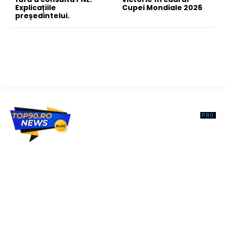
Explicațiile
Cupei Mondiale 2026
președintelui.
Top90.ro un site de știri / blog de noutăți, dedicat diseminării de
informații și actualități. Acesta oferă articole, reportaje și analize pe
teme diverse, de la evenimente curente la subiecte specifice de
interes. Este un spațiu digital pentru informare și educație.
Contactati-ne oricand la adresa: contact@top90.ro
Contact www.top90.ro
Politica de cookies (GDPR)