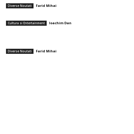
Farid Mihai
-
7 august 2026
Diverse Noutati
Care sunt cele mai apreciate flori pentru un buchet de pensionare?
Ioachim Dan
-
7 august 2026
Cultura si Entertainment
Serviciile de informații care au anticipat atacul Rusiei asupra Ucrainei
emit acum un avertisment că Putin își propune o agresiune împotriva
unui stat NATO,...
Farid Mihai
-
7 august 2026
Diverse Noutati
━ Toate categoriile
Afaceri si Industrii
Arta si istorie
Auto
Beauty
Constructii
Cultura si Entertainment