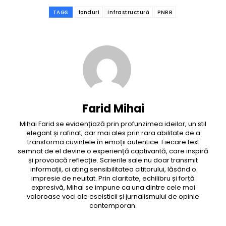
TAGS
fonduri
infrastructură
PNRR
Farid Mihai
Mihai Farid se evidențiază prin profunzimea ideilor, un stil
elegant și rafinat, dar mai ales prin rara abilitate de a
transforma cuvintele în emoții autentice. Fiecare text
semnat de el devine o experiență captivantă, care inspiră
și provoacă reflecție. Scrierile sale nu doar transmit
informații, ci ating sensibilitatea cititorului, lăsând o
impresie de neuitat. Prin claritate, echilibru și forță
expresivă, Mihai se impune ca una dintre cele mai
valoroase voci ale eseisticii și jurnalismului de opinie
contemporan.