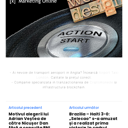
- Ai nevoie de transport aeroport in Anglia? Încearcă
Airport Taxi
London
. Calitate la prețul corect.
- Companie specializata in tranzactionarea de
Criptomonede
si
infrastructura blockchain.
Articolul precedent
Articolul următor
Motivul alegerii lui
Brazilia – Haiti 3-0:
Adrian Veștea de
„Selecao” s-a amuzat
către Nicușor Dan
și a realizat prima
fără a consulta PNL.
victorie în cadrul