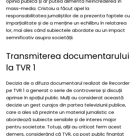
opinia publică și ar putea alimenta neîncrederea în
mass-media. Cristoiu a făcut apel la
responsabilitatea jurnaliștilor de a prezenta faptele cu
imparțialitate și de a menține un echilibru în relatarea
lor, mai ales când subiectele abordate au un impact
semnificativ asupra societății.
Transmiterea documentarului
la TVR 1
Decizia de a difuza documentarul realizat de Recorder
pe TVR 1 a generat o serie de controverse și discuții
aprinse în spațiul public. Mulți au considerat această
decizie un gest curajos din partea televiziunii publice,
care a ales să prezinte un material jurnalistic ce
abordează subiecte sensibile și de interes major
pentru societate. Totuși, alții au criticat ferm acest
demers, considerând că TVR, ca post public finanțat