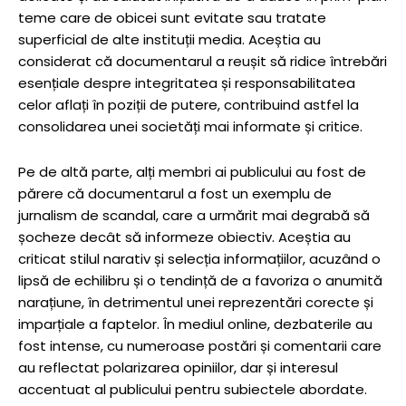
teme care de obicei sunt evitate sau tratate
superficial de alte instituții media. Aceștia au
considerat că documentarul a reușit să ridice întrebări
esențiale despre integritatea și responsabilitatea
celor aflați în poziții de putere, contribuind astfel la
consolidarea unei societăți mai informate și critice.
Pe de altă parte, alți membri ai publicului au fost de
părere că documentarul a fost un exemplu de
jurnalism de scandal, care a urmărit mai degrabă să
șocheze decât să informeze obiectiv. Aceștia au
criticat stilul narativ și selecția informațiilor, acuzând o
lipsă de echilibru și o tendință de a favoriza o anumită
narațiune, în detrimentul unei reprezentări corecte și
imparțiale a faptelor. În mediul online, dezbaterile au
fost intense, cu numeroase postări și comentarii care
au reflectat polarizarea opiniilor, dar și interesul
accentuat al publicului pentru subiectele abordate.