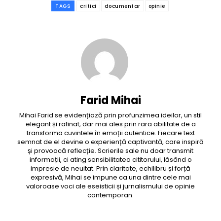
TAGS
critici
documentar
opinie
Farid Mihai
Mihai Farid se evidențiază prin profunzimea ideilor, un stil
elegant și rafinat, dar mai ales prin rara abilitate de a
transforma cuvintele în emoții autentice. Fiecare text
semnat de el devine o experiență captivantă, care inspiră
și provoacă reflecție. Scrierile sale nu doar transmit
informații, ci ating sensibilitatea cititorului, lăsând o
impresie de neuitat. Prin claritate, echilibru și forță
expresivă, Mihai se impune ca una dintre cele mai
valoroase voci ale eseisticii și jurnalismului de opinie
contemporan.