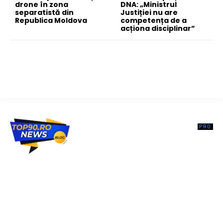
drone în zona
DNA: „Ministrul
separatistă din
Justiției nu are
Republica Moldova
competența de a
acționa disciplinar”
Top90.ro un site de știri / blog de noutăți, dedicat diseminării de
informații și actualități. Acesta oferă articole, reportaje și analize pe
teme diverse, de la evenimente curente la subiecte specifice de
interes. Este un spațiu digital pentru informare și educație.
Contactati-ne oricand la adresa: contact@top90.ro
Contact www.top90.ro