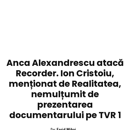
DIVERSE NOUTATI
Anca Alexandrescu atacă
Recorder. Ion Cristoiu,
menționat de Realitatea,
nemulțumit de
prezentarea
documentarului pe TVR 1
De:
Farid Mihai