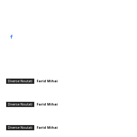
Politica de cookies (GDPR)
Politică de confidențialitate
━ Articole populare
Comentariile lui Cristi Chivu referitoare la succesul împotriva Borussia
Dortmund + Răspunsul său la întrebarea despre o confruntare cu
Mourinho în play-off
Farid Mihai
-
28 ianuarie 2026
Diverse Noutati
Accident de circulație grav în Timiș: Șase victime mortale și două
persoane internate în spital
Farid Mihai
-
27 ianuarie 2026
Diverse Noutati
Traian Băsescu: Aș cere acum sprijinul Fondului Monetar Internațional
pentru economia României.
Farid Mihai
-
13 februarie 2026
Diverse Noutati