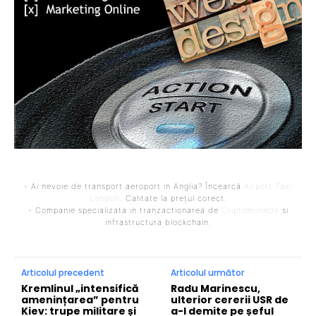
- Ai nevoie de transport aeroport in Anglia? Încearcă
Airport Taxi
London
. Calitate la prețul corect.
- Companie specializata in tranzactionarea de
Criptomonede
si
infrastructura blockchain.
Articolul precedent
Articolul următor
Kremlinul „intensifică
Radu Marinescu,
amenințarea” pentru
ulterior cererii USR de
Kiev: trupe militare și
a-l demite pe șeful