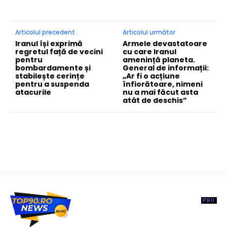
Articolul precedent
Articolul următor
Iranul își exprimă
Armele devastatoare
regretul față de vecini
cu care Iranul
pentru
amenință planeta.
bombardamente și
General de informații:
stabilește cerințe
„Ar fi o acțiune
pentru a suspenda
înfiorătoare, nimeni
atacurile
nu a mai făcut asta
atât de deschis”