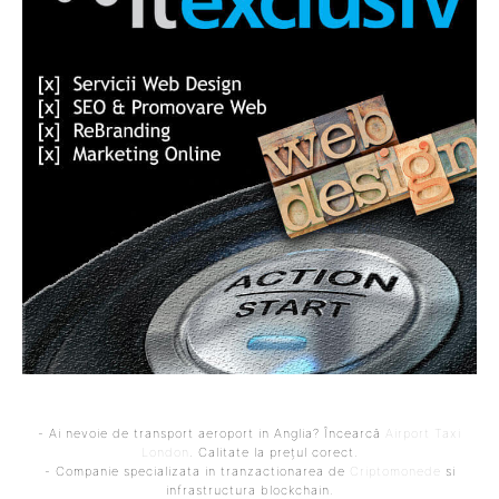
- Ai nevoie de transport aeroport in Anglia? Încearcă
Airport Taxi
London
. Calitate la prețul corect.
- Companie specializata in tranzactionarea de
Criptomonede
si
infrastructura blockchain.