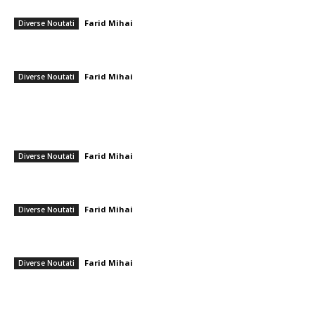
problemă fără sfârșit pentru Donald...
Farid Mihai
-
2 mai 2026
Diverse Noutati
Dominic Fritz face publice conversațiile purtate cu Nicușor Dan la
Cotroceni
Farid Mihai
-
7 mai 2026
Diverse Noutati
━ Ultimele stiri
Realizare deosebită! Ștefania Uță, campioană mondială U20 la 400 m
cu obstacole
Farid Mihai
-
9 august 2026
Diverse Noutati
Cum se irosesc resursele în sistemul sanitar. Directorul CNAS: „De
unde ne-am dat seama Au omis să întrebe dacă…”
Farid Mihai
-
9 august 2026
Diverse Noutati
Reacția Colegiului Medicilor în urma agresiunii îndreptate împotriva
ambulanței din Cluj: Încurajare pentru „toleranță zero” privind…
Farid Mihai
-
9 august 2026
Diverse Noutati
━ Toate categoriile