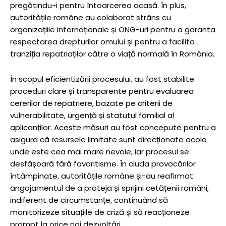
pregătindu-i pentru întoarcerea acasă. În plus,
autoritățile române au colaborat strâns cu
organizațiile internaționale și ONG-uri pentru a garanta
respectarea drepturilor omului și pentru a facilita
tranziția repatriaților către o viață normală în România.
În scopul eficientizării procesului, au fost stabilite
proceduri clare și transparente pentru evaluarea
cererilor de repatriere, bazate pe criterii de
vulnerabilitate, urgență și statutul familial al
aplicanților. Aceste măsuri au fost concepute pentru a
asigura că resursele limitate sunt direcționate acolo
unde este cea mai mare nevoie, iar procesul se
desfășoară fără favoritisme. În ciuda provocărilor
întâmpinate, autoritățile române și-au reafirmat
angajamentul de a proteja și sprijini cetățenii români,
indiferent de circumstanțe, continuând să
monitorizeze situațiile de criză și să reacționeze
prompt la orice noi dezvoltări.