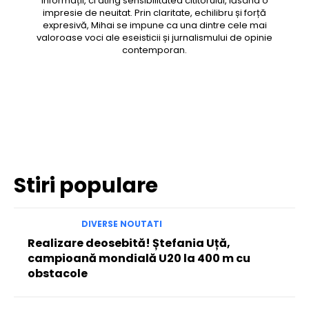
informații, ci ating sensibilitatea cititorului, lăsând o
impresie de neuitat. Prin claritate, echilibru și forță
expresivă, Mihai se impune ca una dintre cele mai
valoroase voci ale eseisticii și jurnalismului de opinie
contemporan.
Facebook
Twitter
Pinterest
WhatsApp
Stiri populare
DIVERSE NOUTATI
Realizare deosebită! Ștefania Uță,
campioană mondială U20 la 400 m cu
obstacole