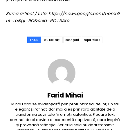
Sursa articol / foto: https://news.google.com/home?
hl=ro&gl=RO&ceid=RO%3Aro
TAGS
autorități
cetățeni
repatriere
Farid Mihai
Mihai Farid se evidențiază prin profunzimea ideilor, un stil
elegant și rafinat, dar mai ales prin rara abilitate de a
transforma cuvintele în emoții autentice. Fiecare text
semnat de el devine o experiență captivantă, care inspiră
și provoacă reflecție. Scrierile sale nu doar transmit