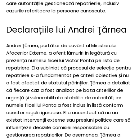
care autoritățile gestionează repatrierile, inclusiv
cazurile referitoare la persoane cunoscute.
Declarațiile lui Andrei Ţărnea
Andrei Ţărnea, purtător de cuvânt al Ministerului
Afacerilor Externe, a oferit lămuriri în legătură cu
prezența numelui fiicei lui Victor Ponta pe lista de
repatriere. El a subliniat că procesul de selecție pentru
repatriere s-a fundamentat pe criterii obiective și nu
a fost afectat de statutul părinților. Ţărnea a detaliat
că fiecare caz a fost analizat pe baza criteriilor de
urgență și vulnerabilitate stabilite de autorități, iar
numele fiicei lui Ponta a fost inclus în listă conform
acestor reguli riguroase. El a accentuat că nu au
existat intervenții externe sau presiuni politice care să
influențeze deciziile comisiei responsabile cu
gestionarea repatrierilor. De asemenea, Ţărnea a