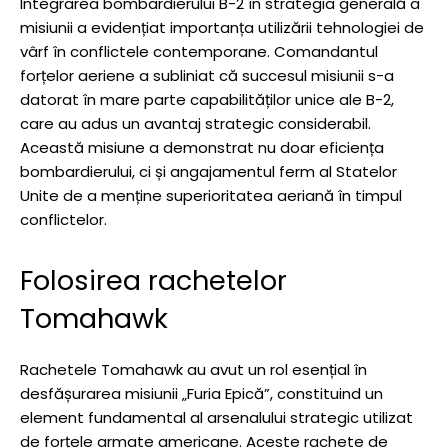
Integrarea bombardierului B-2 în strategia generală a
misiunii a evidențiat importanța utilizării tehnologiei de
vârf în conflictele contemporane. Comandantul
forțelor aeriene a subliniat că succesul misiunii s-a
datorat în mare parte capabilităților unice ale B-2,
care au adus un avantaj strategic considerabil.
Această misiune a demonstrat nu doar eficiența
bombardierului, ci și angajamentul ferm al Statelor
Unite de a menține superioritatea aeriană în timpul
conflictelor.
Folosirea rachetelor
Tomahawk
Rachetele Tomahawk au avut un rol esențial în
desfășurarea misiunii „Furia Epică”, constituind un
element fundamental al arsenalului strategic utilizat
de forțele armate americane. Aceste rachete de