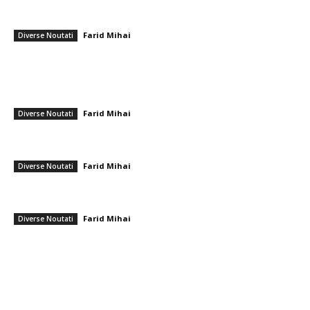
Nicușor Dan: „România este complet în siguranță și nu se confruntă cu
nicio amenințare directă”
Farid Mihai
-
1 martie 2026
Diverse Noutati
━ Ultimele stiri
Ambulanță agresoare cu topoare într-o localitate din Cluj, după ce un
videoclip TikTok a afirmat că „se fură…
Farid Mihai
-
9 august 2026
Diverse Noutati
Farul – Csikszereda 3-2: ”Marinarii” câștigă la Ovidiu într-un meci
captivant împotriva ciucanilor
Farid Mihai
-
8 august 2026
Diverse Noutati
CFR Cluj a încheiat un pact cu Marius Șumudică » Afirmațiile lui Varga și
toate informațiile referitoare la contract
Farid Mihai
-
8 august 2026
Diverse Noutati
━ Toate categoriile
Afaceri si Industrii
Arta si istorie