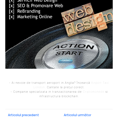
- Ai nevoie de transport aeroport in Anglia? Încearcă
Airport Taxi
London
. Calitate la prețul corect.
- Companie specializata in tranzactionarea de
Criptomonede
si
infrastructura blockchain.
Articolul precedent
Articolul următor