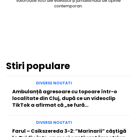
valoroase voci ale eseisticii și jurnalismului de opinie
contemporan.
Facebook
Twitter
Pinterest
WhatsApp
Stiri populare
DIVERSE NOUTATI
Ambulanță agresoare cu topoare într-o
localitate din Cluj, după ce un videoclip
TikTok a afirmat că „se fură…
DIVERSE NOUTATI
Farul – Csikszereda 3-2: ”Marinarii” câștigă