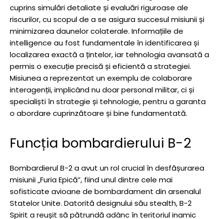
cuprins simulări detaliate și evaluări riguroase ale
riscurilor, cu scopul de a se asigura succesul misiunii și
minimizarea daunelor colaterale. Informațiile de
intelligence au fost fundamentale în identificarea și
localizarea exactă a țintelor, iar tehnologia avansată a
permis o execuție precisă și eficientă a strategiei.
Misiunea a reprezentat un exemplu de colaborare
interagenții, implicând nu doar personal militar, ci și
specialiști în strategie și tehnologie, pentru a garanta
o abordare cuprinzătoare și bine fundamentată.
Funcția bombardierului B-2
Bombardierul B-2 a avut un rol crucial în desfășurarea
misiunii „Furia Epică”, fiind unul dintre cele mai
sofisticate avioane de bombardament din arsenalul
Statelor Unite. Datorită designului său stealth, B-2
Spirit a reușit să pătrundă adânc în teritoriul inamic