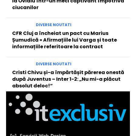
la Ovidiu într-un meci captivant împotriva
ciucanilor
DIVERSE NOUTATI
CFR Cluj a încheiat un pact cu Marius
Șumudică » Afirmațiile lui Varga și toate
informațiile referitoare la contract
DIVERSE NOUTATI
Cristi Chivu și-a împărtășit părerea onestă
după Juventus – Inter 1-2: „Nu mi-a plăcut
absolut deloc!”