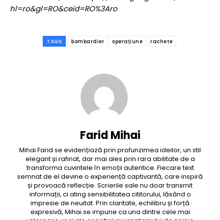
hl=ro&gl=RO&ceid=RO%3Aro
TAGS
bombardier
operațiune
rachete
Farid Mihai
Mihai Farid se evidențiază prin profunzimea ideilor, un stil
elegant și rafinat, dar mai ales prin rara abilitate de a
transforma cuvintele în emoții autentice. Fiecare text
semnat de el devine o experiență captivantă, care inspiră
și provoacă reflecție. Scrierile sale nu doar transmit
informații, ci ating sensibilitatea cititorului, lăsând o
impresie de neuitat. Prin claritate, echilibru și forță
expresivă, Mihai se impune ca una dintre cele mai