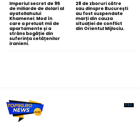
Imperiul secret de 95
28 de zboruri către
de miliarde de dolari al
sau dinspre București
ayatollahului
au fost suspendate
Khamenei: Mod în
marți din cauza
care a preluat mii de
situației de conflict
apartamente și a
din Orientul Mijlociu.
strâns bogăție din
suferința cetățenilor
iranieni.
Top90.ro un site de știri / blog de noutăți, dedicat diseminării de
informații și actualități. Acesta oferă articole, reportaje și analize pe
teme diverse, de la evenimente curente la subiecte specifice de