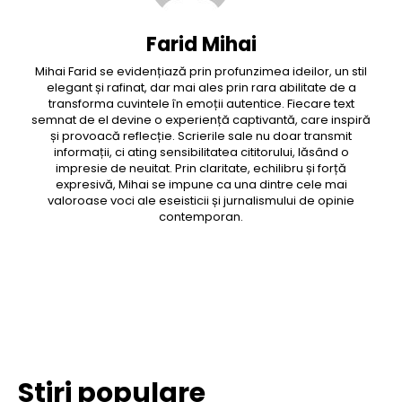
Farid Mihai
Mihai Farid se evidențiază prin profunzimea ideilor, un stil
elegant și rafinat, dar mai ales prin rara abilitate de a
transforma cuvintele în emoții autentice. Fiecare text
semnat de el devine o experiență captivantă, care inspiră
și provoacă reflecție. Scrierile sale nu doar transmit
informații, ci ating sensibilitatea cititorului, lăsând o
impresie de neuitat. Prin claritate, echilibru și forță
expresivă, Mihai se impune ca una dintre cele mai
valoroase voci ale eseisticii și jurnalismului de opinie
contemporan.
Facebook
Twitter
Pinterest
WhatsApp
Stiri populare