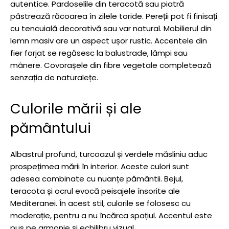
autentice. Pardoselile din teracotă sau piatră
păstrează răcoarea în zilele toride. Pereții pot fi finisați
cu tencuială decorativă sau var natural. Mobilierul din
lemn masiv are un aspect ușor rustic. Accentele din
fier forjat se regăsesc la balustrade, lămpi sau
mânere. Covorașele din fibre vegetale completează
senzația de naturalețe.
Culorile mării și ale
pământului
Albastrul profund, turcoazul și verdele măsliniu aduc
prospețimea mării în interior. Aceste culori sunt
adesea combinate cu nuanțe pământii. Bejul,
teracota și ocrul evocă peisajele însorite ale
Mediteranei. În acest stil, culorile se folosesc cu
moderație, pentru a nu încărca spațiul. Accentul este
pus pe armonie și echilibru vizual.