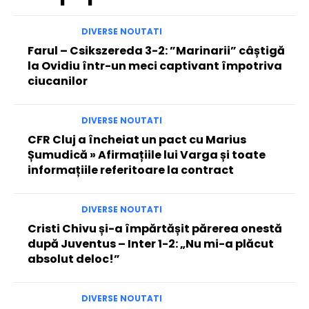
DIVERSE NOUTATI
Farul – Csikszereda 3-2: ”Marinarii” câștigă
la Ovidiu într-un meci captivant împotriva
ciucanilor
DIVERSE NOUTATI
CFR Cluj a încheiat un pact cu Marius
Șumudică » Afirmațiile lui Varga și toate
informațiile referitoare la contract
DIVERSE NOUTATI
Cristi Chivu și-a împărtășit părerea onestă
după Juventus – Inter 1-2: „Nu mi-a plăcut
absolut deloc!”
DIVERSE NOUTATI