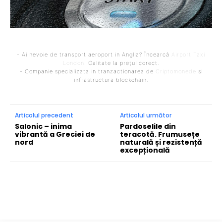
- Ai nevoie de transport aeroport in Anglia? Încearcă
Airport Taxi
London
. Calitate la prețul corect.
- Companie specializata in tranzactionarea de
Criptomonede
si
infrastructura blockchain.
Articolul precedent
Articolul următor
Salonic – inima
Pardoselile din
vibrantă a Greciei de
teracotă. Frumusețe
nord
naturală și rezistență
excepțională