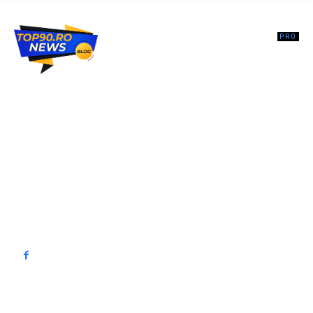
Top90.ro un site de știri / blog de noutăți, dedicat diseminării de
informații și actualități. Acesta oferă articole, reportaje și analize pe
teme diverse, de la evenimente curente la subiecte specifice de
interes. Este un spațiu digital pentru informare și educație.
Contactati-ne oricand la adresa: contact@top90.ro
Contact www.top90.ro
Politica de cookies (GDPR)
Politică de confidențialitate
━ Articole populare