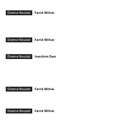
Nicușor Dan a chemat la Cotroceni liderii PSD, PNL, USR și UDMR.
Grindeanu și Mureșan, cele două…
Farid Mihai
-
26 iunie 2026
Diverse Noutati
Articol despre conferința pentru pace organizată de PSD: „Gică Paris”
este numit vicepreședinte, Soros este eliminat, iar influentul Marian
Neacșu se amuză alături de...
Farid Mihai
-
7 noiembrie 2025
Diverse Noutati
Care sunt cei mai buni saci de dormit pentru camping la munte?
Ioachim Dan
-
21 martie 2026
Diverse Noutati
━ Ultimele stiri
Farul – Csikszereda 3-2: ”Marinarii” câștigă la Ovidiu într-un meci
captivant împotriva ciucanilor
Farid Mihai
-
8 august 2026
Diverse Noutati
CFR Cluj a încheiat un pact cu Marius Șumudică » Afirmațiile lui Varga și
toate informațiile referitoare la contract
Farid Mihai
-
8 august 2026
Diverse Noutati
Cristi Chivu și-a împărtășit părerea onestă după Juventus – Inter 1-2:
„Nu mi-a plăcut absolut deloc!”