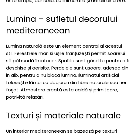
este simplu, dar solid, cu linii curate și detalii discrete.
Lumina – sufletul decorului
mediteraneean
Lumina naturală este un element central al acestui
stil. Ferestrele mari și ușile franțuzești permit soarelui
să pătrundă în interior. Spațiile sunt gândite pentru a fi
deschise și aerisite. Perdelele sunt ușoare, adesea din
in alb, pentru a nu bloca lumina. Iluminatul artificial
folosește lămpi cu abajururi din fibre naturale sau fier
forjat. Atmosfera creată este caldă și primitoare,
potrivită relaxării.
Texturi și materiale naturale
Un interior mediteraneean se bazează pe texturi