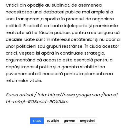
Criticii din opoziție au subliniat, de asemenea,
necesitatea unei dezbateri publice mai ample și a
unei transparențe sporite în procesul de negociere
politică. Ei solicită ca toate înțelegerile și promisiunile
realizate să fie făcute publice, pentru a se asigura că
deciziile luate sunt în interesul cetățenilor și nu doar al
unor politicieni sau grupuri restrânse. În ciuda acestor
critici, Veștea își apără în continuare strategia,
argumentând că aceasta este esențială pentru a
depăși impasul politic și a garanta stabilitatea
guvernamentală necesară pentru implementarea
reformelor vitale.
Sursa articol / foto: https://news.google.com/home?
hl=ro&gl=RO&ceid=RO%3Aro
TAGS
coaliție
guvern
negocieri