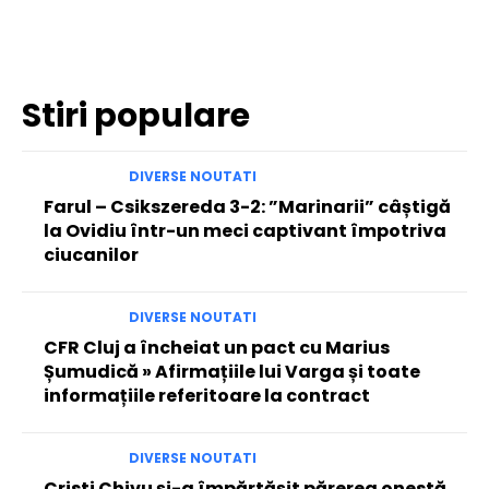
Facebook
Twitter
Pinterest
WhatsApp
Stiri populare
DIVERSE NOUTATI
Farul – Csikszereda 3-2: ”Marinarii” câștigă
la Ovidiu într-un meci captivant împotriva
ciucanilor
DIVERSE NOUTATI
CFR Cluj a încheiat un pact cu Marius
Șumudică » Afirmațiile lui Varga și toate
informațiile referitoare la contract
DIVERSE NOUTATI
Cristi Chivu și-a împărtășit părerea onestă