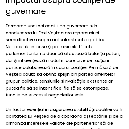
Impactul asupra coaliției de
guvernare
Formarea unei noi coaliții de guvernare sub
conducerea lui Emil Veștea are repercusiuni
semnificative asupra actualei structuri politice.
Negocierile intense și promisiunile făcute
parlamentarilor nu doar că afectează balanța puterii,
dar și influențează modul în care diverse facțiuni
politice colaborează în cadrul coaliției. Pe măsură ce
Veștea caută să obțină sprijin din partea diferitelor
grupuri politice, tensiunile și rivalitățile existente ar
putea fie să se intensifice, fie să se estompeze,
funcție de succesul negocierilor sale.
Un factor esențial în asigurarea stabilității coaliției va fi
abilitatea lui Veștea de a coordona așteptările și de a
armoniza interesele variate ale partenerilor săi de