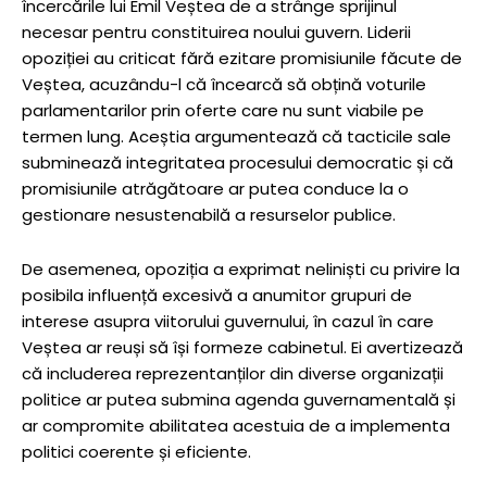
încercările lui Emil Veștea de a strânge sprijinul
necesar pentru constituirea noului guvern. Liderii
opoziției au criticat fără ezitare promisiunile făcute de
Veștea, acuzându-l că încearcă să obțină voturile
parlamentarilor prin oferte care nu sunt viabile pe
termen lung. Aceștia argumentează că tacticile sale
subminează integritatea procesului democratic și că
promisiunile atrăgătoare ar putea conduce la o
gestionare nesustenabilă a resurselor publice.
De asemenea, opoziția a exprimat neliniști cu privire la
posibila influență excesivă a anumitor grupuri de
interese asupra viitorului guvernului, în cazul în care
Veștea ar reuși să își formeze cabinetul. Ei avertizează
că includerea reprezentanților din diverse organizații
politice ar putea submina agenda guvernamentală și
ar compromite abilitatea acestuia de a implementa
politici coerente și eficiente.