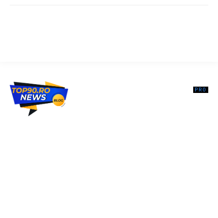
Top90.ro un site de știri / blog de noutăți, dedicat diseminării de
informații și actualități. Acesta oferă articole, reportaje și analize pe
teme diverse, de la evenimente curente la subiecte specifice de
interes. Este un spațiu digital pentru informare și educație.
Contactati-ne oricand la adresa: contact@top90.ro
Contact www.top90.ro
Politica de cookies (GDPR)
Politică de confidențialitate