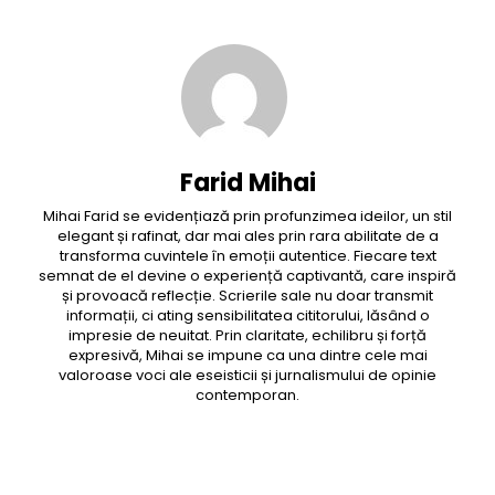
Farid Mihai
Mihai Farid se evidențiază prin profunzimea ideilor, un stil
elegant și rafinat, dar mai ales prin rara abilitate de a
transforma cuvintele în emoții autentice. Fiecare text
semnat de el devine o experiență captivantă, care inspiră
și provoacă reflecție. Scrierile sale nu doar transmit
informații, ci ating sensibilitatea cititorului, lăsând o
impresie de neuitat. Prin claritate, echilibru și forță
expresivă, Mihai se impune ca una dintre cele mai
valoroase voci ale eseisticii și jurnalismului de opinie
contemporan.