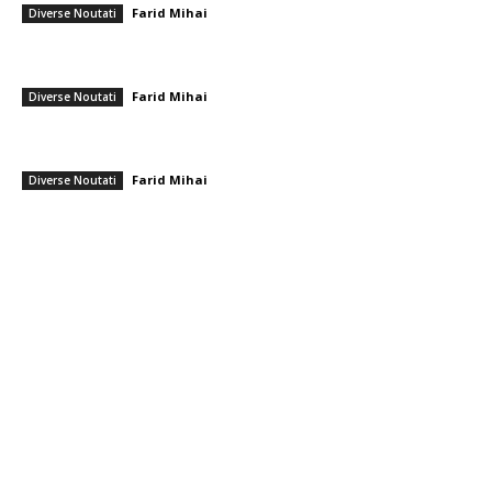
Farid Mihai
-
8 august 2026
Diverse Noutati
CFR Cluj a încheiat un pact cu Marius Șumudică » Afirmațiile lui Varga și
toate informațiile referitoare la contract
Farid Mihai
-
8 august 2026
Diverse Noutati
Cristi Chivu și-a împărtășit părerea onestă după Juventus – Inter 1-2:
„Nu mi-a plăcut absolut deloc!”
Farid Mihai
-
8 august 2026
Diverse Noutati
━ Toate categoriile
Afaceri si Industrii
Arta si istorie
Auto
Beauty
Constructii
Cultura si Entertainment