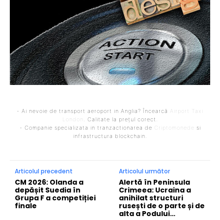
- Ai nevoie de transport aeroport in Anglia? Încearcă
Airport Taxi
London
. Calitate la prețul corect.
- Companie specializata in tranzactionarea de
Criptomonede
si
infrastructura blockchain.
Articolul precedent
Articolul următor
CM 2026: Olanda a
Alertă în Peninsula
depășit Suedia în
Crimeea: Ucraina a
Grupa F a competiției
anihilat structuri
finale
rusești de o parte și de
alta a Podului…