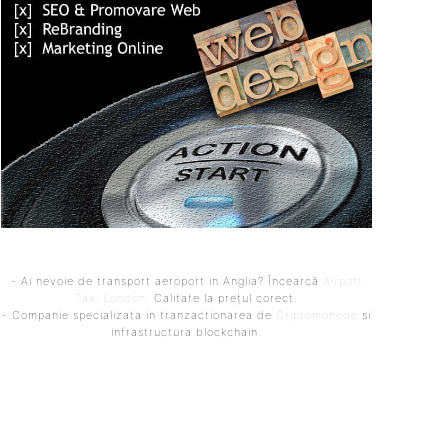
- Ai nevoie de transport aeroport in Anglia? Încearcă
Airport
Taxi London
. Calitate la prețul corect.
- Companie specializata in tranzactionarea de
Criptomonede
si
infrastructura blockchain.