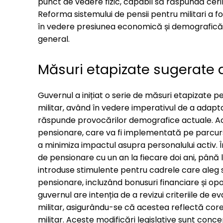
punct de vedere fizic, capabil să răspundă cer
Reforma sistemului de pensii pentru militari a fos
în vedere presiunea economică și demografică c
general.
Măsuri etapizate sugerate
Guvernul a inițiat o serie de măsuri etapizate 
militar, având în vedere imperativul de a adapt
răspunde provocărilor demografice actuale. Ac
pensionare, care va fi implementată pe parcursul 
a minimiza impactul asupra personalului activ. 
de pensionare cu un an la fiecare doi ani, până la
introduse stimulente pentru cadrele care aleg
pensionare, incluzând bonusuri financiare și o
guvernul are intenția de a revizui criteriile de
militar, asigurându-se că acestea reflectă corect
militar. Aceste modificări legislative sunt con