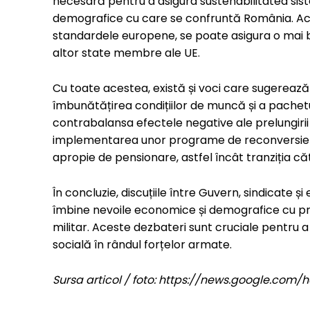
necesară pentru a asigura sustenabilitatea sist
demografice cu care se confruntă România. Ac
standardele europene, se poate asigura o mai 
altor state membre ale UE.
Cu toate acestea, există și voci care sugerea
îmbunătățirea condițiilor de muncă și a pachetul
contrabalansa efectele negative ale prelungirii 
implementarea unor programe de reconversie pr
apropie de pensionare, astfel încât tranziția căt
În concluzie, discuțiile între Guvern, sindicate ș
îmbine nevoile economice și demografice cu prot
militar. Aceste dezbateri sunt cruciale pentru a 
socială în rândul forțelor armate.
Sursa articol / foto: https://news.google.c