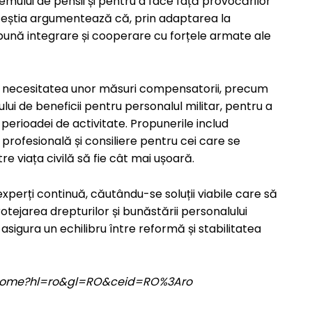
emului de pensii și pentru a face față provocărilor
eștia argumentează că, prin adaptarea la
bună integrare și cooperare cu forțele armate ale
ză necesitatea unor măsuri compensatorii, precum
ui de beneficii pentru personalul militar, pentru a
perioadei de activitate. Propunerile includ
ofesională și consiliere pentru cei care se
re viața civilă să fie cât mai ușoară.
i experți continuă, căutându-se soluții viabile care să
ejarea drepturilor și bunăstării personalului
asigura un echilibru între reformă și stabilitatea
om/home?hl=ro&gl=RO&ceid=RO%3Aro