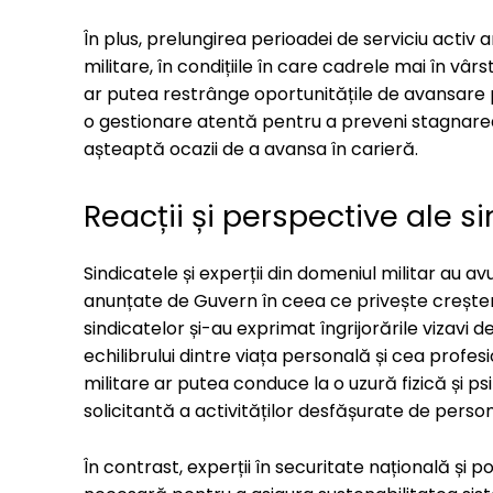
În plus, prelungirea perioadei de serviciu activ a
militare, în condițiile în care cadrele mai în v
ar putea restrânge oportunitățile de avansare
o gestionare atentă pentru a preveni stagnarea 
așteaptă ocazii de a avansa în carieră.
Reacții și perspective ale si
Sindicatele și experții din domeniul militar au av
anunțate de Guvern în ceea ce privește creșter
sindicatelor și-au exprimat îngrijorările vizavi
echilibrului dintre viața personală și cea profe
militare ar putea conduce la o uzură fizică și 
solicitantă a activităților desfășurate de persona
În contrast, experții în securitate națională și