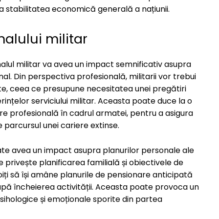
 la stabilitatea economică generală a națiunii.
lului militar
lul militar va avea un impact semnificativ asupra
al. Din perspectiva profesională, militarii vor trebui
ate, ceea ce presupune necesitatea unei pregătiri
ințelor serviciului militar. Aceasta poate duce la o
re profesională în cadrul armatei, pentru a asigura
parcursul unei cariere extinse.
poate avea un impact asupra planurilor personale ale
 privește planificarea familială și obiectivele de
voiți să își amâne planurile de pensionare anticipată
după încheierea activității. Aceasta poate provoca un
psihologice și emoționale sporite din partea