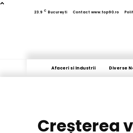
C
23.9
București
Contact www.top90.ro
Poli
Afaceri si Industrii
Diverse N
Creșterea v