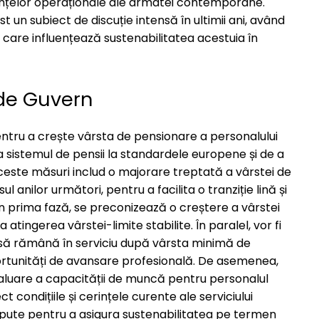
ințelor operaționale ale armatei contemporane.
t un subiect de discuție intensă în ultimii ani, având
are influențează sustenabilitatea acestuia în
 de Guvern
pentru a crește vârsta de pensionare a personalului
a sistemul de pensii la standardele europene și de a
este măsuri includ o majorare treptată a vârstei de
anilor următori, pentru a facilita o tranziție lină și
În prima fază, se preconizează o creștere a vârstei
 atingerea vârstei-limite stabilite. În paralel, vor fi
 să rămână în serviciu după vârsta minimă de
portunități de avansare profesională. De asemenea,
 evaluare a capacității de muncă pentru personalul
 condițiile și cerințele curente ale serviciului
cepute pentru a asigura sustenabilitatea pe termen