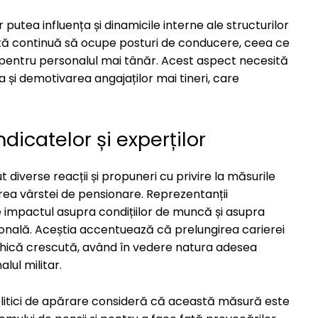
r putea influența și dinamicile interne ale structurilor
ârstă continuă să ocupe posturi de conducere, ceea ce
 pentru personalul mai tânăr. Acest aspect necesită
și demotivarea angajaților mai tineri, care
ndicatelor și experților
ut diverse reacții și propuneri cu privire la măsurile
ea vârstei de pensionare. Reprezentanții
 de impactul asupra condițiilor de muncă și asupra
sională. Aceștia accentuează că prelungirea carierei
psihică crescută, având în vedere natura adesea
lul militar.
 politici de apărare consideră că această măsură este