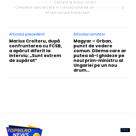
London
. Calitate la prețul corect.
- Companie specializata in tranzactionarea de
Criptomonede
si
infrastructura blockchain.
Articolul precedent
Articolul următor
Marius Croitoru, după
Magyar – Orban,
confruntarea cu FCSB,
punct de vedere
a apărut diferit la
comun. Dilema care ar
interviu: „Sunt extrem
putea să-l ghideze pe
de supărat”
noul prim-ministru al
Ungariei pe un nou
drum…