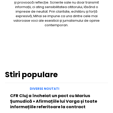
și provoacă reflecție. Scrierile sale nu doar transmit
informații, ci ating sensibilitatea cititorului, lăsând o
impresie de neuitat. Prin claritate, echilibru și forță
expresivă, Mihai se impune ca una dintre cele mai
valoroase voci ale eseisticii și jurnalismului de opinie
contemporan.
Facebook
Twitter
Pinterest
WhatsApp
Stiri populare
DIVERSE NOUTATI
CFR Cluj a încheiat un pact cu Marius
Șumudică » Afirmațiile lui Varga și toate
informațiile referitoare la contract