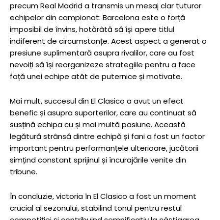
precum Real Madrid a transmis un mesaj clar tuturor
echipelor din campionat: Barcelona este o forță
imposibil de învins, hotărâtă să își apere titlul
indiferent de circumstanțe. Acest aspect a generat o
presiune suplimentară asupra rivalilor, care au fost
nevoiți să își reorganizeze strategiile pentru a face
față unei echipe atât de puternice și motivate.
Mai mult, succesul din El Clasico a avut un efect
benefic și asupra suporterilor, care au continuat să
susțină echipa cu și mai multă pasiune. Această
legătură strânsă dintre echipă și fani a fost un factor
important pentru performanțele ulterioare, jucătorii
simțind constant sprijinul și încurajările venite din
tribune.
În concluzie, victoria în El Clasico a fost un moment
crucial al sezonului, stabilind tonul pentru restul
competiției și contribuind semnificativ la câștigarea