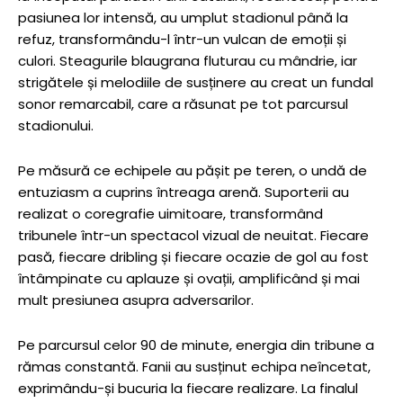
pasiunea lor intensă, au umplut stadionul până la
refuz, transformându-l într-un vulcan de emoții și
culori. Steagurile blaugrana fluturau cu mândrie, iar
strigătele și melodiile de susținere au creat un fundal
sonor remarcabil, care a răsunat pe tot parcursul
stadionului.
Pe măsură ce echipele au pășit pe teren, o undă de
entuziasm a cuprins întreaga arenă. Suporterii au
realizat o coregrafie uimitoare, transformând
tribunele într-un spectacol vizual de neuitat. Fiecare
pasă, fiecare dribling și fiecare ocazie de gol au fost
întâmpinate cu aplauze și ovații, amplificând și mai
mult presiunea asupra adversarilor.
Pe parcursul celor 90 de minute, energia din tribune a
rămas constantă. Fanii au susținut echipa neîncetat,
exprimându-și bucuria la fiecare realizare. La finalul