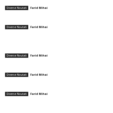
Horațiu Potra a fost eliberat din detenție. Decizia ÎCCJ.
Farid Mihai
-
17 iunie 2026
Diverse Noutati
Italienii l-au enervat pe Cristi Chivu cu o întrebare după partida cu AC
Milan! Reacția românului
Farid Mihai
-
23 noiembrie 2025
Diverse Noutati
━ Ultimele stiri
CFR Cluj a încheiat un pact cu Marius Șumudică » Afirmațiile lui Varga și
toate informațiile referitoare la contract
Farid Mihai
-
8 august 2026
Diverse Noutati
Cristi Chivu și-a împărtășit părerea onestă după Juventus – Inter 1-2:
„Nu mi-a plăcut absolut deloc!”
Farid Mihai
-
8 august 2026
Diverse Noutati
România se află în fața pericolului unui blackout complet dacă
dificultățile energetice se intensifică. Specialiștii cereau verificări…
Farid Mihai
-
8 august 2026
Diverse Noutati
━ Toate categoriile