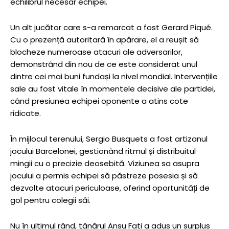
echilibrul necesar echipei.
Un alt jucător care s-a remarcat a fost Gerard Piqué.
Cu o prezență autoritară în apărare, el a reușit să
blocheze numeroase atacuri ale adversarilor,
demonstrând din nou de ce este considerat unul
dintre cei mai buni fundași la nivel mondial. Intervențiile
sale au fost vitale în momentele decisive ale partidei,
când presiunea echipei oponente a atins cote
ridicate.
În mijlocul terenului, Sergio Busquets a fost artizanul
jocului Barcelonei, gestionând ritmul și distribuitul
mingii cu o precizie deosebită. Viziunea sa asupra
jocului a permis echipei să păstreze posesia și să
dezvolte atacuri periculoase, oferind oportunități de
gol pentru colegii săi.
Nu în ultimul rând, tânărul Ansu Fati a adus un surplus