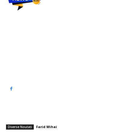
Top90.ro un site de știri / blog de noutăți, dedicat diseminării de
informații și actualități. Acesta oferă articole, reportaje și analize pe
teme diverse, de la evenimente curente la subiecte specifice de
interes. Este un spațiu digital pentru informare și educație.
Contactati-ne oricand la adresa: contact@top90.ro
Contact www.top90.ro
Politica de cookies (GDPR)
Politică de confidențialitate
━ Articole populare
Nicolae Stanciu a consimțit: a fost validată întoarcerea mijlocașului în
SuperLigă!
Farid Mihai
-
19 aprilie 2026
Diverse Noutati