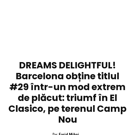
DIVERSE NOUTATI
DREAMS DELIGHTFUL!
Barcelona obține titlul
#29 într-un mod extrem
de plăcut: triumf în El
Clasico, pe terenul Camp
Nou
De:
Farid Mihai