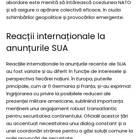
abordare este menită să întărească coeziunea NATO
și să asigure o apărare colectivă eficace, în ciuda
schimbărilor geopolitice și provocărilor emergente.
Reacții internaționale la
anunțurile SUA
Reacțiile internaționale la anunțurile recente ale SUA
au fost variate și au diferit în funcție de interesele și
perspectiva fiecărei națiuni. În Europa, puterile
principale, cum ar fi Germania și Franța, și-au exprimat
îngrijorarea cu privire la posibilele reduceri ale
prezenței militare americane, subliniind importanța
menținerii unui angajament robust transatlantic
pentru securitatea continentului. Oficialii acestor țări
au accentuat necesitatea unui dialog constant și a
unei coordonări strânse pentru a găsi soluții comune la
noile provocări de securitate.