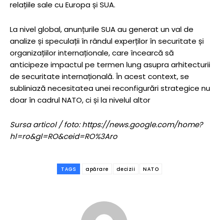
relațiile sale cu Europa și SUA.
La nivel global, anunțurile SUA au generat un val de
analize și speculații în rândul experților în securitate și
organizațiilor internaționale, care încearcă să
anticipeze impactul pe termen lung asupra arhitecturii
de securitate internațională. În acest context, se
subliniază necesitatea unei reconfigurări strategice nu
doar în cadrul NATO, ci și la nivelul altor
Sursa articol / foto: https://news.google.com/home?
hl=ro&gl=RO&ceid=RO%3Aro
TAGS
apărare
decizii
NATO