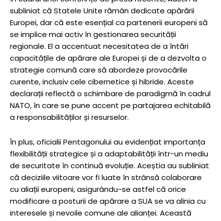
subliniat că Statele Unite rămân dedicate apărării
Europei, dar că este esențial ca partenerii europeni să
se implice mai activ în gestionarea securității
regionale. El a accentuat necesitatea de a întări
capacitățile de apărare ale Europei și de a dezvolta o
strategie comună care să abordeze provocările
curente, inclusiv cele cibernetice și hibride. Aceste
declarații reflectă o schimbare de paradigmă în cadrul
NATO, în care se pune accent pe partajarea echitabilă
a responsabilităților și resurselor.
În plus, oficialii Pentagonului au evidențiat importanța
flexibilității strategice și a adaptabilității într-un mediu
de securitate în continuă evoluție. Aceștia au subliniat
că deciziile viitoare vor fi luate în strânsă colaborare
cu aliații europeni, asigurându-se astfel că orice
modificare a posturii de apărare a SUA se va alinia cu
interesele și nevoile comune ale alianței. Această