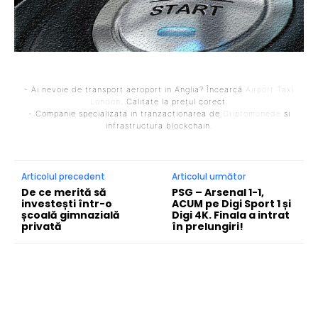
- Ai nevoie de transport aeroport in Anglia? Încearcă
Airport Taxi
London
. Calitate la prețul corect.
- Companie specializata in tranzactionarea de
Criptomonede
si
infrastructura blockchain.
Articolul precedent
Articolul următor
De ce merită să
PSG – Arsenal 1-1,
investești într-o
ACUM pe Digi Sport 1 și
școală gimnazială
Digi 4K. Finala a intrat
privată
în prelungiri!