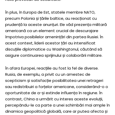
În plus, în Europa de Est, statele membre NATO,
precum Polonia și țările baltice, au reacționat cu
prudență la aceste anunțuri. Ele văd prezența militară
americană ca un element crucial de descurajare
împotriva posibilelor amenințări din partea Rusiei. În
acest context, liderii acestor țări au intensificat
discuțiile diplomatice cu Washingtonul, căutând să
asigure continuarea sprijinului și colaborării militare.
În afara Europei, reacțiile au fost la fel de diverse.
Rusia, de exemplu, a privit cu un amestec de
scepticism și satisfacție posibilitatea unei retrageri
sau redistribuiri a forțelor americane, considerând-o o
oportunitate de a-și extinde influența în regiune. În
contrast, China a urmărit cu interes aceste evoluții,
percepându-le ca parte a unei schimbări mai ample în
dinamica geopolitică globală, care ar putea afecta și