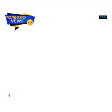
Top90.ro un site de știri / blog de noutăți, dedicat diseminării de
informații și actualități. Acesta oferă articole, reportaje și analize pe
teme diverse, de la evenimente curente la subiecte specifice de
interes. Este un spațiu digital pentru informare și educație.
Contactati-ne oricand la adresa: contact@top90.ro
Contact www.top90.ro
Politica de cookies (GDPR)
Politică de confidențialitate
━ Articole populare