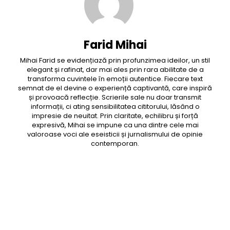
Farid Mihai
Mihai Farid se evidențiază prin profunzimea ideilor, un stil
elegant și rafinat, dar mai ales prin rara abilitate de a
transforma cuvintele în emoții autentice. Fiecare text
semnat de el devine o experiență captivantă, care inspiră
și provoacă reflecție. Scrierile sale nu doar transmit
informații, ci ating sensibilitatea cititorului, lăsând o
impresie de neuitat. Prin claritate, echilibru și forță
expresivă, Mihai se impune ca una dintre cele mai
valoroase voci ale eseisticii și jurnalismului de opinie
contemporan.
Facebook
Twitter
Pinterest
WhatsApp