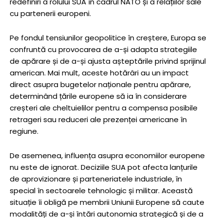
redefiniri a rolului SUA în cadrul NATO și a relațiilor sale
cu partenerii europeni.
Pe fondul tensiunilor geopolitice în creștere, Europa se
confruntă cu provocarea de a-și adapta strategiile
de apărare și de a-și ajusta așteptările privind sprijinul
american. Mai mult, aceste hotărâri au un impact
direct asupra bugetelor naționale pentru apărare,
determinând țările europene să ia în considerare
creșteri ale cheltuielilor pentru a compensa posibile
retrageri sau reduceri ale prezenței americane în
regiune.
De asemenea, influența asupra economiilor europene
nu este de ignorat. Deciziile SUA pot afecta lanțurile
de aprovizionare și parteneriatele industriale, în
special în sectoarele tehnologic și militar. Această
situație îi obligă pe membrii Uniunii Europene să caute
modalități de a-și întări autonomia strategică și de a