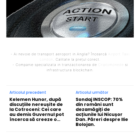
- Ai nevoie de transport aeroport in Anglia? Încearcă
Airport Taxi
London
. Calitate la prețul corect.
- Companie specializata in tranzactionarea de
Criptomonede
si
infrastructura blockchain.
Articolul precedent
Articolul următor
Kelemen Hunor, după
Sondaj INSCOP: 70%
discuțiile nereușite de
din români sunt
la Cotroceni: Cei care
dezamăgiți de
au demis Guvernul pot
acțiunile lui Nicușor
încerca să creeze o…
Dan. Păreri despre Ilie
Bolojan.