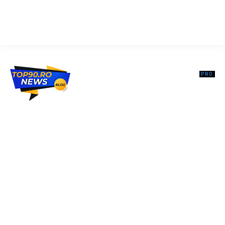
Top90.ro un site de știri / blog de noutăți, dedicat diseminării de
informații și actualități. Acesta oferă articole, reportaje și analize pe
teme diverse, de la evenimente curente la subiecte specifice de
interes. Este un spațiu digital pentru informare și educație.
Contactati-ne oricand la adresa: contact@top90.ro
Contact www.top90.ro
Politica de cookies (GDPR)
Politică de confidențialitate