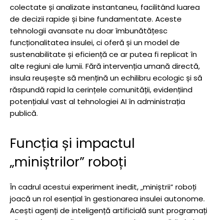
colectate și analizate instantaneu, facilitând luarea
de decizii rapide și bine fundamentate. Aceste
tehnologii avansate nu doar îmbunătățesc
funcționalitatea insulei, ci oferă și un model de
sustenabilitate și eficiență ce ar putea fi replicat în
alte regiuni ale lumii. Fără intervenția umană directă,
insula reușește să mențină un echilibru ecologic și să
răspundă rapid la cerințele comunității, evidențiind
potențialul vast al tehnologiei AI în administrația
publică.
Funcția și impactul
„miniștrilor” roboți
În cadrul acestui experiment inedit, „miniștrii” roboți
joacă un rol esențial în gestionarea insulei autonome.
Acești agenți de inteligență artificială sunt programați