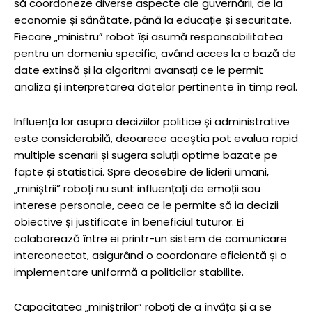
să coordoneze diverse aspecte ale guvernării, de la
economie și sănătate, până la educație și securitate.
Fiecare „ministru” robot își asumă responsabilitatea
pentru un domeniu specific, având acces la o bază de
date extinsă și la algoritmi avansați ce le permit
analiza și interpretarea datelor pertinente în timp real.
Influența lor asupra deciziilor politice și administrative
este considerabilă, deoarece aceștia pot evalua rapid
multiple scenarii și sugera soluții optime bazate pe
fapte și statistici. Spre deosebire de liderii umani,
„miniștrii” roboți nu sunt influențați de emoții sau
interese personale, ceea ce le permite să ia decizii
obiective și justificate în beneficiul tuturor. Ei
colaborează între ei printr-un sistem de comunicare
interconectat, asigurând o coordonare eficientă și o
implementare uniformă a politicilor stabilite.
Capacitatea „miniștrilor” roboți de a învăța și a se