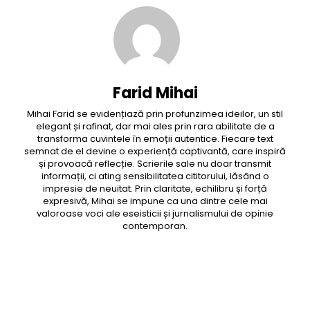
Farid Mihai
Mihai Farid se evidențiază prin profunzimea ideilor, un stil
elegant și rafinat, dar mai ales prin rara abilitate de a
transforma cuvintele în emoții autentice. Fiecare text
semnat de el devine o experiență captivantă, care inspiră
și provoacă reflecție. Scrierile sale nu doar transmit
informații, ci ating sensibilitatea cititorului, lăsând o
impresie de neuitat. Prin claritate, echilibru și forță
expresivă, Mihai se impune ca una dintre cele mai
valoroase voci ale eseisticii și jurnalismului de opinie
contemporan.
Facebook
Twitter
Pinterest
WhatsApp