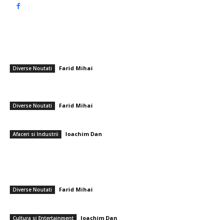
━ Articole populare
David Matei, conversație cu părinții: „Îi ador, sunt totul pentru mine!” +
„Poate că domnul Hagi îmi va oferi o surpriză”
Farid Mihai
-
17 mai 2026
Diverse Noutati
Zlatan Ibrahimovic: ”M-a frustrat după ce am fost eliminați de la Cupa
Mondială! E responsabilitatea lui”
Farid Mihai
-
30 iunie 2026
Diverse Noutati
Sunt panourile traforate metalice adecvate pentru utilizarea în spitale?
Ioachim Dan
-
24 noiembrie 2025
Afaceri si Industrii
━ Ultimele stiri
PSD cere lui Bolojan să sprijine la Bruxelles reactivarea funcționării
centralelor pe cărbune: „România nu poate…
Farid Mihai
-
7 august 2026
Diverse Noutati
Care sunt cele mai apreciate flori pentru un buchet de pensionare?
Ioachim Dan
-
7 august 2026
Cultura si Entertainment