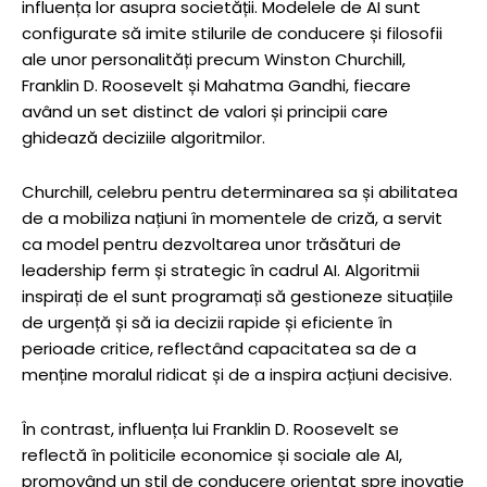
influența lor asupra societății. Modelele de AI sunt
configurate să imite stilurile de conducere și filosofii
ale unor personalități precum Winston Churchill,
Franklin D. Roosevelt și Mahatma Gandhi, fiecare
având un set distinct de valori și principii care
ghidează deciziile algoritmilor.
Churchill, celebru pentru determinarea sa și abilitatea
de a mobiliza națiuni în momentele de criză, a servit
ca model pentru dezvoltarea unor trăsături de
leadership ferm și strategic în cadrul AI. Algoritmii
inspirați de el sunt programați să gestioneze situațiile
de urgență și să ia decizii rapide și eficiente în
perioade critice, reflectând capacitatea sa de a
menține moralul ridicat și de a inspira acțiuni decisive.
În contrast, influența lui Franklin D. Roosevelt se
reflectă în politicile economice și sociale ale AI,
promovând un stil de conducere orientat spre inovație