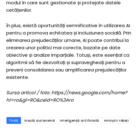
modul în care sunt gestionate și protejate datele
cetățenilor.
În plus, există oportunități semnificative în utilizarea AI
pentru a promova echitatea și incluziunea socială. Prin
eliminarea prejudecăților umane, AI poate contribui la
crearea unor politici mai corecte, bazate pe date
obiective și analize imparțiale. Totuși, este esențial ca
algoritmii să fie dezvoltați și supravegheați pentru a
preveni consolidarea sau amplificarea prejudecăților
existente.
Sursa articol / foto: https://news.google.com/home?
hl=ro&gl=RO&ceid=RO%3Aro
TAGS
insulă autonomă
inteligență artificială
miniștri roboți