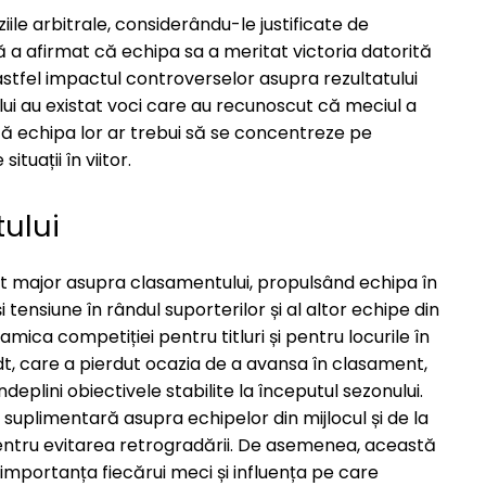
iziile arbitrale, considerându-le justificate de
ă a afirmat că echipa sa a meritat victoria datorită
 astfel impactul controverselor asupra rezultatului
riului au existat voci care au recunoscut că meciul a
d că echipa lor ar trebui să se concentreze pe
tuații în viitor.
ului
ct major asupra clasamentului, propulsând echipa în
 tensiune în rândul suporterilor și al altor echipe din
ica competiției pentru titluri și pentru locurile în
t, care a pierdut ocazia de a avansa în clasament,
ndeplini obiectivele stabilite la începutul sezonului.
suplimentară asupra echipelor din mijlocul și de la
entru evitarea retrogradării. De asemenea, această
 importanța fiecărui meci și influența pe care