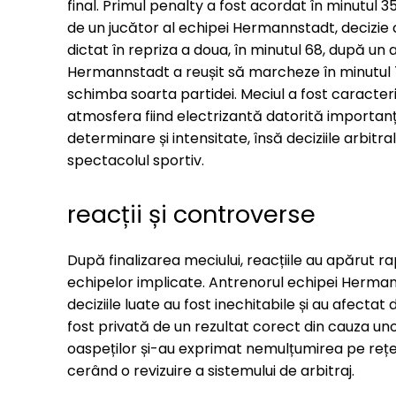
final. Primul penalty a fost acordat în minutul 
de un jucător al echipei Hermannstadt, decizie 
dictat în repriza a doua, în minutul 68, după un
Hermannstadt a reușit să marcheze în minutul 75
schimba soarta partidei. Meciul a fost caracteriz
atmosfera fiind electrizantă datorită importanț
determinare și intensitate, însă deciziile arbitr
spectacolul sportiv.
reacții și controverse
După finalizarea meciului, reacțiile au apărut rapi
echipelor implicate. Antrenorul echipei Hermann
deciziile luate au fost inechitabile și au afectat
fost privată de un rezultat corect din cauza unor e
oaspeților și-au exprimat nemulțumirea pe rețele
cerând o revizuire a sistemului de arbitraj.