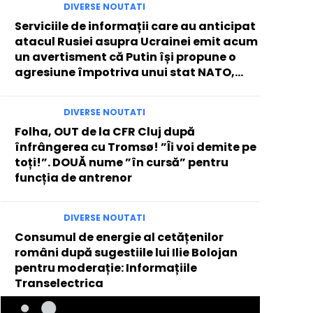
DIVERSE NOUTATI
Serviciile de informații care au anticipat
atacul Rusiei asupra Ucrainei emit acum
un avertisment că Putin își propune o
agresiune împotriva unui stat NATO,...
DIVERSE NOUTATI
Folha, OUT de la CFR Cluj după
înfrângerea cu Tromsø! ”Îi voi demite pe
toți!”. DOUĂ nume ”în cursă” pentru
funcția de antrenor
DIVERSE NOUTATI
Consumul de energie al cetățenilor
români după sugestiile lui Ilie Bolojan
pentru moderație: Informațiile
Transelectrica