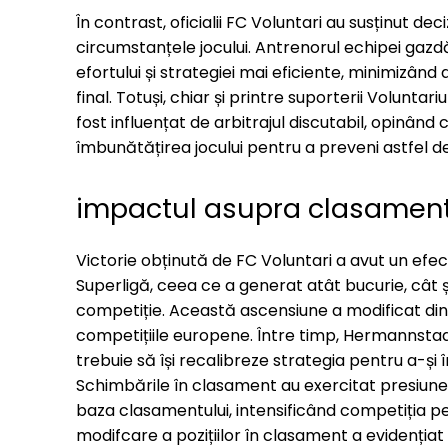
În contrast, oficialii FC Voluntari au susținut dec
circumstanțele jocului. Antrenorul echipei gazd
efortului și strategiei mai eficiente, minimizând
final. Totuși, chiar și printre suporterii Volunta
fost influențat de arbitrajul discutabil, opinân
îmbunătățirea jocului pentru a preveni astfel de si
impactul asupra clasament
Victorie obținută de FC Voluntari a avut un efe
Superligă, ceea ce a generat atât bucurie, cât și
competiție. Această ascensiune a modificat dinam
competițiile europene. Între timp, Hermannstad
trebuie să își recalibreze strategia pentru a-și î
Schimbările în clasament au exercitat presiune 
baza clasamentului, intensificând competiția p
modifcare a pozițiilor în clasament a evidențiat