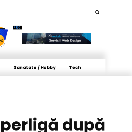
o
Sanatate / Hobby
Tech
uperligă după