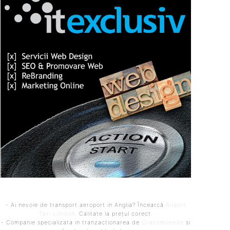
- Ai nevoie de transport aeroport in Anglia? Încearcă
Airport
Taxi London
. Calitate la prețul corect.
- Companie specializata in tranzactionarea de
Criptomonede
si