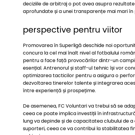
deciziile de arbitraj o pot avea asupra rezultatel
aprofundate și a unei transparențe mai mari în 
perspective pentru viitor
Promovarea în Superligă deschide noi oportunită
concura la cel mai înalt nivel al fotbalului rom
pentru a face față provocărilor dintr-un campi
esențial. Antrenorul și staff-ul tehnic își vor con
optimizarea tacticilor pentru a asigura o perfo
dezvoltarea tinerelor talente și integrarea aces
între experiență și prospețime.
De asemenea, FC Voluntari va trebui să se adaptez
ceea ce poate implica investiții în infrastructu
lung va depinde și de capacitatea clubului de a
suporteri, ceea ce va contribui la stabilitatea fi