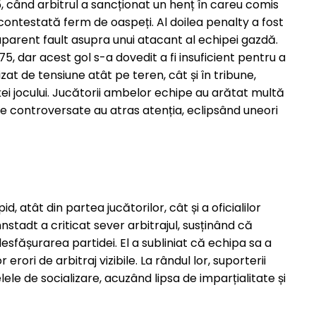
35, când arbitrul a sancționat un henț în careu comis
contestată ferm de oaspeți. Al doilea penalty a fost
 aparent fault asupra unui atacant al echipei gazdă.
, dar acest gol s-a dovedit a fi insuficient pentru a
at de tensiune atât pe teren, cât și în tribune,
ei jocului. Jucătorii ambelor echipe au arătat multă
ale controversate au atras atenția, eclipsând uneori
d, atât din partea jucătorilor, cât și a oficialilor
stadt a criticat sever arbitrajul, susținând că
 desfășurarea partidei. El a subliniat că echipa sa a
rori de arbitraj vizibile. La rândul lor, suporterii
le de socializare, acuzând lipsa de imparțialitate și