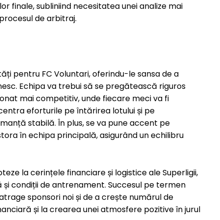
or finale, subliniind necesitatea unei analize mai
procesul de arbitraj.
ți pentru FC Voluntari, oferindu-le sansa de a
ânesc. Echipa va trebui să se pregătească riguros
onat mai competitiv, unde fiecare meci va fi
centra eforturile pe întărirea lotului și pe
rmanță stabilă. În plus, se va pune accent pe
tora în echipa principală, asigurând un echilibru
e la cerințele financiare și logistice ale Superligii,
ră și condiții de antrenament. Succesul pe termen
 atrage sponsori noi și de a crește numărul de
nanciară și la crearea unei atmosfere pozitive în jurul