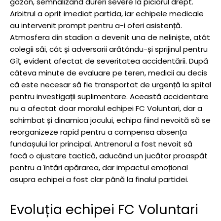
gazon, semnalizând dureri severe la piciorul drept.
Arbitrul a oprit imediat partida, iar echipele medicale
au intervenit prompt pentru a-i oferi asistență.
Atmosfera din stadion a devenit una de neliniște, atât
colegii săi, cât și adversarii arătându-și sprijinul pentru
Gîț, evident afectat de severitatea accidentării. După
câteva minute de evaluare pe teren, medicii au decis
că este necesar să fie transportat de urgență la spital
pentru investigații suplimentare. Această accidentare
nu a afectat doar moralul echipei FC Voluntari, dar a
schimbat și dinamica jocului, echipa fiind nevoită să se
reorganizeze rapid pentru a compensa absența
fundașului lor principal. Antrenorul a fost nevoit să
facă o ajustare tactică, aducând un jucător proaspăt
pentru a întări apărarea, dar impactul emoțional
asupra echipei a fost clar până la finalul partidei.
Evoluția echipei FC Voluntari