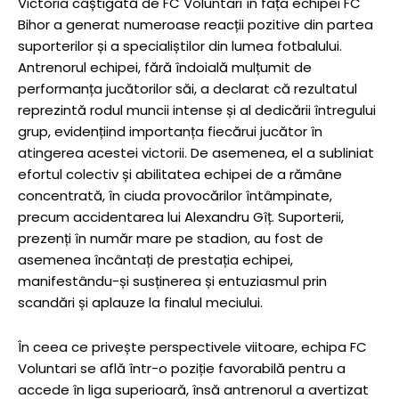
Victoria câștigată de FC Voluntari în fața echipei FC
Bihor a generat numeroase reacții pozitive din partea
suporterilor și a specialiștilor din lumea fotbalului.
Antrenorul echipei, fără îndoială mulțumit de
performanța jucătorilor săi, a declarat că rezultatul
reprezintă rodul muncii intense și al dedicării întregului
grup, evidențiind importanța fiecărui jucător în
atingerea acestei victorii. De asemenea, el a subliniat
efortul colectiv și abilitatea echipei de a rămâne
concentrată, în ciuda provocărilor întâmpinate,
precum accidentarea lui Alexandru Gîț. Suporterii,
prezenți în număr mare pe stadion, au fost de
asemenea încântați de prestația echipei,
manifestându-și susținerea și entuziasmul prin
scandări și aplauze la finalul meciului.
În ceea ce privește perspectivele viitoare, echipa FC
Voluntari se află într-o poziție favorabilă pentru a
accede în liga superioară, însă antrenorul a avertizat