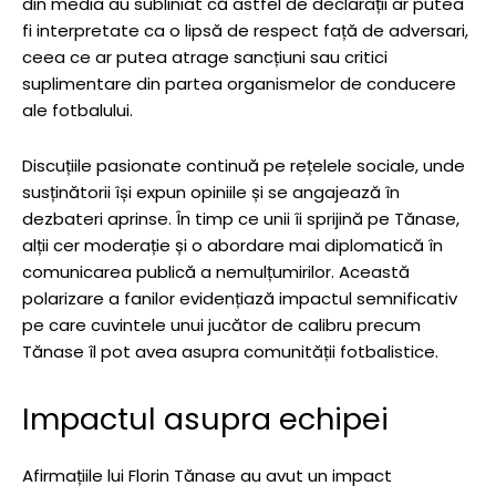
din media au subliniat că astfel de declarații ar putea
fi interpretate ca o lipsă de respect față de adversari,
ceea ce ar putea atrage sancțiuni sau critici
suplimentare din partea organismelor de conducere
ale fotbalului.
Discuțiile pasionate continuă pe rețelele sociale, unde
susținătorii își expun opiniile și se angajează în
dezbateri aprinse. În timp ce unii îi sprijină pe Tănase,
alții cer moderație și o abordare mai diplomatică în
comunicarea publică a nemulțumirilor. Această
polarizare a fanilor evidențiază impactul semnificativ
pe care cuvintele unui jucător de calibru precum
Tănase îl pot avea asupra comunității fotbalistice.
Impactul asupra echipei
Afirmațiile lui Florin Tănase au avut un impact