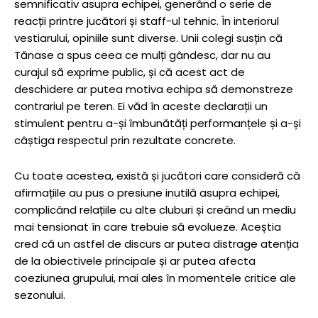
semnificativ asupra echipei, generând o serie de
reacții printre jucători și staff-ul tehnic. În interiorul
vestiarului, opiniile sunt diverse. Unii colegi susțin că
Tănase a spus ceea ce mulți gândesc, dar nu au
curajul să exprime public, și că acest act de
deschidere ar putea motiva echipa să demonstreze
contrariul pe teren. Ei văd în aceste declarații un
stimulent pentru a-și îmbunătăți performanțele și a-și
câștiga respectul prin rezultate concrete.
Cu toate acestea, există și jucători care consideră că
afirmațiile au pus o presiune inutilă asupra echipei,
complicând relațiile cu alte cluburi și creând un mediu
mai tensionat în care trebuie să evolueze. Aceștia
cred că un astfel de discurs ar putea distrage atenția
de la obiectivele principale și ar putea afecta
coeziunea grupului, mai ales în momentele critice ale
sezonului.