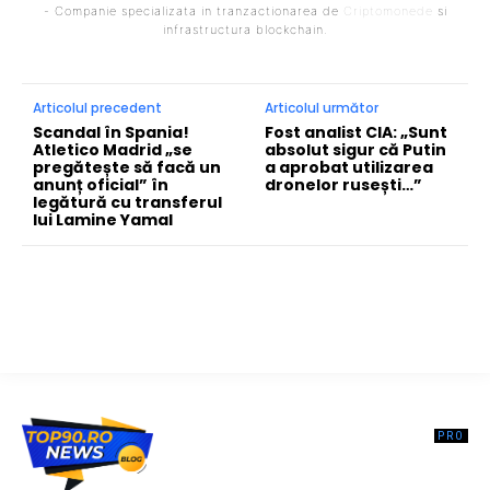
- Companie specializata in tranzactionarea de
Criptomonede
si
infrastructura blockchain.
Articolul precedent
Articolul următor
Scandal în Spania!
Fost analist CIA: „Sunt
Atletico Madrid „se
absolut sigur că Putin
pregătește să facă un
a aprobat utilizarea
anunț oficial” în
dronelor rusești…”
legătură cu transferul
lui Lamine Yamal