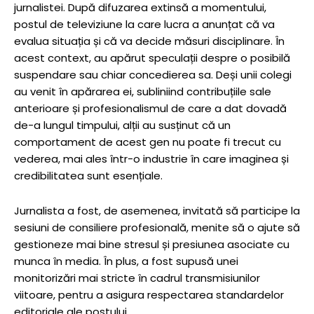
jurnalistei. După difuzarea extinsă a momentului,
postul de televiziune la care lucra a anunțat că va
evalua situația și că va decide măsuri disciplinare. În
acest context, au apărut speculații despre o posibilă
suspendare sau chiar concedierea sa. Deși unii colegi
au venit în apărarea ei, subliniind contribuțiile sale
anterioare și profesionalismul de care a dat dovadă
de-a lungul timpului, alții au susținut că un
comportament de acest gen nu poate fi trecut cu
vederea, mai ales într-o industrie în care imaginea și
credibilitatea sunt esențiale.
Jurnalista a fost, de asemenea, invitată să participe la
sesiuni de consiliere profesională, menite să o ajute să
gestioneze mai bine stresul și presiunea asociate cu
munca în media. În plus, a fost supusă unei
monitorizări mai stricte în cadrul transmisiunilor
viitoare, pentru a asigura respectarea standardelor
editoriale ale postului.