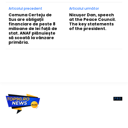
Articolul precedent
Articolul următor
Comuna Certeju de
Nicușor Dan, speech
Sus are obligații
at the Peace Council.
financiare de peste 8
The key statements
milioane de lei față de
of the president.
stat. ANAF plănuiește
să scoată la vânzare
primăria.
Top90.ro un site de știri / blog de noutăți, dedicat diseminării de
informații și actualități. Acesta oferă articole, reportaje și analize pe
teme diverse, de la evenimente curente la subiecte specifice de