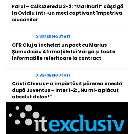
Farul – Csikszereda 3-2: ”Marinarii” câștigă
la Ovidiu într-un meci captivant împotriva
ciucanilor
DIVERSE NOUTATI
CFR Cluj a încheiat un pact cu Marius
Șumudică » Afirmațiile lui Varga și toate
informațiile referitoare la contract
DIVERSE NOUTATI
Cristi Chivu și-a împărtășit părerea onestă
după Juventus – Inter 1-2: „Nu mi-a plăcut
absolut deloc!”