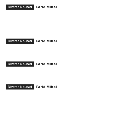
Farid Mihai
-
21 martie 2026
Diverse Noutati
━ Ultimele stiri
Ambulanță agresoare cu topoare într-o localitate din Cluj, după ce un
videoclip TikTok a afirmat că „se fură…
Farid Mihai
-
9 august 2026
Diverse Noutati
Farul – Csikszereda 3-2: ”Marinarii” câștigă la Ovidiu într-un meci
captivant împotriva ciucanilor
Farid Mihai
-
8 august 2026
Diverse Noutati
CFR Cluj a încheiat un pact cu Marius Șumudică » Afirmațiile lui Varga și
toate informațiile referitoare la contract
Farid Mihai
-
8 august 2026
Diverse Noutati
━ Toate categoriile
Afaceri si Industrii
Arta si istorie
Auto