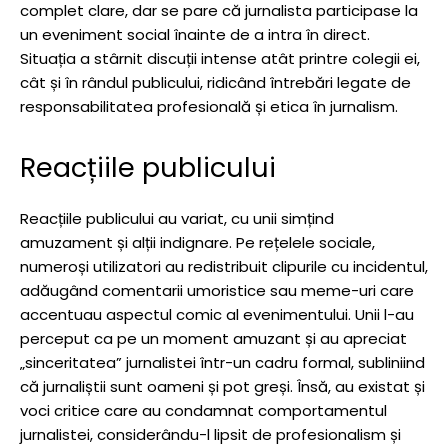
complet clare, dar se pare că jurnalista participase la
un eveniment social înainte de a intra în direct.
Situația a stârnit discuții intense atât printre colegii ei,
cât și în rândul publicului, ridicând întrebări legate de
responsabilitatea profesională și etica în jurnalism.
Reacțiile publicului
Reacțiile publicului au variat, cu unii simțind
amuzament și alții indignare. Pe rețelele sociale,
numeroși utilizatori au redistribuit clipurile cu incidentul,
adăugând comentarii umoristice sau meme-uri care
accentuau aspectul comic al evenimentului. Unii l-au
perceput ca pe un moment amuzant și au apreciat
„sinceritatea” jurnalistei într-un cadru formal, subliniind
că jurnaliștii sunt oameni și pot greși. Însă, au existat și
voci critice care au condamnat comportamentul
jurnalistei, considerându-l lipsit de profesionalism și