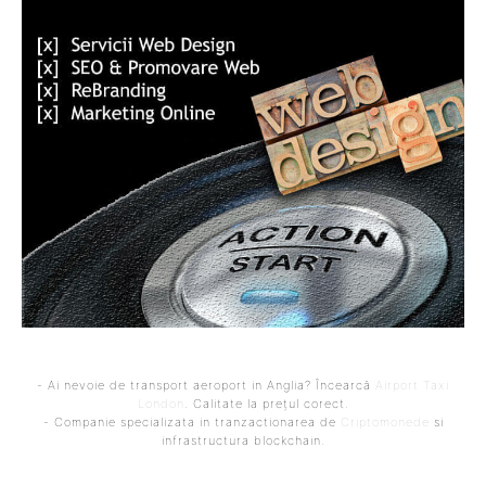
- Ai nevoie de transport aeroport in Anglia? Încearcă
Airport Taxi
London
. Calitate la prețul corect.
- Companie specializata in tranzactionarea de
Criptomonede
si
infrastructura blockchain.