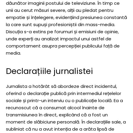
dăunător imaginii postului de televiziune. În timp ce
unii au cerut măsuri severe, alții au pledat pentru
empatie și înțelegere, evidențiind presiunea constantă
la care sunt supuși profesioniștii din mass-media.
Discuția s-a extins pe forumuri și emisiuni de opinie,
unde experți au analizat impactul unui astfel de
comportament asupra percepției publicului față de
media.
Declarațiile jurnalistei
Jurnalista a hotărât să abordeze direct incidentul,
oferind o declarație publică prin intermediul rețelelor
sociale și printr-un interviu cu o publicație locală. Ea a
recunoscut că a consumat alcool înainte de
transmisiunea în direct, explicând că a fost un
moment de slăbiciune personală. În declarațiile sale, a
subliniat că nu a avut intenția de a arăta lipsă de