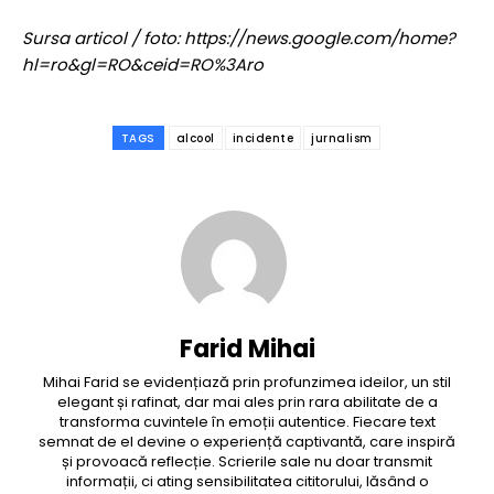
Sursa articol / foto: https://news.google.com/home?
hl=ro&gl=RO&ceid=RO%3Aro
TAGS
alcool
incidente
jurnalism
Farid Mihai
Mihai Farid se evidențiază prin profunzimea ideilor, un stil
elegant și rafinat, dar mai ales prin rara abilitate de a
transforma cuvintele în emoții autentice. Fiecare text
semnat de el devine o experiență captivantă, care inspiră
și provoacă reflecție. Scrierile sale nu doar transmit
informații, ci ating sensibilitatea cititorului, lăsând o