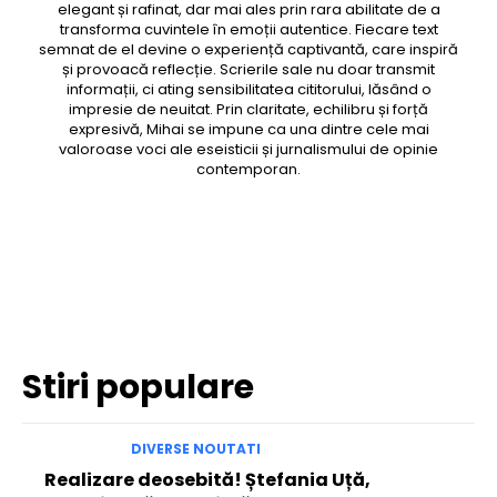
elegant și rafinat, dar mai ales prin rara abilitate de a
transforma cuvintele în emoții autentice. Fiecare text
semnat de el devine o experiență captivantă, care inspiră
și provoacă reflecție. Scrierile sale nu doar transmit
informații, ci ating sensibilitatea cititorului, lăsând o
impresie de neuitat. Prin claritate, echilibru și forță
expresivă, Mihai se impune ca una dintre cele mai
valoroase voci ale eseisticii și jurnalismului de opinie
contemporan.
Facebook
Twitter
Pinterest
WhatsApp
Stiri populare
DIVERSE NOUTATI
Realizare deosebită! Ștefania Uță,