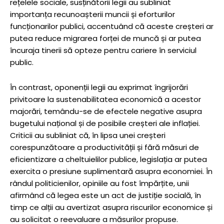
rețelele sociale, susținătorii legii au subliniat
importanța recunoașterii muncii și eforturilor
funcționarilor publici, accentuând că aceste creșteri ar
putea reduce migrarea forței de muncă și ar putea
încuraja tinerii să opteze pentru cariere în serviciul
public.
În contrast, oponenții legii au exprimat îngrijorări
privitoare la sustenabilitatea economică a acestor
majorări, temându-se de efectele negative asupra
bugetului național și de posibile creșteri ale inflației.
Criticii au subliniat că, în lipsa unei creșteri
corespunzătoare a productivității și fără măsuri de
eficientizare a cheltuielilor publice, legislația ar putea
exercita o presiune suplimentară asupra economiei. În
rândul politicienilor, opiniile au fost împărțite, unii
afirmând că legea este un act de justiție socială, în
timp ce alții au avertizat asupra riscurilor economice și
au solicitat o reevaluare a măsurilor propuse.