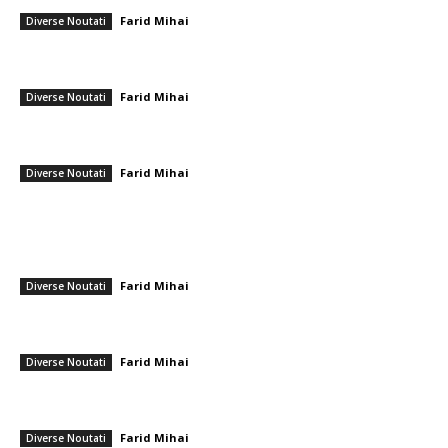
Farid Mihai
-
30 aprilie 2026
Diverse Noutati
Cristiano Ronaldo a făcut istorie după descalificarea din partida cu
Irlanda
Farid Mihai
-
14 noiembrie 2025
Diverse Noutati
ANM a revizuit prognoza: perioada precipitațiilor și a furtunilor.
Județele aflate sub alertă galbenă și date importante…
Farid Mihai
-
6 iunie 2026
Diverse Noutati
━ Ultimele stiri
Realizare deosebită! Ștefania Uță, campioană mondială U20 la 400 m
cu obstacole
Farid Mihai
-
9 august 2026
Diverse Noutati
Cum se irosesc resursele în sistemul sanitar. Directorul CNAS: „De
unde ne-am dat seama Au omis să întrebe dacă…”
Farid Mihai
-
9 august 2026
Diverse Noutati
Reacția Colegiului Medicilor în urma agresiunii îndreptate împotriva
ambulanței din Cluj: Încurajare pentru „toleranță zero” privind…
Farid Mihai
-
9 august 2026
Diverse Noutati