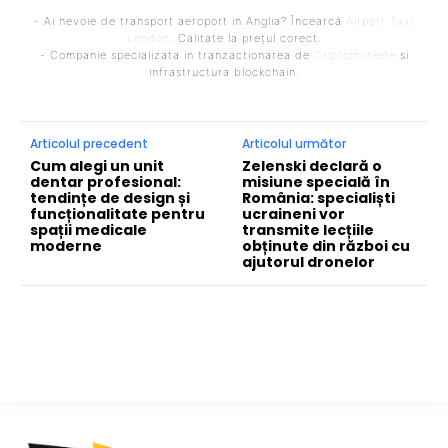
- Ai nevoie de transport aeroport in Anglia? Încearcă
Airport Taxi
London
. Calitate la prețul corect.
- Companie specializata in tranzactionarea de
Criptomonede
si
infrastructura blockchain.
Articolul precedent
Articolul următor
Cum alegi un unit
Zelenski declară o
dentar profesional:
misiune specială în
tendințe de design și
România: specialiști
funcționalitate pentru
ucraineni vor
spații medicale
transmite lecțiile
moderne
obținute din război cu
ajutorul dronelor