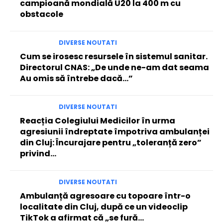
campioană mondială U20 la 400 m cu
obstacole
DIVERSE NOUTATI
Cum se irosesc resursele în sistemul sanitar.
Directorul CNAS: „De unde ne-am dat seama
Au omis să întrebe dacă…”
DIVERSE NOUTATI
Reacția Colegiului Medicilor în urma
agresiunii îndreptate împotriva ambulanței
din Cluj: Încurajare pentru „toleranță zero”
privind…
DIVERSE NOUTATI
Ambulanță agresoare cu topoare într-o
localitate din Cluj, după ce un videoclip
TikTok a afirmat că „se fură…