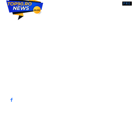
Top90.ro un site de știri / blog de noutăți, dedicat diseminării de
informații și actualități. Acesta oferă articole, reportaje și analize pe
teme diverse, de la evenimente curente la subiecte specifice de
interes. Este un spațiu digital pentru informare și educație.
Contactati-ne oricand la adresa: contact@top90.ro
Contact www.top90.ro
Politica de cookies (GDPR)
Politică de confidențialitate
━ Articole populare
FC Voluntari înfruntă FC Bihor și progresează în zona de promovare
directă. Partida a fost influențată de ră injuries severe ale lui Alexandru
Gîț.