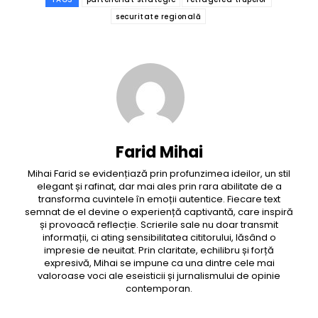
securitate regională
Farid Mihai
Mihai Farid se evidențiază prin profunzimea ideilor, un stil
elegant și rafinat, dar mai ales prin rara abilitate de a
transforma cuvintele în emoții autentice. Fiecare text
semnat de el devine o experiență captivantă, care inspiră
și provoacă reflecție. Scrierile sale nu doar transmit
informații, ci ating sensibilitatea cititorului, lăsând o
impresie de neuitat. Prin claritate, echilibru și forță
expresivă, Mihai se impune ca una dintre cele mai
valoroase voci ale eseisticii și jurnalismului de opinie
contemporan.