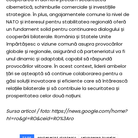
cibernetică, schimburile comerciale și investițiile
strategice. În plus, angajamentele comune la nivel de
NATO și interesul pentru stabilitatea regională oferă
un fundament solid pentru continuarea dialogului și
cooperării bilaterale. România și Statele Unite
împărtășesc o viziune comună asupra provocărilor
globale și regionale, asigurând că parteneriatul va fi
unul dinamic și adaptabil, capabil să răspundă
provocărilor viitoare. În acest context, liderii ambelor
țări se așteaptă să continue colaborarea pentru a
găsi soluții inovatoare și eficiente care să întărească
relațiile bilaterale și să contribuie la securitatea și
prosperitatea celor două națiuni.
Sursa articol / foto: https://news.google.com/home?
hl=ro&gl=RO&ceid=RO%3Aro
TAGS
parteneriat strategic
retragerea trupelor