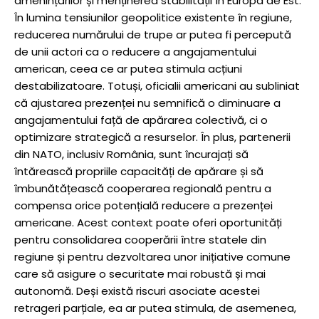
amenințărilor și menținerea stabilității în Europa de Est.
În lumina tensiunilor geopolitice existente în regiune,
reducerea numărului de trupe ar putea fi percepută
de unii actori ca o reducere a angajamentului
american, ceea ce ar putea stimula acțiuni
destabilizatoare. Totuși, oficialii americani au subliniat
că ajustarea prezenței nu semnifică o diminuare a
angajamentului față de apărarea colectivă, ci o
optimizare strategică a resurselor. În plus, partenerii
din NATO, inclusiv România, sunt încurajați să
întărească propriile capacități de apărare și să
îmbunătățească cooperarea regională pentru a
compensa orice potențială reducere a prezenței
americane. Acest context poate oferi oportunități
pentru consolidarea cooperării între statele din
regiune și pentru dezvoltarea unor inițiative comune
care să asigure o securitate mai robustă și mai
autonomă. Deși există riscuri asociate acestei
retrageri parțiale, ea ar putea stimula, de asemenea,