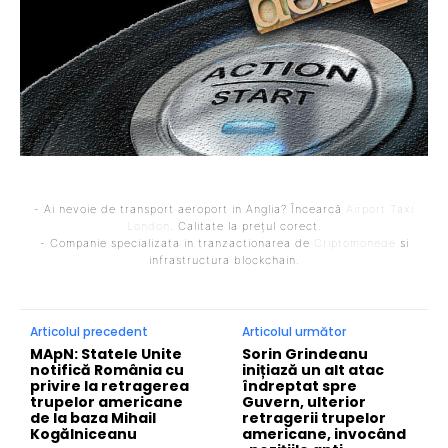
- Ai nevoie de transport aeroport in Anglia? Încearcă
Airport Taxi
London
. Calitate la prețul corect.
- Companie specializata in tranzactionarea de
Criptomonede
si
infrastructura blockchain.
Articolul precedent
Articolul următor
MApN: Statele Unite
Sorin Grindeanu
notifică România cu
inițiază un alt atac
privire la retragerea
îndreptat spre
trupelor americane
Guvern, ulterior
de la baza Mihail
retragerii trupelor
Kogălniceanu
americane, invocând