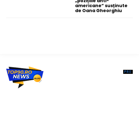
„pozițiile anti-
americane” susținute
de Oana Gheorghiu
Top90.ro un site de știri / blog de noutăți, dedicat diseminării de
informații și actualități. Acesta oferă articole, reportaje și analize pe
teme diverse, de la evenimente curente la subiecte specifice de
interes. Este un spațiu digital pentru informare și educație.
Contactati-ne oricand la adresa: contact@top90.ro
Contact www.top90.ro
Politica de cookies (GDPR)