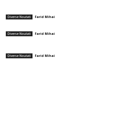
Semnificația activităților de dragare a Dunării pentru uzina de la
Cernavodă. Apele Române…
Farid Mihai
-
10 august 2026
Diverse Noutati
Sepsi – FCSB: Partida de finalizare a rundei din Superligă
Farid Mihai
-
10 august 2026
Diverse Noutati
Realizare deosebită! Ștefania Uță, campioană mondială U20 la 400 m
cu obstacole
Farid Mihai
-
9 august 2026
Diverse Noutati
━ Toate categoriile
Afaceri si Industrii
Arta si istorie
Auto
Beauty
Constructii
Cultura si Entertainment