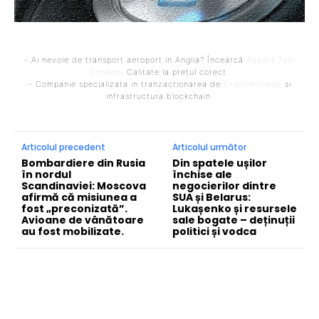
- Ai nevoie de transport aeroport in Anglia? Încearcă
Airport Taxi
London
. Calitate la prețul corect.
- Companie specializata in tranzactionarea de
Criptomonede
si
infrastructura blockchain.
Articolul precedent
Articolul următor
Bombardiere din Rusia
Din spatele ușilor
în nordul
închise ale
Scandinaviei: Moscova
negocierilor dintre
afirmă că misiunea a
SUA și Belarus:
fost „preconizată”.
Lukașenko și resursele
Avioane de vânătoare
sale bogate – deținuții
au fost mobilizate.
politici și vodca