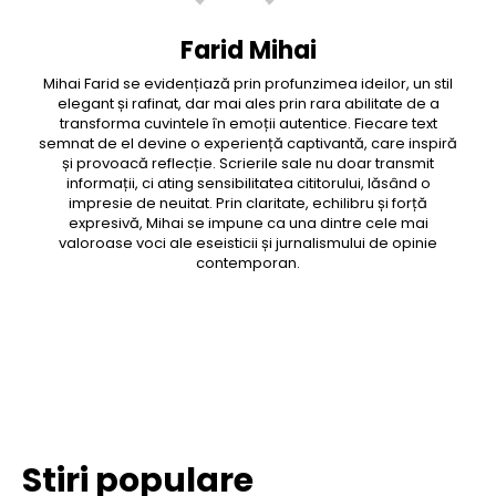
Farid Mihai
Mihai Farid se evidențiază prin profunzimea ideilor, un stil
elegant și rafinat, dar mai ales prin rara abilitate de a
transforma cuvintele în emoții autentice. Fiecare text
semnat de el devine o experiență captivantă, care inspiră
și provoacă reflecție. Scrierile sale nu doar transmit
informații, ci ating sensibilitatea cititorului, lăsând o
impresie de neuitat. Prin claritate, echilibru și forță
expresivă, Mihai se impune ca una dintre cele mai
valoroase voci ale eseisticii și jurnalismului de opinie
contemporan.
Facebook
Twitter
Pinterest
WhatsApp
Stiri populare