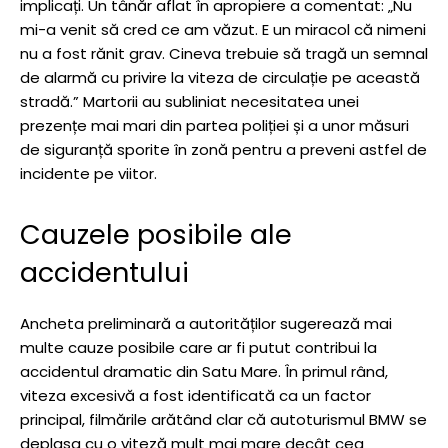
implicați. Un tânăr aflat în apropiere a comentat: „Nu
mi-a venit să cred ce am văzut. E un miracol că nimeni
nu a fost rănit grav. Cineva trebuie să tragă un semnal
de alarmă cu privire la viteza de circulație pe această
stradă.” Martorii au subliniat necesitatea unei
prezențe mai mari din partea poliției și a unor măsuri
de siguranță sporite în zonă pentru a preveni astfel de
incidente pe viitor.
Cauzele posibile ale
accidentului
Ancheta preliminară a autorităților sugerează mai
multe cauze posibile care ar fi putut contribui la
accidentul dramatic din Satu Mare. În primul rând,
viteza excesivă a fost identificată ca un factor
principal, filmările arătând clar că autoturismul BMW se
deplasa cu o viteză mult mai mare decât cea