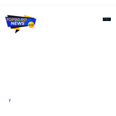
Top90.ro un site de știri / blog de noutăți, dedicat diseminării de
informații și actualități. Acesta oferă articole, reportaje și analize pe
teme diverse, de la evenimente curente la subiecte specifice de
interes. Este un spațiu digital pentru informare și educație.
Contactati-ne oricand la adresa: contact@top90.ro
Contact www.top90.ro
Politica de cookies (GDPR)
Politică de confidențialitate