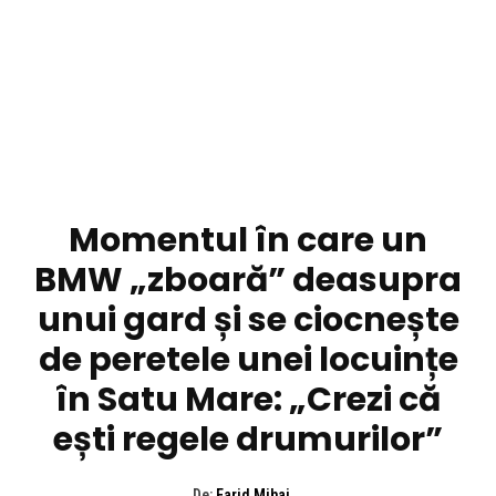
DIVERSE NOUTATI
Momentul în care un
BMW „zboară” deasupra
unui gard și se ciocnește
de peretele unei locuințe
în Satu Mare: „Crezi că
ești regele drumurilor”
De:
Farid Mihai