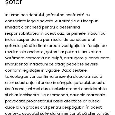
șofer
În urma accidentului, șoferul se confruntă cu
consecințe legale severe. Autoritățile au început
imediat o anchetă pentru a determina
responsabilitatea în acest caz, iar primele măsuri au
inclus suspendarea permisului de conducere al
șoferului până la finalizarea investigației. În funcție de
rezultatele anchetei, șoferul ar putea fi acuzat de
vătămare corporală din culpă, distrugere și conducere
imprudentă, infracțiuni ce atrag pedepse severe
conform legislației în vigoare. Dacă testele
toxicologice vor confirma prezența alcoolului sau a
altor substanțe interzise în sângele șoferului, acesta
riscă sancțiuni mai dure, inclusiv amenzi considerabile
și chiar închisoare. De asemenea, daunele materiale
provocate proprietarului casei afectate ar putea
duce la un proces civil pentru despăgubiri. În acest
context, avocatul șoferului a menționat că clientul său