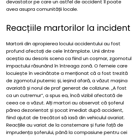
devastator pe care un astfel de accident îl poate
avea asupra comunității locale.
Reacțiile martorilor la incident
Martorii din apropierea locului accidentului au fost
profund afectați de cele întâmplate. Unii dintre
aceștia au descris scena ca fiind un coșmar, zgomotul
impactului răsunând în întreaga zonă. O femeie care
locuiește în vecinătate a menționat că a fost trezită
de zgomotul puternic și, ieșind afară, a văzut mașina
avariată și norul de praf generat de coliziune. „A fost
ca un cutremur”, a spus ea, încă vizibil afectată de
ceea ce a văzut. Alți martori au observat că șoferul
părea dezorientat și șocat imediat după accident,
fiind ajutat de trecători să iasă din vehiculul avariat.
Reacțiile au variat de la consternare și furie față de
imprudența șoferului, până la compasiune pentru cei