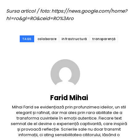
Sursa articol / foto: https://news.google.com/home?
hl=ro&gl=RO&ceid=RO%3Aro
TAGS
colaborare
infrastructură
transparență
Farid Mihai
Mihai Farid se evidențiază prin profunzimea ideilor, un stil
elegant și rafinat, dar mai ales prin rara abilitate de a
transforma cuvintele în emoții autentice. Fiecare text
semnat de el devine o experiență captivantă, care inspiră
și provoacă reflecție. Scrierile sale nu doar transmit
informații, ci ating sensibilitatea cititorului, lăsând o