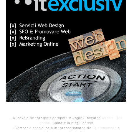
- Ai nevoie de transport aeroport in Anglia? Încearcă
Airport Taxi
London
. Calitate la prețul corect.
- Companie specializata in tranzactionarea de
Criptomonede
si