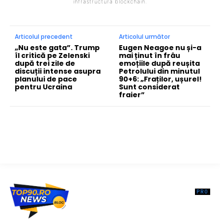
infrastructura blockchain.
Articolul precedent
Articolul următor
„Nu este gata”. Trump
Eugen Neagoe nu și-a
îl critică pe Zelenski
mai ținut în frâu
după trei zile de
emoțiile după reușita
discuții intense asupra
Petrolului din minutul
planului de pace
90+6: „Fraților, ușurel!
pentru Ucraina
Sunt considerat
fraier”