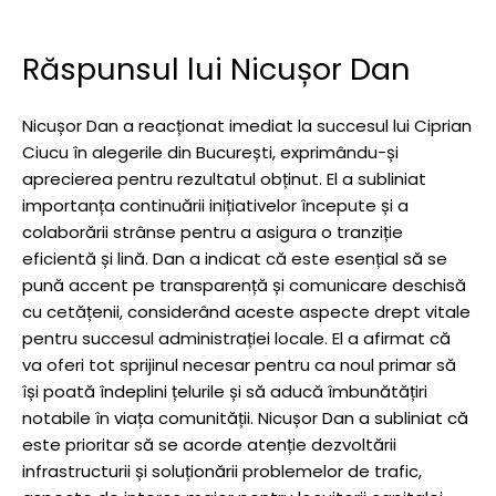
Răspunsul lui Nicușor Dan
Nicușor Dan a reacționat imediat la succesul lui Ciprian
Ciucu în alegerile din București, exprimându-și
aprecierea pentru rezultatul obținut. El a subliniat
importanța continuării inițiativelor începute și a
colaborării strânse pentru a asigura o tranziție
eficientă și lină. Dan a indicat că este esențial să se
pună accent pe transparență și comunicare deschisă
cu cetățenii, considerând aceste aspecte drept vitale
pentru succesul administrației locale. El a afirmat că
va oferi tot sprijinul necesar pentru ca noul primar să
își poată îndeplini țelurile și să aducă îmbunătățiri
notabile în viața comunității. Nicușor Dan a subliniat că
este prioritar să se acorde atenție dezvoltării
infrastructurii și soluționării problemelor de trafic,