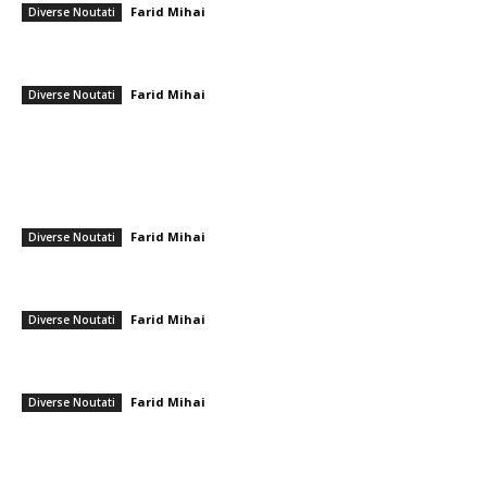
Farid Mihai
-
28 octombrie 2025
Diverse Noutati
Gheorghiță Vlad, ales de Nicușor Dan pentru Summitul NATO de la
Ankara, în urma investigării penale de către DNA
Farid Mihai
-
5 iulie 2026
Diverse Noutati
━ Ultimele stiri
Infiltrare fără precedent în Europa: o dronă rusească venită din Ucraina,
dotată cu explozibil Semtex, a aterizat pe aeroportul din Leipzig,
Germania
Farid Mihai
-
5 august 2026
Diverse Noutati
După perioada de călduri intense, se prevăd furtuni: rafale de vânt de
până la 80 km/h și averse puternice în diferite zone
Farid Mihai
-
5 august 2026
Diverse Noutati
Sorin Blejnar, acuzat de corupție, primind susținerea Curții de Apel
București, în ciuda recentei hotărâri a CJUE
Farid Mihai
-
5 august 2026
Diverse Noutati
━ Toate categoriile