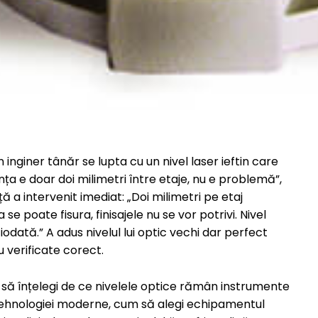
un inginer tânăr se lupta cu un nivel laser ieftin care
nța e doar doi milimetri între etaje, nu e problemă”,
ă a intervenit imediat: „Doi milimetri pe etaj
e poate fisura, finisajele nu se vor potrivi. Nivel
iodată.” A adus nivelul lui optic vechi dar perfect
u verificate corect.
ei să înțelegi de ce nivelele optice rămân instrumente
a tehnologiei moderne, cum să alegi echipamentul