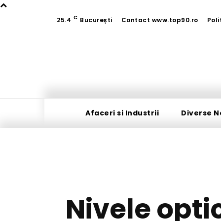
C
25.4
București
Contact www.top90.ro
Poli
Afaceri si Industrii
Diverse N
Nivele opti