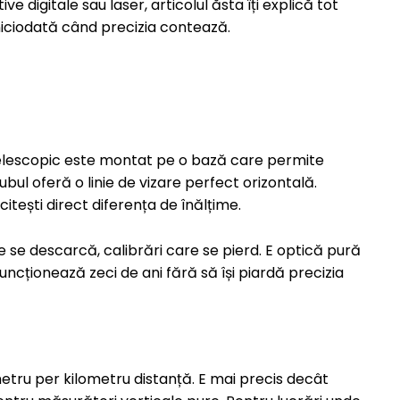
ve digitale sau laser, articolul ăsta îți explică tot
iciodată când precizia contează.
telescopic este montat pe o bază care permite
bul oferă o linie de vizare perfect orizontală.
 citești direct diferența de înălțime.
e se descarcă, calibrări care se pierd. E optică pură
ncționează zeci de ani fără să își piardă precizia
metru per kilometru distanță. E mai precis decât