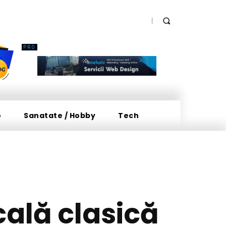
o
Sanatate / Hobby
Tech
cală clasică