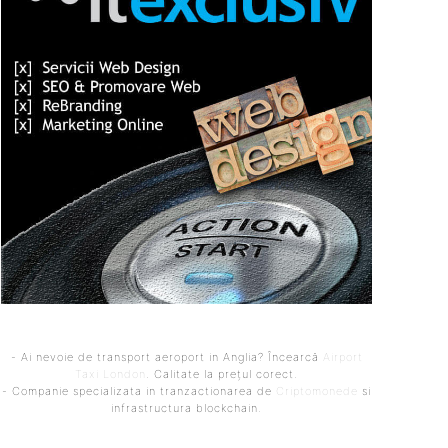
- Ai nevoie de transport aeroport in Anglia? Încearcă
Airport
Taxi London
. Calitate la prețul corect.
- Companie specializata in tranzactionarea de
Criptomonede
si
infrastructura blockchain.