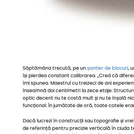
Săptămâna trecută, pe un
șantier de blocuri
, 
își pierdea constant calibrarea. „Cred că difere
îmi spunea. Maestrul cu treizeci de ani experienț
înseamnă doi centimetri la zece etaje. Structura s
optic decent nu te costă mult și nu te înșală nic
funcțional. În jumătate de oră, toate cotele era
Dacă lucrezi în construcții sau topografie și vr
de referință pentru precizie verticală în ciud