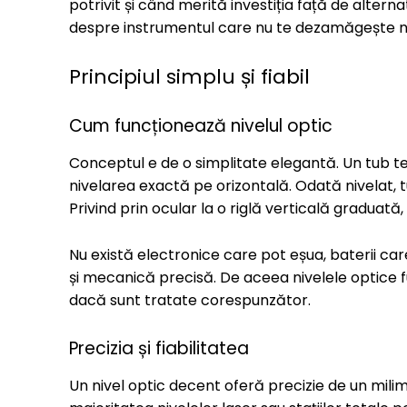
potrivit și când merită investiția față de alternati
despre instrumentul care nu te dezamăgește n
Principiul simplu și fiabil
Cum funcționează nivelul optic
Conceptul e de o simplitate elegantă. Un tub 
nivelarea exactă pe orizontală. Odată nivelat, tu
Privind prin ocular la o riglă verticală graduată,
Nu există electronice care pot eșua, baterii car
și mecanică precisă. De aceea nivelele optice fu
dacă sunt tratate corespunzător.
Precizia și fiabilitatea
Un nivel optic decent oferă precizie de un mili