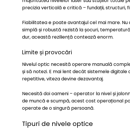
majoritatea nivelelor laser sau stațiilor totale
precizia verticală e critică – fundații, structuri,
Fiabilitatea e poate avantajul cel mai mare. 
simplă și robustă rezistă la șocuri, temperatur
dur, această reziliență contează enorm.
Limite și provocări
Nivelul optic necesită operare manuală completă
și să notezi. E mai lent decât sistemele digita
repetitive, viteza devine dezavantaj.
Necesită doi oameni – operator la nivel și jalonn
de muncă e scumpă, acest cost operațional po
operate de o singură persoană.
Tipuri de nivele optice