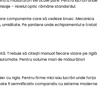
 pentru măsurători verticale pure. Pentru lucrări unde
 finisaje – nivelul optic rămâne standardul.
Nu are componente care să cedeze brusc. Mecanica
ă, umiditate. Pe șantiere unde echipamentul e tratat
. Trebuie să citești manual fiecare vizare pe riglă
le automate. Pentru volume mari de măsurători
ier cu rigla. Pentru firme mici sau lucrări unde forța
ate fi semnificativ comparativ cu sisteme moderne