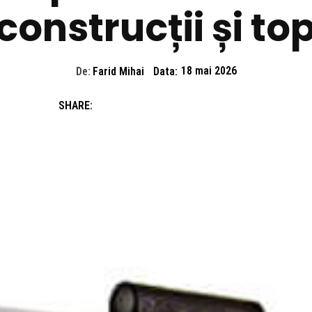
construcții și to
De:
Farid Mihai
Data:
18 mai 2026
SHARE: