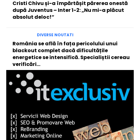
Cristi Chivu și-a împărtășit părerea onestă
după Juventus – Inter 1-2: „Nu mi-a plăcut
absolut deloc!”
DIVERSE NOUTATI
România se află în fața pericolului unui
blackout complet dacă dificultățile
energetice se intensifică. Specialiștii cereau
verificări…