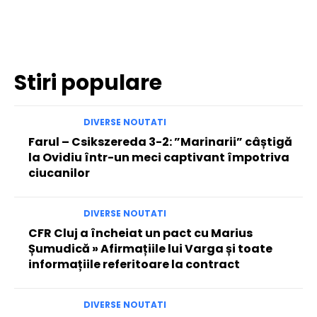
Facebook
Twitter
Pinterest
WhatsApp
Stiri populare
DIVERSE NOUTATI
Farul – Csikszereda 3-2: ”Marinarii” câștigă
la Ovidiu într-un meci captivant împotriva
ciucanilor
DIVERSE NOUTATI
CFR Cluj a încheiat un pact cu Marius
Șumudică » Afirmațiile lui Varga și toate
informațiile referitoare la contract
DIVERSE NOUTATI