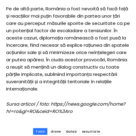
Pe de altă parte, România a fost nevoită să facă față
și reacțiilor mai puțin favorabile din partea unor țări
care au perceput măsurile sporite de securitate ca pe
un potențial factor de escaladare a tensiunilor. În
aceste cazuri, diplomația românească a fost pusă la
încercare, fiind necesar să explice rațiunea din spatele
acțiunilor sale și să minimizeze orice neînțelegeri care
ar putea apărea. În ciuda acestor provocări, România
a reușit să mențină un dialog constructiv cu toate
părțile implicate, subliniind importanța respectării
suveranității și a integrității teritoriale în relațiile
internaționale.
Sursa articol / foto: https://news.google.com/home?
hl=ro&gl=RO&ceid=RO%3Aro
TAGS
drone
Galați
securitate