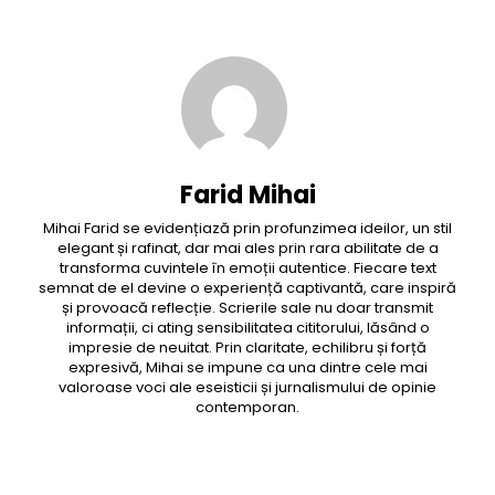
Farid Mihai
Mihai Farid se evidențiază prin profunzimea ideilor, un stil
elegant și rafinat, dar mai ales prin rara abilitate de a
transforma cuvintele în emoții autentice. Fiecare text
semnat de el devine o experiență captivantă, care inspiră
și provoacă reflecție. Scrierile sale nu doar transmit
informații, ci ating sensibilitatea cititorului, lăsând o
impresie de neuitat. Prin claritate, echilibru și forță
expresivă, Mihai se impune ca una dintre cele mai
valoroase voci ale eseisticii și jurnalismului de opinie
contemporan.