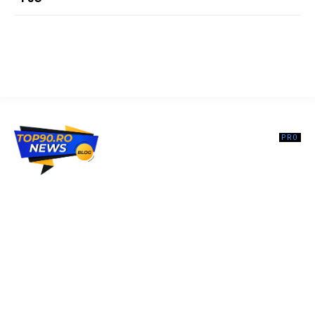
Top90.ro un site de știri / blog de noutăți, dedicat diseminării de
informații și actualități. Acesta oferă articole, reportaje și analize pe
teme diverse, de la evenimente curente la subiecte specifice de
interes. Este un spațiu digital pentru informare și educație.
Contactati-ne oricand la adresa: contact@top90.ro
Contact www.top90.ro
Politica de cookies (GDPR)
Politică de confidențialitate