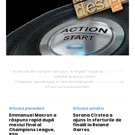
- Ai nevoie de transport aeroport in Anglia? Încearcă
Airport Taxi
London
. Calitate la prețul corect.
- Companie specializata in tranzactionarea de
Criptomonede
si
infrastructura blockchain.
Articolul precedent
Articolul următor
Emmanuel Macron a
Sorana Cîrstea a
răspuns rapid după
ajuns în sferturile de
meciul final al
finală la Roland
Champions League,
Garros.
PSG