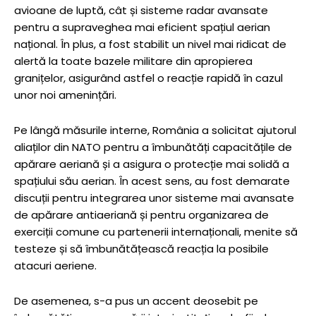
avioane de luptă, cât și sisteme radar avansate
pentru a supraveghea mai eficient spațiul aerian
național. În plus, a fost stabilit un nivel mai ridicat de
alertă la toate bazele militare din apropierea
granițelor, asigurând astfel o reacție rapidă în cazul
unor noi amenințări.
Pe lângă măsurile interne, România a solicitat ajutorul
aliaților din NATO pentru a îmbunătăți capacitățile de
apărare aeriană și a asigura o protecție mai solidă a
spațiului său aerian. În acest sens, au fost demarate
discuții pentru integrarea unor sisteme mai avansate
de apărare antiaeriană și pentru organizarea de
exerciții comune cu partenerii internaționali, menite să
testeze și să îmbunătățească reacția la posibile
atacuri aeriene.
De asemenea, s-a pus un accent deosebit pe