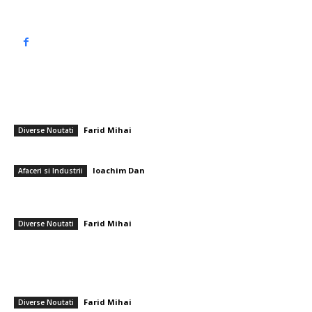
━ Articole populare
Nicușor Dan s-ar putea să nu fie prezent la Consiliul pentru Pace din
SUA (surse)
Farid Mihai
-
12 februarie 2026
Diverse Noutati
Ce înseamnă o „cerere individuală” la CEDO?
Ioachim Dan
-
6 octombrie 2025
Afaceri si Industrii
Cine a încurajat generalii Gheorghiță Vlad și Iulian Berdilă să se
angajeze în „dosarul de nepotism”?
Farid Mihai
-
10 iunie 2026
Diverse Noutati
━ Ultimele stiri
Farul – Csikszereda 3-2: ”Marinarii” câștigă la Ovidiu într-un meci
captivant împotriva ciucanilor
Farid Mihai
-
8 august 2026
Diverse Noutati