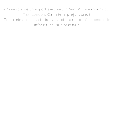
- Ai nevoie de transport aeroport in Anglia? Încearcă
Airport
Taxi London
. Calitate la prețul corect.
- Companie specializata in tranzactionarea de
Criptomonede
si
infrastructura blockchain.