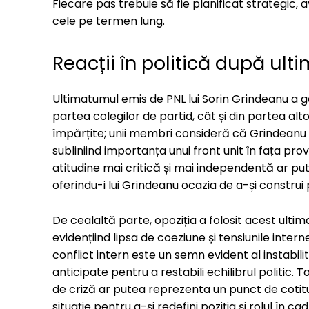
Fiecare pas trebuie să fie planificat strategic,
cele pe termen lung.
Reacții în politică după ul
Ultimatumul emis de PNL lui Sorin Grindeanu a gen
partea colegilor de partid, cât și din partea alto
împărțite; unii membri consideră că Grindeanu 
subliniind importanța unui front unit în fața provo
atitudine mai critică și mai independentă ar pu
oferindu-i lui Grindeanu ocazia de a-și construi
De cealaltă parte, opoziția a folosit acest ulti
evidențiind lipsa de coeziune și tensiunile intern
conflict intern este un semn evident al instabilită
anticipate pentru a restabili echilibrul politic. 
de criză ar putea reprezenta un punct de cotit
situație pentru a-și redefini poziția și rolul în ca