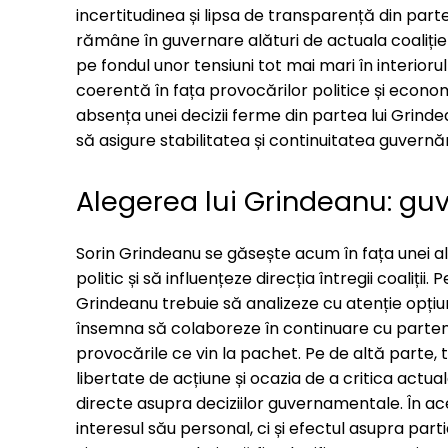
incertitudinea și lipsa de transparență din parte
rămâne în guvernare alături de actuala coaliție 
pe fondul unor tensiuni tot mai mari în interiorul 
coerentă în fața provocărilor politice și econ
absența unei decizii ferme din partea lui Grin
să asigure stabilitatea și continuitatea guvernări
Alegerea lui Grindeanu: guv
Sorin Grindeanu se găsește acum în fața unei ale
politic și să influențeze direcția întregii coaliț
Grindeanu trebuie să analizeze cu atenție opțiu
însemna să colaboreze în continuare cu parteneri
provocările ce vin la pachet. Pe de altă parte, 
libertate de acțiune și ocazia de a critica actua
directe asupra deciziilor guvernamentale. În a
interesul său personal, ci și efectul asupra partid