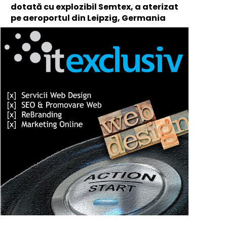
dotată cu explozibil Semtex, a aterizat
pe aeroportul din Leipzig, Germania