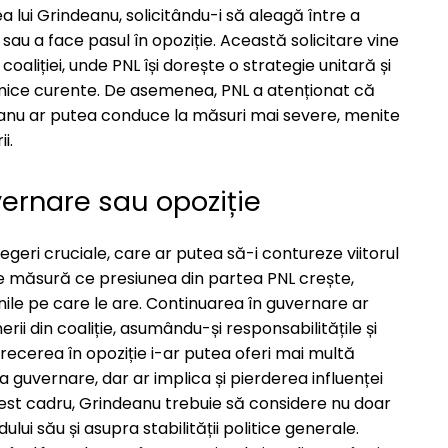
a lui Grindeanu, solicitându-i să aleagă între a
sau a face pasul în opoziție. Această solicitare vine
coaliției, unde PNL își dorește o strategie unitară și
omice curente. De asemenea, PNL a atenționat că
deanu ar putea conduce la măsuri mai severe, menite
i.
ernare sau opoziție
geri cruciale, care ar putea să-i contureze viitorul
ii. Pe măsură ce presiunea din partea PNL crește,
nile pe care le are. Continuarea în guvernare ar
i din coaliție, asumându-și responsabilitățile și
trecerea în opoziție i-ar putea oferi mai multă
la guvernare, dar ar implica și pierderea influenței
cest cadru, Grindeanu trebuie să considere nu doar
ului său și asupra stabilității politice generale.