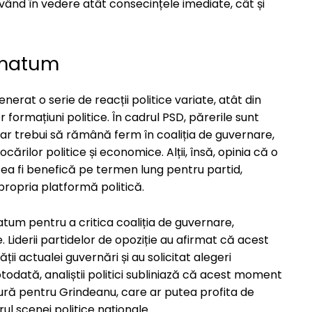
 având în vedere atât consecințele imediate, cât și
timatum
erat o serie de reacții politice variate, atât din
r formațiuni politice. În cadrul PSD, părerile sunt
ar trebui să rămână ferm în coaliția de guvernare,
cărilor politice și economice. Alții, însă, opinia că o
tea fi benefică pe termen lung pentru partid,
 propria platformă politică.
matum pentru a critica coaliția de guvernare,
e. Liderii partidelor de opoziție au afirmat că acest
ții actualei guvernări și au solicitat alegeri
Totodată, analiștii politici subliniază că acest moment
ură pentru Grindeanu, care ar putea profita de
drul scenei politice naționale.