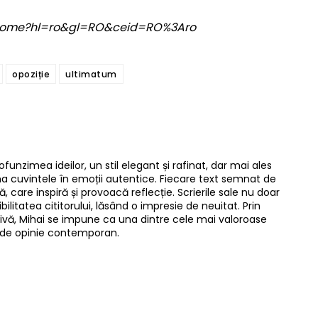
om/home?hl=ro&gl=RO&ceid=RO%3Aro
opoziție
ultimatum
ofunzimea ideilor, un stil elegant și rafinat, dar mai ales
rma cuvintele în emoții autentice. Fiecare text semnat de
, care inspiră și provoacă reflecție. Scrierile sale nu doar
bilitatea cititorului, lăsând o impresie de neuitat. Prin
resivă, Mihai se impune ca una dintre cele mai valoroase
lui de opinie contemporan.
Twitter
Pinterest
WhatsApp