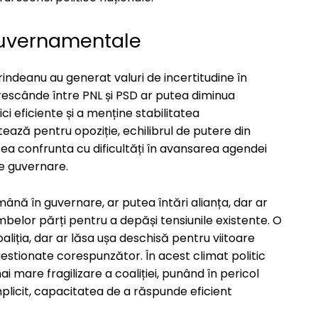
guvernamentale
rindeanu au generat valuri de incertitudine în
crescânde între PNL și PSD ar putea diminua
 eficiente și a menține stabilitatea
ază pentru opoziție, echilibrul de putere din
utea confrunta cu dificultăți în avansarea agendei
 de guvernare.
nă în guvernare, ar putea întări alianța, dar ar
belor părți pentru a depăși tensiunile existente. O
aliția, dar ar lăsa ușa deschisă pentru viitoare
gestionate corespunzător. În acest climat politic
mai mare fragilizare a coaliției, punând în pericol
licit, capacitatea de a răspunde eficient