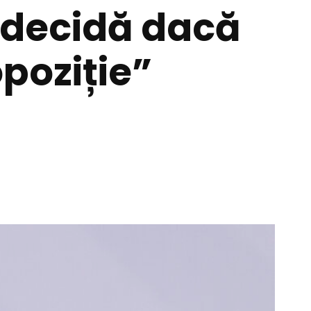
 decidă dacă
opoziție”