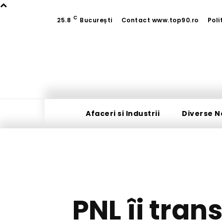
C
25.8
București
Contact www.top90.ro
Poli
Afaceri si Industrii
Diverse N
PNL îi tran