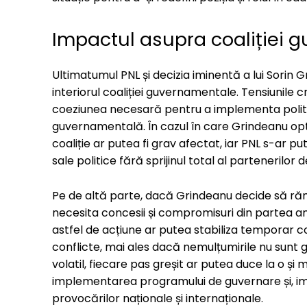
Impactul asupra coaliției 
Ultimatumul PNL și decizia iminentă a lui Sorin G
interiorul coaliției guvernamentale. Tensiunile 
coeziunea necesară pentru a implementa politici
guvernamentală. În cazul în care Grindeanu opte
coaliție ar putea fi grav afectat, iar PNL s-ar p
sale politice fără sprijinul total al partenerilor
Pe de altă parte, dacă Grindeanu decide să rămâ
necesita concesii și compromisuri din partea am
astfel de acțiune ar putea stabiliza temporar co
conflicte, mai ales dacă nemulțumirile nu sunt 
volatil, fiecare pas greșit ar putea duce la o și 
implementarea programului de guvernare și, imp
provocărilor naționale și internaționale.