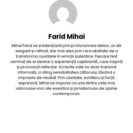
Farid Mihai
Mihai Farid se evidențiază prin profunzimea ideilor, un stil
elegant și rafinat, dar mai ales prin rara abilitate de a
transforma cuvintele în emoții autentice. Fiecare text
semnat de el devine o experiență captivantă, care inspiră
și provoacă reflecție. Scrierile sale nu doar transmit
informații, ci ating sensibilitatea cititorului, lăsând o
impresie de neuitat. Prin claritate, echilibru și forță
expresivă, Mihai se impune ca una dintre cele mai
valoroase voci ale eseisticii și jurnalismului de opinie
contemporan.
Facebook
Twitter
Pinterest
WhatsApp