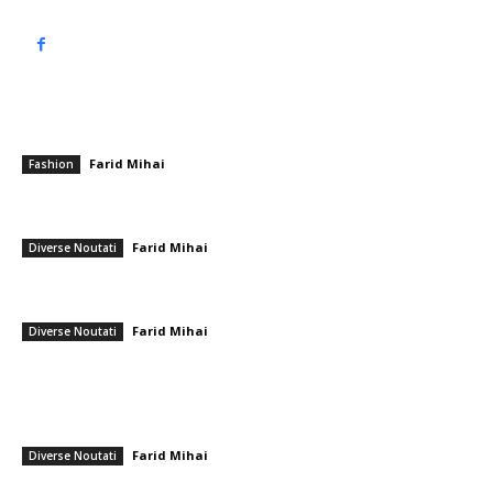
━ Articole populare
Rochiile de seară cu croi sirenă
Farid Mihai
-
12 august 2025
Fashion
Rogobete: O variantă posibilă ar fi echilibrarea sumei de trei miliarde
de lei către Pfizer cu alte medicamente…
Farid Mihai
-
2 aprilie 2026
Diverse Noutati
Edilul care a fost prezent la întâlnirea cu Ilie Bolojan având un ceas de
30.000 de euro, în perioada grevei de la primării
Farid Mihai
-
10 februarie 2026
Diverse Noutati
━ Ultimele stiri
Marian Voinea, businessmanul reținut în legătură cu scandalul mitei din
sectorul armamentului, are conexiuni cu ‘Ndrangheta
Farid Mihai
-
6 august 2026
Diverse Noutati