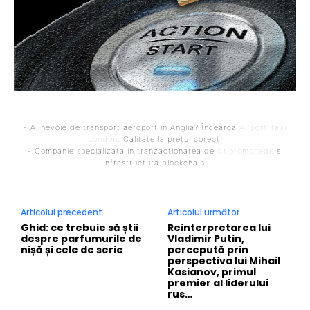
- Ai nevoie de transport aeroport in Anglia? Încearcă
Airport Taxi
London
. Calitate la prețul corect.
- Companie specializata in tranzactionarea de
Criptomonede
si
infrastructura blockchain.
Articolul precedent
Articolul următor
Ghid: ce trebuie să știi
Reinterpretarea lui
despre parfumurile de
Vladimir Putin,
nișă și cele de serie
percepută prin
perspectiva lui Mihail
Kasianov, primul
premier al liderului
rus…