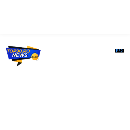
Top90.ro un site de știri / blog de noutăți, dedicat diseminării de
informații și actualități. Acesta oferă articole, reportaje și analize pe
teme diverse, de la evenimente curente la subiecte specifice de
interes. Este un spațiu digital pentru informare și educație.
Contactati-ne oricand la adresa: contact@top90.ro
Contact www.top90.ro
Politica de cookies (GDPR)
Politică de confidențialitate