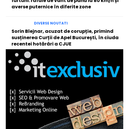
furtuni: rafale de vânt de până la 80 km/h și
averse puternice în diferite zone
DIVERSE NOUTATI
Sorin Blejnar, acuzat de corupție, primind
susținerea Curții de Apel București, în ciuda
recentei hotărâri a CJUE