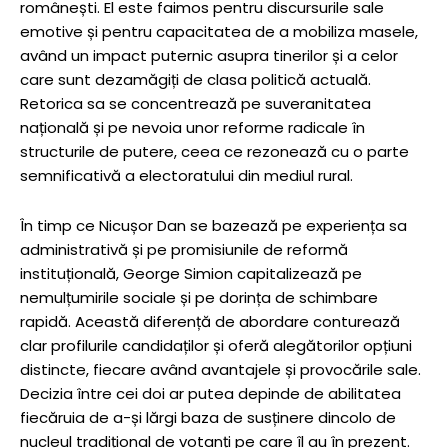
românești. El este faimos pentru discursurile sale
emotive și pentru capacitatea de a mobiliza masele,
având un impact puternic asupra tinerilor și a celor
care sunt dezamăgiți de clasa politică actuală.
Retorica sa se concentrează pe suveranitatea
națională și pe nevoia unor reforme radicale în
structurile de putere, ceea ce rezonează cu o parte
semnificativă a electoratului din mediul rural.
În timp ce Nicușor Dan se bazează pe experiența sa
administrativă și pe promisiunile de reformă
instituțională, George Simion capitalizează pe
nemulțumirile sociale și pe dorința de schimbare
rapidă. Această diferență de abordare conturează
clar profilurile candidaților și oferă alegătorilor opțiuni
distincte, fiecare având avantajele și provocările sale.
Decizia între cei doi ar putea depinde de abilitatea
fiecăruia de a-și lărgi baza de susținere dincolo de
nucleul tradițional de votanți pe care îl au în prezent.