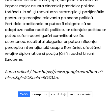
impact major asupra dinamicii partidelor politice,
forțându-le să-și reevalueze strategiile și poziționările
pentru a-și menține relevanța pe scena politică.
Partidele tradiționale ar putea fi obligate să se
adapteze noilor realități politice, iar alianțele politice ar
putea suferi reconfigurări semnificative. De
asemenea, rezultatul alegerilor ar putea influența
percepția internațională asupra României, afectând
relațiile diplomatice și poziția țării în cadrul Uniunii
Europene.
Sursa articol / foto: https://news.google.com/home?
hl=ro&gl=RO&ceid=RO%3Aro
TAGS
campanie
candidați
sondaje opinie