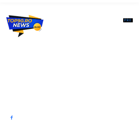
Top90.ro un site de știri / blog de noutăți, dedicat diseminării de
informații și actualități. Acesta oferă articole, reportaje și analize pe
teme diverse, de la evenimente curente la subiecte specifice de
interes. Este un spațiu digital pentru informare și educație.
Contactati-ne oricand la adresa: contact@top90.ro
Contact www.top90.ro
Politica de cookies (GDPR)
Politică de confidențialitate
━ Articole populare