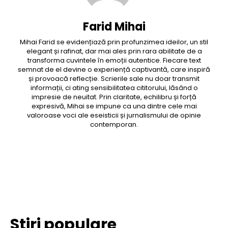
Farid Mihai
Mihai Farid se evidențiază prin profunzimea ideilor, un stil
elegant și rafinat, dar mai ales prin rara abilitate de a
transforma cuvintele în emoții autentice. Fiecare text
semnat de el devine o experiență captivantă, care inspiră
și provoacă reflecție. Scrierile sale nu doar transmit
informații, ci ating sensibilitatea cititorului, lăsând o
impresie de neuitat. Prin claritate, echilibru și forță
expresivă, Mihai se impune ca una dintre cele mai
valoroase voci ale eseisticii și jurnalismului de opinie
contemporan.
Facebook
Twitter
Pinterest
WhatsApp
Stiri populare