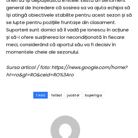
tineri să își depășească limitele. Există un sentiment
general de încredere că sosirea sa va ajuta echipa să
își atingă obiectivele stabilite pentru acest sezon și să
se lupte pentru pozițiile fruntașe din clasament.
Suporterii sunt dornici să îl vadă pe Ionescu în acțiune
și să-i ofere susținerea lor necondiționată în fiecare
meci, considerând că aportul său va fi decisiv în
momentele cheie ale sezonului.
Sursa articol / foto: https://news.google.com/home?
hl=ro&gl=RO&ceid=RO%3Aro
TAGS
fotbal
jucător
Superliga