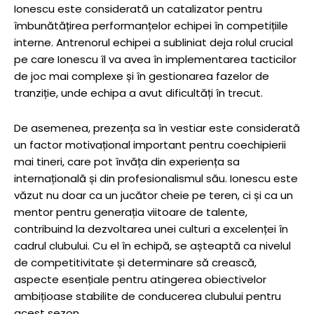
Ionescu este considerată un catalizator pentru
îmbunătățirea performanțelor echipei în competițiile
interne. Antrenorul echipei a subliniat deja rolul crucial
pe care Ionescu îl va avea în implementarea tacticilor
de joc mai complexe și în gestionarea fazelor de
tranziție, unde echipa a avut dificultăți în trecut.
De asemenea, prezența sa în vestiar este considerată
un factor motivațional important pentru coechipierii
mai tineri, care pot învăța din experiența sa
internațională și din profesionalismul său. Ionescu este
văzut nu doar ca un jucător cheie pe teren, ci și ca un
mentor pentru generația viitoare de talente,
contribuind la dezvoltarea unei culturi a excelenței în
cadrul clubului. Cu el în echipă, se așteaptă ca nivelul
de competitivitate și determinare să crească,
aspecte esențiale pentru atingerea obiectivelor
ambițioase stabilite de conducerea clubului pentru
acest sezon.