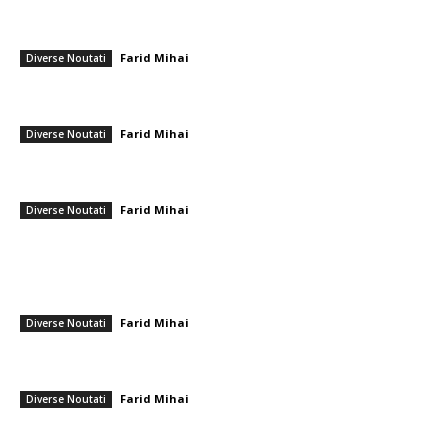
CM 2026: Norvegia avansează în sferturile de finală după ce a învins
Brazilia
Farid Mihai
-
5 iulie 2026
Diverse Noutati
Limitele autorității Rusiei: Motivele pentru care Putin nu poate să
exceleze într-un mediu agitat sub Trump
Farid Mihai
-
7 februarie 2026
Diverse Noutati
Kelemen Hunor: PSD nu stă în calea reformelor, dar „e prea mult” să
dezbați timp de cinci luni doar două proiecte de legi în...
Farid Mihai
-
3 februarie 2026
Diverse Noutati
━ Ultimele stiri
Ambulanță agresoare cu topoare într-o localitate din Cluj, după ce un
videoclip TikTok a afirmat că „se fură…
Farid Mihai
-
9 august 2026
Diverse Noutati
Farul – Csikszereda 3-2: ”Marinarii” câștigă la Ovidiu într-un meci
captivant împotriva ciucanilor
Farid Mihai
-
8 august 2026
Diverse Noutati
CFR Cluj a încheiat un pact cu Marius Șumudică » Afirmațiile lui Varga și