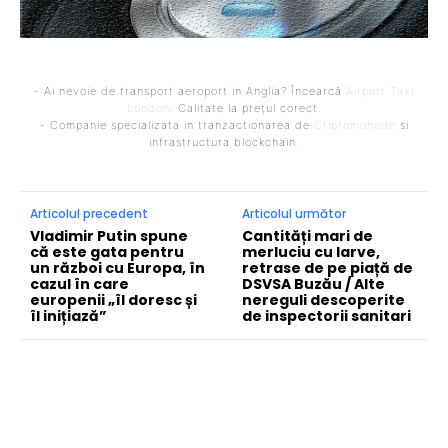
- Ai nevoie de transport aeroport in Anglia? Încearcă
Airport Taxi
London
. Calitate la prețul corect.
- Companie specializata in tranzactionarea de
Criptomonede
si
infrastructura blockchain.
Articolul precedent
Articolul următor
Vladimir Putin spune
Cantități mari de
că este gata pentru
merluciu cu larve,
un război cu Europa, în
retrase de pe piață de
cazul în care
DSVSA Buzău / Alte
europenii „îl doresc și
nereguli descoperite
îl inițiază”
de inspectorii sanitari