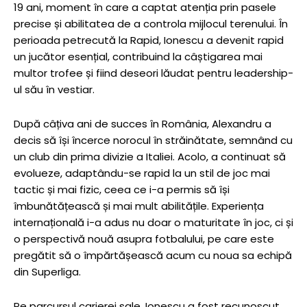
19 ani, moment în care a captat atenția prin pasele
precise și abilitatea de a controla mijlocul terenului. În
perioada petrecută la Rapid, Ionescu a devenit rapid
un jucător esențial, contribuind la câștigarea mai
multor trofee și fiind deseori lăudat pentru leadership-
ul său în vestiar.
După câțiva ani de succes în România, Alexandru a
decis să își încerce norocul în străinătate, semnând cu
un club din prima divizie a Italiei. Acolo, a continuat să
evolueze, adaptându-se rapid la un stil de joc mai
tactic și mai fizic, ceea ce i-a permis să își
îmbunătățească și mai mult abilitățile. Experiența
internațională i-a adus nu doar o maturitate în joc, ci și
o perspectivă nouă asupra fotbalului, pe care este
pregătit să o împărtășească acum cu noua sa echipă
din Superliga.
Pe parcursul carierei sale, Ionescu a fost recunoscut