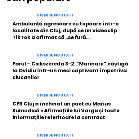
DIVERSE NOUTATI
Ambulanță agresoare cu topoare într-o
localitate din Cluj, după ce un videoclip
TikTok a afirmat că „se fură…
DIVERSE NOUTATI
Farul – Csikszereda 3-2: ”Marinarii” câștigă
la Ovidiu într-un meci captivant împotriva
ciucanilor
DIVERSE NOUTATI
CFR Cluj a încheiat un pact cu Marius
Șumudică » Afirmațiile lui Varga și toate
informațiile referitoare la contract
DIVERSE NOUTATI