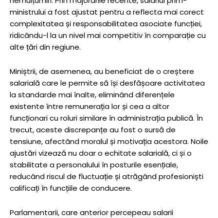
nemulțumiri. Prin majorările recente, salariul prim-
ministrului a fost ajustat pentru a reflecta mai corect
complexitatea și responsabilitatea asociate funcției,
ridicându-l la un nivel mai competitiv în comparație cu
alte țări din regiune.
Miniștrii, de asemenea, au beneficiat de o creștere
salarială care le permite să își desfășoare activitatea
la standarde mai înalte, eliminând diferențele
existente între remunerația lor și cea a altor
funcționari cu roluri similare în administrația publică. În
trecut, aceste discrepanțe au fost o sursă de
tensiune, afectând moralul și motivația acestora. Noile
ajustări vizează nu doar o echitate salarială, ci și o
stabilitate a personalului în posturile esențiale,
reducând riscul de fluctuație și atrăgând profesioniști
calificați în funcțiile de conducere.
Parlamentarii, care anterior percepeau salarii