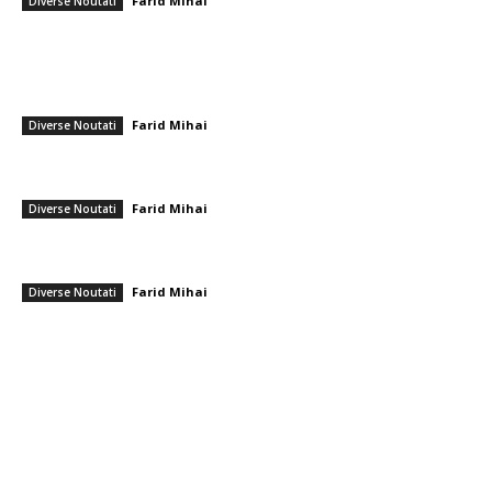
Farid Mihai
-
30 decembrie 2025
Diverse Noutati
━ Ultimele stiri
Folha, OUT de la CFR Cluj după înfrângerea cu Tromsø! ”Îi voi demite
pe toți!”. DOUĂ nume ”în cursă” pentru funcția de antrenor
Farid Mihai
-
6 august 2026
Diverse Noutati
Consumul de energie al cetățenilor români după sugestiile lui Ilie
Bolojan pentru moderație: Informațiile Transelectrica
Farid Mihai
-
6 august 2026
Diverse Noutati
România intră în cursa pentru energia eoliană offshore: Executivul
sugerează șase regiuni marine cu o putere de peste 11 GW
Farid Mihai
-
6 august 2026
Diverse Noutati
━ Toate categoriile
Afaceri si Industrii
Arta si istorie
Auto
Beauty