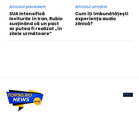
Articolul precedent
Articolul următor
SUA intensifică
Cum îți îmbunătățești
loviturile în Iran, Rubio
experiența audio
susținând că un pact
zilnică?
ar putea fi realizat „în
zilele următoare”
Top90.ro un site de știri / blog de noutăți, dedicat diseminării de
informații și actualități. Acesta oferă articole, reportaje și analize pe
teme diverse, de la evenimente curente la subiecte specifice de
interes. Este un spațiu digital pentru informare și educație.
Contactati-ne oricand la adresa: contact@top90.ro