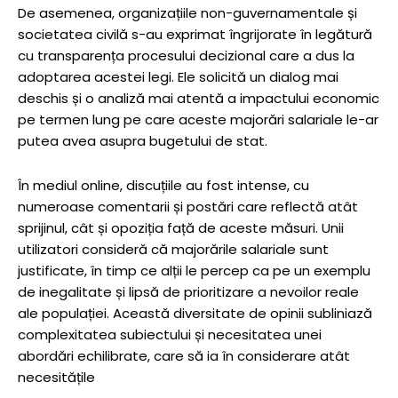
De asemenea, organizațiile non-guvernamentale și
societatea civilă s-au exprimat îngrijorate în legătură
cu transparența procesului decizional care a dus la
adoptarea acestei legi. Ele solicită un dialog mai
deschis și o analiză mai atentă a impactului economic
pe termen lung pe care aceste majorări salariale le-ar
putea avea asupra bugetului de stat.
În mediul online, discuțiile au fost intense, cu
numeroase comentarii și postări care reflectă atât
sprijinul, cât și opoziția față de aceste măsuri. Unii
utilizatori consideră că majorările salariale sunt
justificate, în timp ce alții le percep ca pe un exemplu
de inegalitate și lipsă de prioritizare a nevoilor reale
ale populației. Această diversitate de opinii subliniază
complexitatea subiectului și necesitatea unei
abordări echilibrate, care să ia în considerare atât
necesitățile