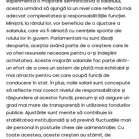
experimenta o majorare semnificativă a salariului,
acesta urmând să ajungă la un nivel care reflectă mai
adecvat complexitatea și responsabilitățile funcției.
Miniștrii, la rândul lor, vor beneficia de o ajustare a
salariului, care va fi aliniată cu cerințele sporite ale
rolului lor în guvern. Parlamentarii nu sunt lăsați
deoparte, aceștia având parte de o creștere care le
va oferi resursele necesare pentru a-și îndeplini
activitatea. Aceste majorări salariale fac parte dintr-
un efort de a crea un sistem de plată mai echitabil și
mai atractiv pentru cei care ocupă funcții de
conducere în stat. În plus, noile salarii sunt concepute
să reflecte mai corect nivelul de responsabilitate și
răspundere al acestor funcții, precum și să asigure un
grad mai mare de transparență în utilizarea fondurilor
publice. Ajustările sunt menite să contribuie la
stabilitatea instituțională și să prevină fluctuațiile mari
de personal în posturile cheie ale administrației. Cu
toate acestea, aceste creșteri au stârnit, de