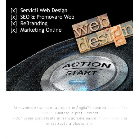
- Ai nevoie de transport aeroport in Anglia? Încearcă
Airport Taxi
London
. Calitate la prețul corect.
- Companie specializata in tranzactionarea de
Criptomonede
si
infrastructura blockchain.