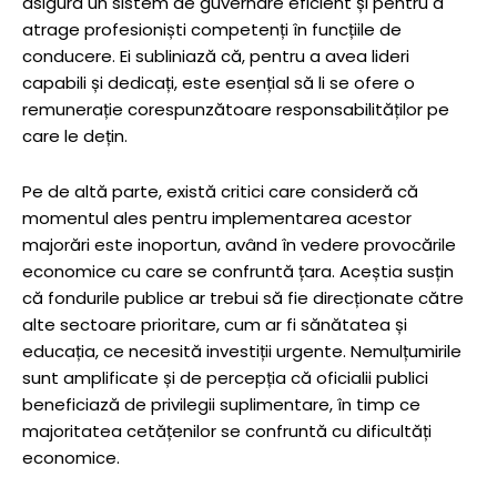
asigura un sistem de guvernare eficient și pentru a
atrage profesioniști competenți în funcțiile de
conducere. Ei subliniază că, pentru a avea lideri
capabili și dedicați, este esențial să li se ofere o
remunerație corespunzătoare responsabilităților pe
care le dețin.
Pe de altă parte, există critici care consideră că
momentul ales pentru implementarea acestor
majorări este inoportun, având în vedere provocările
economice cu care se confruntă țara. Aceștia susțin
că fondurile publice ar trebui să fie direcționate către
alte sectoare prioritare, cum ar fi sănătatea și
educația, ce necesită investiții urgente. Nemulțumirile
sunt amplificate și de percepția că oficialii publici
beneficiază de privilegii suplimentare, în timp ce
majoritatea cetățenilor se confruntă cu dificultăți
economice.