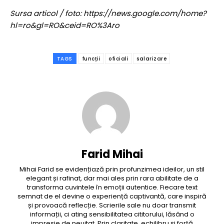
Sursa articol / foto: https://news.google.com/home?
hl=ro&gl=RO&ceid=RO%3Aro
TAGS
funcții
oficiali
salarizare
Farid Mihai
Mihai Farid se evidențiază prin profunzimea ideilor, un stil
elegant și rafinat, dar mai ales prin rara abilitate de a
transforma cuvintele în emoții autentice. Fiecare text
semnat de el devine o experiență captivantă, care inspiră
și provoacă reflecție. Scrierile sale nu doar transmit
informații, ci ating sensibilitatea cititorului, lăsând o
impresie de neuitat. Prin claritate, echilibru și forță