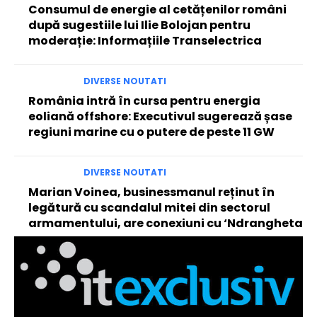
Consumul de energie al cetățenilor români
după sugestiile lui Ilie Bolojan pentru
moderație: Informațiile Transelectrica
DIVERSE NOUTATI
România intră în cursa pentru energia
eoliană offshore: Executivul sugerează șase
regiuni marine cu o putere de peste 11 GW
DIVERSE NOUTATI
Marian Voinea, businessmanul reținut în
legătură cu scandalul mitei din sectorul
armamentului, are conexiuni cu ‘Ndrangheta