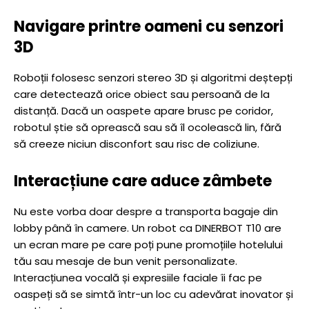
Navigare printre oameni cu senzori
3D
Roboții folosesc senzori stereo 3D și algoritmi deștepți
care detectează orice obiect sau persoană de la
distanță. Dacă un oaspete apare brusc pe coridor,
robotul știe să oprească sau să îl ocolească lin, fără
să creeze niciun disconfort sau risc de coliziune.
Interacțiune care aduce zâmbete
Nu este vorba doar despre a transporta bagaje din
lobby până în camere. Un robot ca DINERBOT T10 are
un ecran mare pe care poți pune promoțiile hotelului
tău sau mesaje de bun venit personalizate.
Interacțiunea vocală și expresiile faciale îi fac pe
oaspeți să se simtă într-un loc cu adevărat inovator și