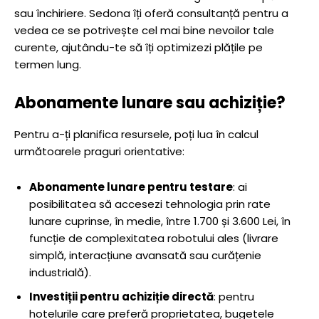
sau închiriere. Sedona îți oferă consultanță pentru a
vedea ce se potrivește cel mai bine nevoilor tale
curente, ajutându-te să îți optimizezi plățile pe
termen lung.
Abonamente lunare sau achiziție?
Pentru a-ți planifica resursele, poți lua în calcul
următoarele praguri orientative:
Abonamente lunare pentru testare
: ai
posibilitatea să accesezi tehnologia prin rate
lunare cuprinse, în medie, între 1.700 și 3.600 Lei, în
funcție de complexitatea robotului ales (livrare
simplă, interacțiune avansată sau curățenie
industrială).
Investiții pentru achiziție directă
: pentru
hotelurile care preferă proprietatea, bugetele