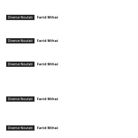
Trump avertizează cu „sancțiuni drastice” din partea SUA în cazul în
care Iranul va începe execuțiile demonstranților
Farid Mihai
-
13 ianuarie 2026
Diverse Noutati
Formația de start a FCSB pentru confruntarea cu Basel! Gigi Becali „a
nimerit” echipa inițială.
Farid Mihai
-
6 noiembrie 2025
Diverse Noutati
Gestul polemic al lui Leo Messi face turul globului: „E dezamăgitor să-l
vezi în acest mod!” / „Dacă și el a ajuns să procedeze...
Farid Mihai
-
20 iulie 2026
Diverse Noutati
━ Ultimele stiri
Marian Voinea, businessmanul reținut în legătură cu scandalul mitei din
sectorul armamentului, are conexiuni cu ‘Ndrangheta
Farid Mihai
-
6 august 2026
Diverse Noutati
Infiltrare fără precedent în Europa: o dronă rusească venită din Ucraina,
dotată cu explozibil Semtex, a aterizat pe aeroportul din Leipzig,
Germania
Farid Mihai
-
5 august 2026
Diverse Noutati