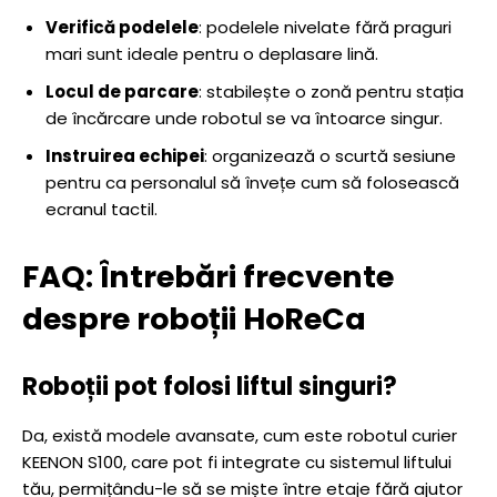
Verifică podelele
: podelele nivelate fără praguri
mari sunt ideale pentru o deplasare lină.
Locul de parcare
: stabilește o zonă pentru stația
de încărcare unde robotul se va întoarce singur.
Instruirea echipei
: organizează o scurtă sesiune
pentru ca personalul să învețe cum să folosească
ecranul tactil.
FAQ: Întrebări frecvente
despre roboții HoReCa
Roboții pot folosi liftul singuri?
Da, există modele avansate, cum este robotul curier
KEENON S100, care pot fi integrate cu sistemul liftului
tău, permițându-le să se miște între etaje fără ajutor