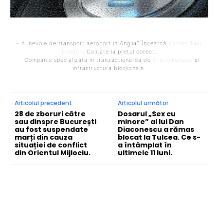
- Ai nevoie de transport aeroport in Anglia? Încearcă
Airport Taxi
London
. Calitate la prețul corect.
- Companie specializata in tranzactionarea de
Criptomonede
si
infrastructura blockchain.
Articolul precedent
Articolul următor
28 de zboruri către
Dosarul „Sex cu
sau dinspre București
minore” al lui Dan
au fost suspendate
Diaconescu a rămas
marți din cauza
blocat la Tulcea. Ce s-
situației de conflict
a întâmplat în
din Orientul Mijlociu.
ultimele 11 luni.