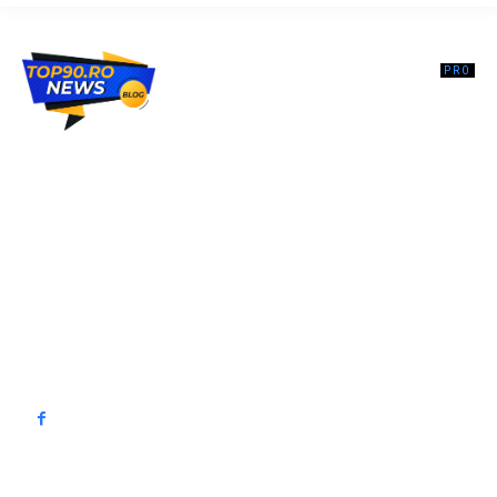
Top90.ro un site de știri / blog de noutăți, dedicat diseminării de
informații și actualități. Acesta oferă articole, reportaje și analize pe
teme diverse, de la evenimente curente la subiecte specifice de
interes. Este un spațiu digital pentru informare și educație.
Contactati-ne oricand la adresa: contact@top90.ro
Contact www.top90.ro
Politica de cookies (GDPR)
Politică de confidențialitate
━ Articole populare