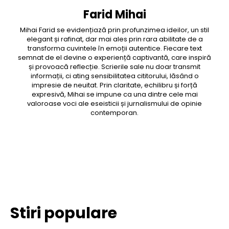
Farid Mihai
Mihai Farid se evidențiază prin profunzimea ideilor, un stil
elegant și rafinat, dar mai ales prin rara abilitate de a
transforma cuvintele în emoții autentice. Fiecare text
semnat de el devine o experiență captivantă, care inspiră
și provoacă reflecție. Scrierile sale nu doar transmit
informații, ci ating sensibilitatea cititorului, lăsând o
impresie de neuitat. Prin claritate, echilibru și forță
expresivă, Mihai se impune ca una dintre cele mai
valoroase voci ale eseisticii și jurnalismului de opinie
contemporan.
Facebook
Twitter
Pinterest
WhatsApp
Stiri populare