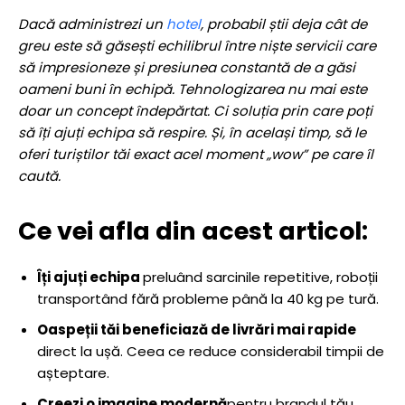
Dacă administrezi un
hotel
, probabil știi deja cât de
greu este să găsești echilibrul între niște servicii care
să impresioneze și presiunea constantă de a găsi
oameni buni în echipă. Tehnologizarea nu mai este
doar un concept îndepărtat. Ci soluția prin care poți
să îți ajuți echipa să respire. Și, în același timp, să le
oferi turiștilor tăi exact acel moment „wow” pe care îl
caută.
Ce vei afla din acest articol:
Îți ajuți echipa
preluând sarcinile repetitive, roboții
transportând fără probleme până la 40 kg pe tură.
Oaspeții tăi beneficiază de livrări mai rapide
direct la ușă. Ceea ce reduce considerabil timpii de
așteptare.
Creezi o imagine modernă
pentru brandul tău,