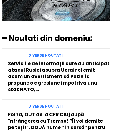
━ Noutati din domeniu:
DIVERSE NOUTATI
Serviciile de informații care au anticipat
atacul Rusiei asupra Ucrainei emit
acum un avertisment că Putin își
propune o agresiune împotriva unui
stat NATO,...
DIVERSE NOUTATI
Folha, OUT de la CFR Cluj după
înfrângerea cu Tromsø! ”Îi voi demite
pe toți!”. DOUĂ nume ”în cursă” pentru