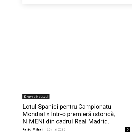
Diverse Noutati
Lotul Spaniei pentru Campionatul
Mondial » Într-o premieră istorică,
NIMENI din cadrul Real Madrid.
Farid Mihai
-
25 mai 2026
0