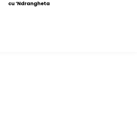
cu ‘Ndrangheta
━ Toate categoriile
pat atacul
Afaceri si Industrii
resiune
Arta si istorie
Auto
ust 2026
Beauty
ngerea cu
UĂ nume
Constructii
Cultura si Entertainment