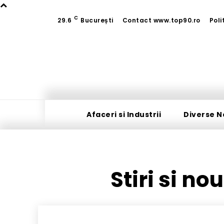
C
29.6
București
Contact www.top90.ro
Poli
Afaceri si Industrii
Diverse N
Stiri si no