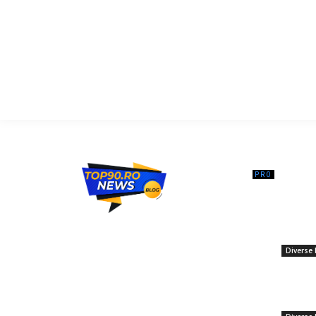
━ Ar
Un princ
medicul 
Top90.ro un site de știri / blog de noutăți,
apartame
dedicat diseminării de informații și
pentru a
actualități. Acesta oferă articole, reportaje
Diverse 
și analize pe teme diverse, de la
evenimente curente la subiecte specifice
De ce nu 
de interes. Este un spațiu digital pentru
dronele
informare și educație. Contactati-ne
informaț
oricand la adresa: contact@top90.ro