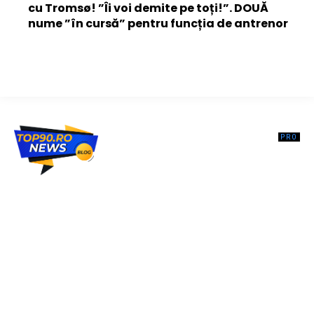
cu Tromsø! ”Îi voi demite pe toți!”. DOUĂ
nume ”în cursă” pentru funcția de antrenor
Top90.ro un site de știri / blog de noutăți, dedicat diseminării de
informații și actualități. Acesta oferă articole, reportaje și analize pe
teme diverse, de la evenimente curente la subiecte specifice de
interes. Este un spațiu digital pentru informare și educație.
Contactati-ne oricand la adresa: contact@top90.ro
Contact www.top90.ro
Politica de cookies (GDPR)
Politică de confidențialitate