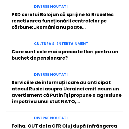
DIVERSE NOUTATI
PSD cere lui Bolojan să sprijine la Bruxelles
reactivarea funcționării centralelor pe
cărbune: „România nu poate…
CULTURA SI ENTERTAINMENT
Care sunt cele mai apreciate flori pentru un
buchet de pensionare?
DIVERSE NOUTATI
Serviciile de informații care au anticipat
atacul Rusiei asupra Ucrainei emit acum un
avertisment că Putin își propune o agresiune
împotriva unui stat NATO,...
DIVERSE NOUTATI
Folha, OUT de la CFR Cluj după înfrângerea