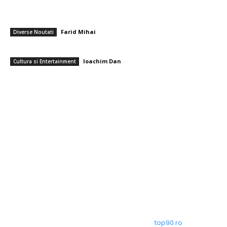
PSD cere lui Bolojan să sprijine la Bruxelles reactivarea funcționării
centralelor pe cărbune: „România nu poate…
Farid Mihai
-
7 august 2026
Diverse Noutati
Care sunt cele mai apreciate flori pentru un buchet de pensionare?
Ioachim Dan
-
7 august 2026
Cultura si Entertainment
━ Toate categoriile
Afaceri si Industrii
Arta si istorie
Auto
Beauty
Constructii
Cultura si Entertainment
© Acest site este creat si administrat de
top90.ro
. Toate