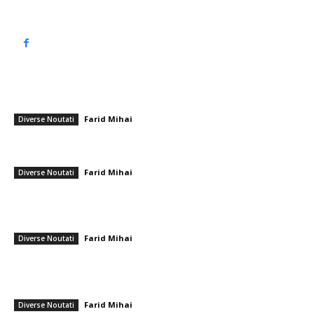
━ Articole populare
Dinamo – Farul 1-3, în meciul amical de pe „Arcul de Triumf”
Farid Mihai
-
11 iulie 2026
Diverse Noutati
Mesajul lui Nicușor Dan de Anul Nou: „Anul 2026 ne oferă șansa de a
revitaliza încrederea, de a remedia deficiențele și de a construi”
Farid Mihai
-
31 decembrie 2025
Diverse Noutati
Anunțul făcut de ministrul Educației referitor la acumularea pensiei cu
salariul în 2026: „Consecințe notabile pentru sectorul educațional și de
cercetare”
Farid Mihai
-
22 decembrie 2025
Diverse Noutati
━ Ultimele stiri
Gigi Becali a parafat în Scoția
Farid Mihai
-
7 august 2026
Diverse Noutati