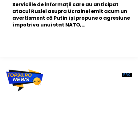
Serviciile de informații care au anticipat
atacul Rusiei asupra Ucrainei emit acum un
avertisment că Putin își propune o agresiune
împotriva unui stat NATO,...
Top90.ro un site de știri / blog de noutăți, dedicat diseminării de
informații și actualități. Acesta oferă articole, reportaje și analize pe
teme diverse, de la evenimente curente la subiecte specifice de
interes. Este un spațiu digital pentru informare și educație.
Contactati-ne oricand la adresa: contact@top90.ro
Contact www.top90.ro