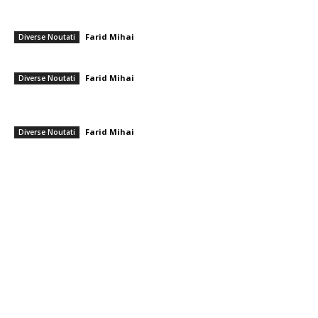
României se datorează muncii depuse de instituții, populație și
sectorul privat”
Farid Mihai
-
7 august 2026
Diverse Noutati
Gigi Becali a parafat în Scoția
Farid Mihai
-
7 august 2026
Diverse Noutati
PSD cere lui Bolojan să sprijine la Bruxelles reactivarea funcționării
centralelor pe cărbune: „România nu poate…
Farid Mihai
-
7 august 2026
Diverse Noutati
━ Toate categoriile
Afaceri si Industrii
Arta si istorie
Auto
Beauty
Constructii
Cultura si Entertainment