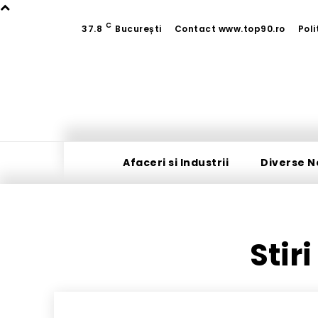
C
37.8
București
Contact www.top90.ro
Poli
Afaceri si Industrii
Diverse N
Stir