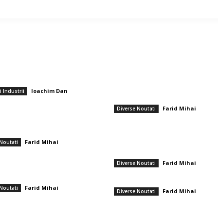
ticole populare
━ Ultimele stiri
tâmplă dacă traducerea legalizată din
România se află în fața pericolului un
oca conține o eroare?
blackout complet dacă dificultățile
energetice se intensifică. Specialiștii
Ioachim Dan
-
i Industrii
verificări…
e 2026
Farid Mihai
-
8 aug
Diverse Noutati
rescute pentru prim-ministru, miniștri
i ai parlamentului prin noua legislație
Nicușor Dan, în urma hotărârii Moody’
alarizarea. Ce valori vor fi primite.
„Menținerea ratingului României se d
Farid Mihai
-
27 mai 2026
Noutati
muncii depuse de instituții, populație
sectorul privat”
re notabilă: SUA reacționează
Farid Mihai
-
7 aug
Diverse Noutati
a Iranului după atacul asupra unei
închiderea Strâmtorii Ormuz
Gigi Becali a parafat în Scoția
Farid Mihai
-
12 iulie 2026
Noutati
Farid Mihai
-
7 aug
Diverse Noutati