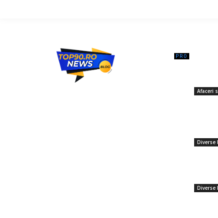
━ Ar
Ce se în
Cluj-Nap
Top90.ro un site de știri / blog de noutăți,
Afaceri s
dedicat diseminării de informații și
22 marti
actualități. Acesta oferă articole, reportaje
Salarii c
și analize pe teme diverse, de la
și membr
evenimente curente la subiecte specifice
privind s
de interes. Este un spațiu digital pentru
informare și educație. Contactati-ne
Diverse 
oricand la adresa: contact@top90.ro
Escalada
împotriv
Contact www.top90.ro
nave și 
Politica de cookies (GDPR)
Diverse 
Politică de confidențialitate