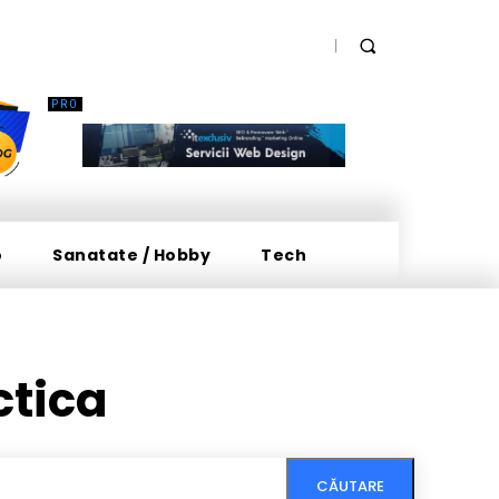
o
Sanatate / Hobby
Tech
ctica
CĂUTARE