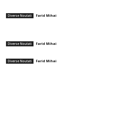
România se află în fața pericolului unui blackout complet dacă
dificultățile energetice se intensifică. Specialiștii cereau verificări…
Farid Mihai
-
8 august 2026
Diverse Noutati
Nicușor Dan, în urma hotărârii Moody’s: „Menținerea ratingului
României se datorează muncii depuse de instituții, populație și
sectorul privat”
Farid Mihai
-
7 august 2026
Diverse Noutati
Gigi Becali a parafat în Scoția
Farid Mihai
-
7 august 2026
Diverse Noutati
━ Toate categoriile
Afaceri si Industrii
Arta si istorie
Auto
Beauty
Constructii
Cultura si Entertainment