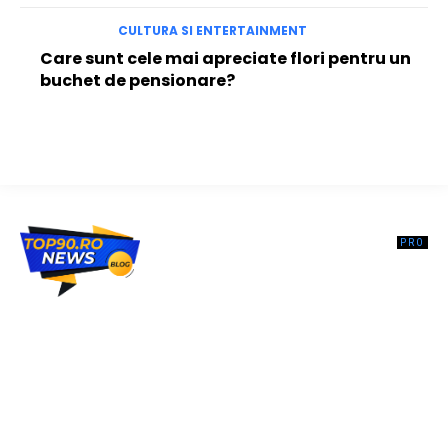
CULTURA SI ENTERTAINMENT
Care sunt cele mai apreciate flori pentru un
buchet de pensionare?
Top90.ro un site de știri / blog de noutăți, dedicat diseminării de
informații și actualități. Acesta oferă articole, reportaje și analize pe
teme diverse, de la evenimente curente la subiecte specifice de
interes. Este un spațiu digital pentru informare și educație.
Contactati-ne oricand la adresa: contact@top90.ro
Contact www.top90.ro