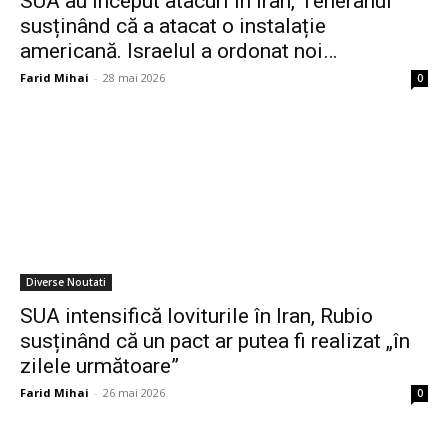
SUA au început atacuri în Iran, Teheranul
susținând că a atacat o instalație
americană. Israelul a ordonat noi…
Farid Mihai
-
28 mai 2026
0
Diverse Noutati
SUA intensifică loviturile în Iran, Rubio
susținând că un pact ar putea fi realizat „în
zilele următoare”
Farid Mihai
-
26 mai 2026
0