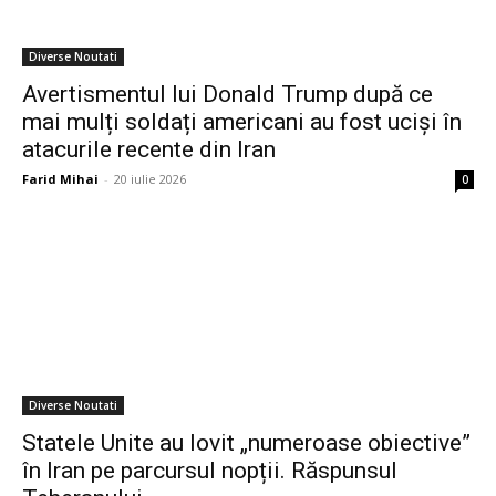
Diverse Noutati
Avertismentul lui Donald Trump după ce
mai mulți soldați americani au fost uciși în
atacurile recente din Iran
Farid Mihai
-
20 iulie 2026
0
Diverse Noutati
Statele Unite au lovit „numeroase obiective”
în Iran pe parcursul nopții. Răspunsul