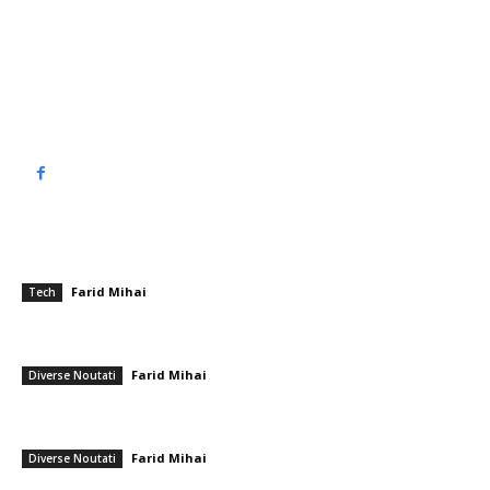
Contact www.top90.ro
Politica de cookies (GDPR)
Politică de confidențialitate
━ Articole populare
Ce înseamnă suport pentru overclocking?
Farid Mihai
-
13 august 2025
Tech
Prima națiune care va întâmpina noul an: Istoria Revelionului 2026 pe
planetă
Farid Mihai
-
31 decembrie 2025
Diverse Noutati
UDMR cere coaliției să reanalizeze taxele și impozitele locale:
„Executivul dispune de abilitatea de a realiza acest lucru”
Farid Mihai
-
3 februarie 2026
Diverse Noutati