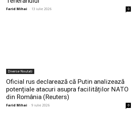
Teheranului
Farid Mihai
-
13 iulie 2026
0
Diverse Noutati
Oficial rus declarează că Putin analizează
potențiale atacuri asupra facilităților NATO
din România (Reuters)
Farid Mihai
-
9 iulie 2026
0