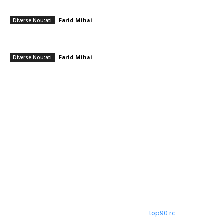
„Nu mi-a plăcut absolut deloc!”
Farid Mihai
-
8 august 2026
Diverse Noutati
România se află în fața pericolului unui blackout complet dacă
dificultățile energetice se intensifică. Specialiștii cereau verificări…
Farid Mihai
-
8 august 2026
Diverse Noutati
━ Toate categoriile
Afaceri si Industrii
Arta si istorie
Auto
Beauty
Constructii
Cultura si Entertainment
© Acest site este creat si administrat de
top90.ro
. Toate