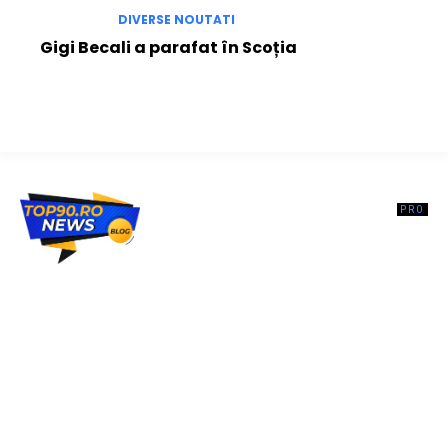
DIVERSE NOUTATI
Gigi Becali a parafat în Scoția
Top90.ro un site de știri / blog de noutăți, dedicat diseminării de
informații și actualități. Acesta oferă articole, reportaje și analize pe
teme diverse, de la evenimente curente la subiecte specifice de
interes. Este un spațiu digital pentru informare și educație.
Contactati-ne oricand la adresa: contact@top90.ro
Contact www.top90.ro
Politica de cookies (GDPR)
Politică de confidențialitate