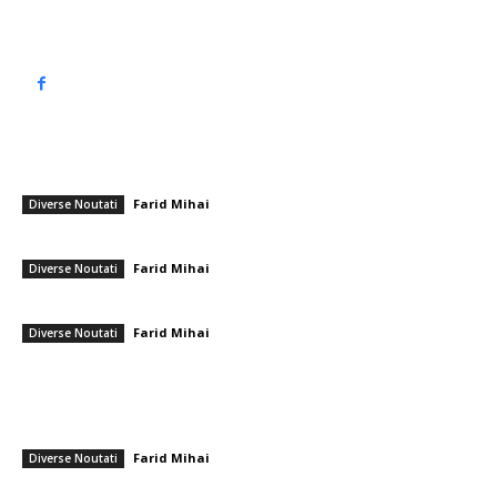
━ Articole populare
Medic rezident de la Floreasca, găsit mort în baia spitalului
Farid Mihai
-
7 iunie 2026
Diverse Noutati
GSP la Craiova – Rapid 1-0 » „D-l Goe”! Cel mai bun jucător și învățăceii
Farid Mihai
-
19 aprilie 2026
Diverse Noutati
Speak l-a făcut mincinos pe Jaguarul de la „Insula Iubirii” 2025
Farid Mihai
-
12 august 2025
Diverse Noutati
━ Ultimele stiri
CFR Cluj a încheiat un pact cu Marius Șumudică » Afirmațiile lui Varga și
toate informațiile referitoare la contract
Farid Mihai
-
8 august 2026
Diverse Noutati
Cristi Chivu și-a împărtășit părerea onestă după Juventus – Inter 1-2: