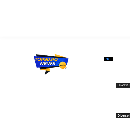
━ Ar
Cantităț
pe piață
Top90.ro un site de știri / blog de noutăți,
descoper
dedicat diseminării de informații și
Diverse 
actualități. Acesta oferă articole, reportaje
3 decemb
și analize pe teme diverse, de la
Ajustare
evenimente curente la subiecte specifice
România 
de interes. Este un spațiu digital pentru
euro.
informare și educație. Contactati-ne
Diverse 
oricand la adresa: contact@top90.ro
Care sun
Contact www.top90.ro