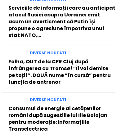
Serviciile de informații care au anticipat
atacul Rusiei asupra Ucrainei emit
acum un avertisment că Putin își
propune o agresiune împotriva unui
stat NATO,...
DIVERSE NOUTATI
Folha, OUT de la CFR Cluj după
înfrângerea cu Tromsø! ”Îi voi demite
pe toți!”. DOUĂ nume ”în cursă” pentru
funcția de antrenor
DIVERSE NOUTATI
Consumul de energie al cetățenilor
români după sugestiile lui Ilie Bolojan
pentru moderație: Informațiile
Transelectrica