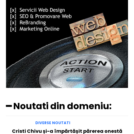
━ Noutati din domeniu:
DIVERSE NOUTATI
Cristi Chivu și-a împărtășit părerea onestă