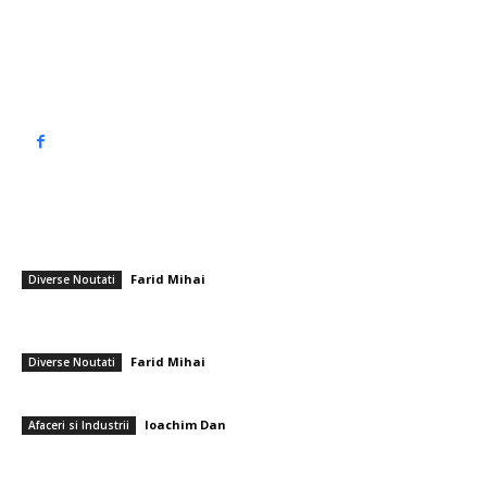
Politica de cookies (GDPR)
Politică de confidențialitate
━ Articole populare
Ciolacu îl învinuiește pe Bolojan de „o manevră contabilă” pentru a
diminua deficitul: „Pentru a se transforma în salvatorul României”
Farid Mihai
-
11 februarie 2026
Diverse Noutati
Meteorologii prevăd un nou episod de răcire și ninsoare în cea mai
mare parte a țării. Când se va îmbunătăți vremea?
Farid Mihai
-
16 februarie 2026
Diverse Noutati
Cum previi condensul în casetele luminoase montate la nord?
Ioachim Dan
-
5 decembrie 2025
Afaceri si Industrii
━ Ultimele stiri