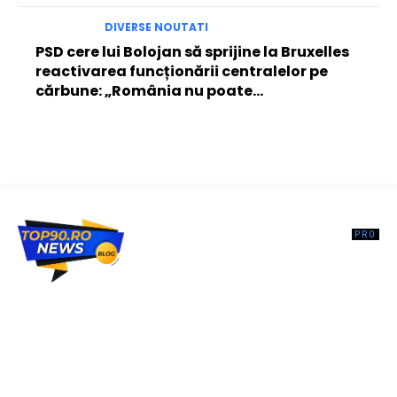
DIVERSE NOUTATI
PSD cere lui Bolojan să sprijine la Bruxelles
reactivarea funcționării centralelor pe
cărbune: „România nu poate…
Top90.ro un site de știri / blog de noutăți, dedicat diseminării de
informații și actualități. Acesta oferă articole, reportaje și analize pe
teme diverse, de la evenimente curente la subiecte specifice de
interes. Este un spațiu digital pentru informare și educație.
Contactati-ne oricand la adresa: contact@top90.ro
Contact www.top90.ro