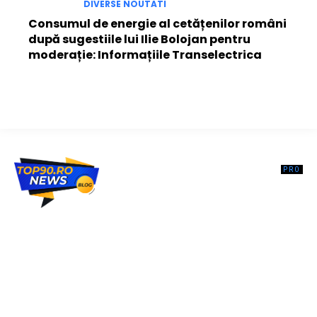
DIVERSE NOUTATI
Consumul de energie al cetățenilor români
după sugestiile lui Ilie Bolojan pentru
moderație: Informațiile Transelectrica
Top90.ro un site de știri / blog de noutăți, dedicat diseminării de
informații și actualități. Acesta oferă articole, reportaje și analize pe
teme diverse, de la evenimente curente la subiecte specifice de
interes. Este un spațiu digital pentru informare și educație.
Contactati-ne oricand la adresa: contact@top90.ro
Contact www.top90.ro
Politica de cookies (GDPR)