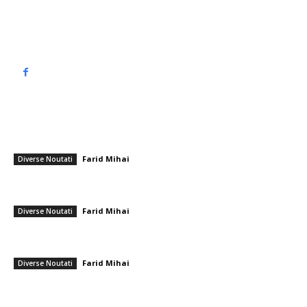
Politică de confidențialitate
━ Articole populare
Mesajul și imaginea publicate de Dominic Fritz la miezul nopții după
refuzul guvernului Veștea. Care sunt etapele USR?
Farid Mihai
-
22 iunie 2026
Diverse Noutati
Incendiu la etajul opt al unui apartament din Brașov. Un bărbat a fost
rănit cu arsuri pe față și pe membre.
Farid Mihai
-
18 decembrie 2025
Diverse Noutati
Sorin Grindeanu rămâne hotărât în privința amendamentelor la buget:
„Nu pot accepta o atitudine de provocare constantă din partea PSD”
Farid Mihai
-
15 martie 2026
Diverse Noutati
━ Ultimele stiri