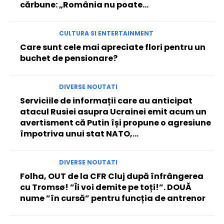
cărbune: „România nu poate…
CULTURA SI ENTERTAINMENT
Care sunt cele mai apreciate flori pentru un
buchet de pensionare?
DIVERSE NOUTATI
Serviciile de informații care au anticipat
atacul Rusiei asupra Ucrainei emit acum un
avertisment că Putin își propune o agresiune
împotriva unui stat NATO,...
DIVERSE NOUTATI
Folha, OUT de la CFR Cluj după înfrângerea
cu Tromsø! ”Îi voi demite pe toți!”. DOUĂ
nume ”în cursă” pentru funcția de antrenor