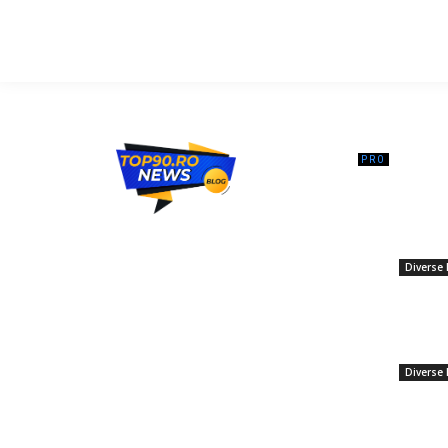
━ Ar
Guvernul
de propri
Top90.ro un site de știri / blog de noutăți,
185 de f
dedicat diseminării de informații și
imobile.
actualități. Acesta oferă articole, reportaje
Diverse 
și analize pe teme diverse, de la
11 ianuar
evenimente curente la subiecte specifice
Liga Cam
de interes. Este un spațiu digital pentru
directă »
informare și educație. Contactati-ne
prezent 
oricand la adresa: contact@top90.ro
Diverse 
20 ianuar
Contact www.top90.ro
Trump a 
Politica de cookies (GDPR)
împotriv