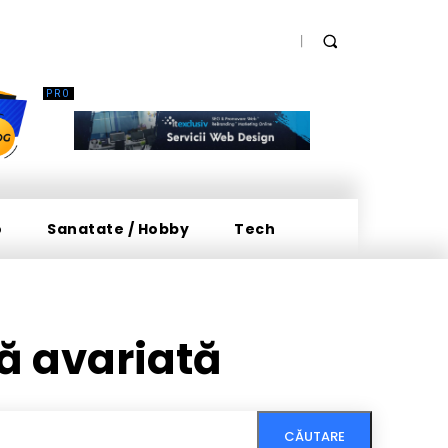
o
Sanatate / Hobby
Tech
ă avariată
CĂUTARE