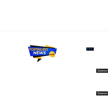
━ Ar
Ministrul
ul față 
Top90.ro un site de știri / blog de noutăți,
fost o a
dedicat diseminării de informații și
Diverse 
actualități. Acesta oferă articole, reportaje
și analize pe teme diverse, de la
„Întorsă
evenimente curente la subiecte specifice
milionar
de interes. Este un spațiu digital pentru
vinovat: 
informare și educație. Contactati-ne
Diverse 
oricand la adresa: contact@top90.ro
9 februar
Escalada
Contact www.top90.ro