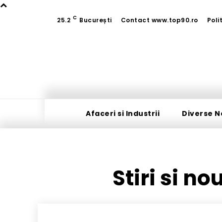
C
25.2
București
Contact www.top90.ro
Poli
Afaceri si Industrii
Diverse N
Stiri si no