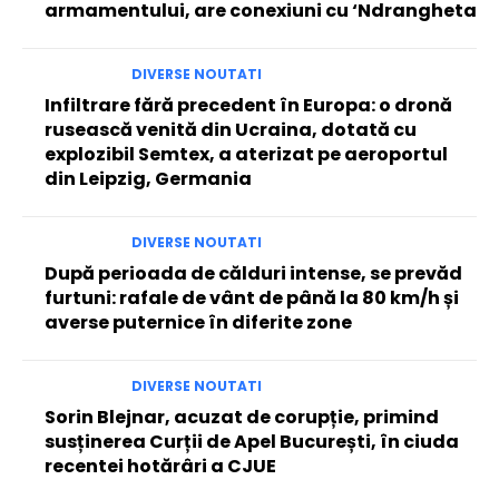
armamentului, are conexiuni cu ‘Ndrangheta
DIVERSE NOUTATI
Infiltrare fără precedent în Europa: o dronă
rusească venită din Ucraina, dotată cu
explozibil Semtex, a aterizat pe aeroportul
din Leipzig, Germania
DIVERSE NOUTATI
După perioada de călduri intense, se prevăd
furtuni: rafale de vânt de până la 80 km/h și
averse puternice în diferite zone
DIVERSE NOUTATI
Sorin Blejnar, acuzat de corupție, primind
susținerea Curții de Apel București, în ciuda
recentei hotărâri a CJUE