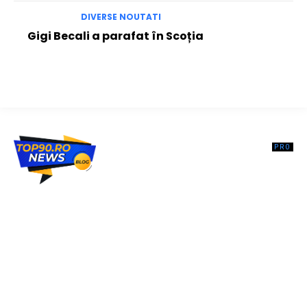
DIVERSE NOUTATI
Gigi Becali a parafat în Scoția
Top90.ro un site de știri / blog de noutăți, dedicat diseminării de
informații și actualități. Acesta oferă articole, reportaje și analize pe
teme diverse, de la evenimente curente la subiecte specifice de
interes. Este un spațiu digital pentru informare și educație.
Contactati-ne oricand la adresa: contact@top90.ro
Contact www.top90.ro
Politica de cookies (GDPR)