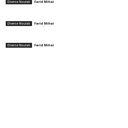
Farid Mihai
-
8 august 2026
Diverse Noutati
Cristi Chivu și-a împărtășit părerea onestă după Juventus – Inter 1-2:
„Nu mi-a plăcut absolut deloc!”
Farid Mihai
-
8 august 2026
Diverse Noutati
România se află în fața pericolului unui blackout complet dacă
dificultățile energetice se intensifică. Specialiștii cereau verificări…
Farid Mihai
-
8 august 2026
Diverse Noutati
━ Toate categoriile
Afaceri si Industrii
Arta si istorie
Auto
Beauty
Constructii
Cultura si Entertainment