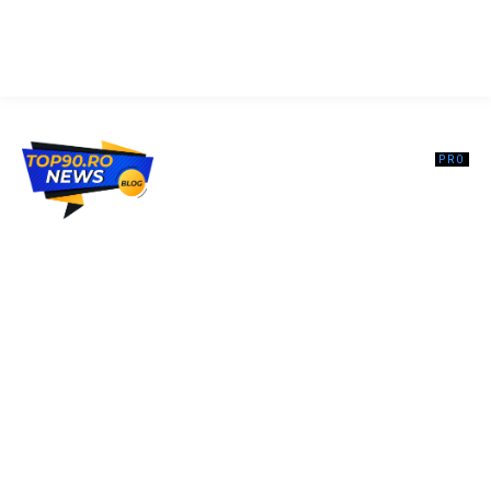
Top90.ro un site de știri / blog de noutăți, dedicat diseminării de
informații și actualități. Acesta oferă articole, reportaje și analize pe
teme diverse, de la evenimente curente la subiecte specifice de
interes. Este un spațiu digital pentru informare și educație.
Contactati-ne oricand la adresa: contact@top90.ro
Contact www.top90.ro
Politica de cookies (GDPR)
Politică de confidențialitate