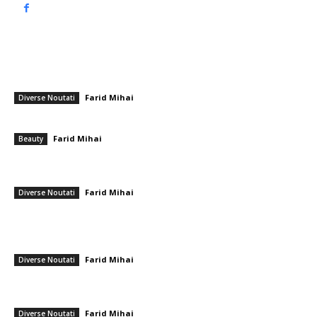
━ Articole populare
Nicușor Dan, interviu acordat Digi24 în legătură cu summitul NATO. Ce
declarații face președintele referitor la acuzația că este…
Farid Mihai
-
8 iulie 2026
Diverse Noutati
Zâmbetul – cel mai puternic accesoriu natural
Farid Mihai
-
13 august 2025
Beauty
Soluția sugerată pentru asigurarea securității portului Constanța, ca
urmare a detonării dronei ucrainene
Farid Mihai
-
6 iunie 2026
Diverse Noutati
━ Ultimele stiri
Gigi Becali a parafat în Scoția
Farid Mihai
-
7 august 2026
Diverse Noutati
PSD cere lui Bolojan să sprijine la Bruxelles reactivarea funcționării
centralelor pe cărbune: „România nu poate…
Farid Mihai
-
7 august 2026
Diverse Noutati