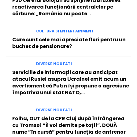
PSD cere lui Bolojan să sprijine la Bruxelles
reactivarea funcționării centralelor pe
cărbune: „România nu poate…
CULTURA SI ENTERTAINMENT
Care sunt cele mai apreciate flori pentru un
buchet de pensionare?
DIVERSE NOUTATI
Serviciile de informații care au anticipat
atacul Rusiei asupra Ucrainei emit acum un
avertisment că Putin își propune o agresiune
împotriva unui stat NATO,...
DIVERSE NOUTATI
Folha, OUT de la CFR Cluj după înfrângerea
cu Tromsø! ”Îi voi demite pe toți!”. DOUĂ
nume ”în cursă” pentru funcția de antrenor