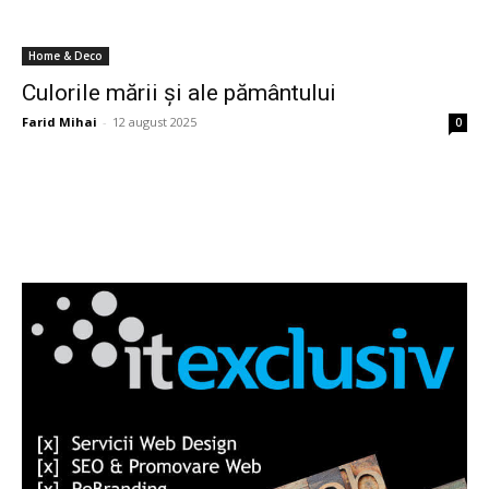
Home & Deco
Culorile mării și ale pământului
Farid Mihai
-
12 august 2025
0