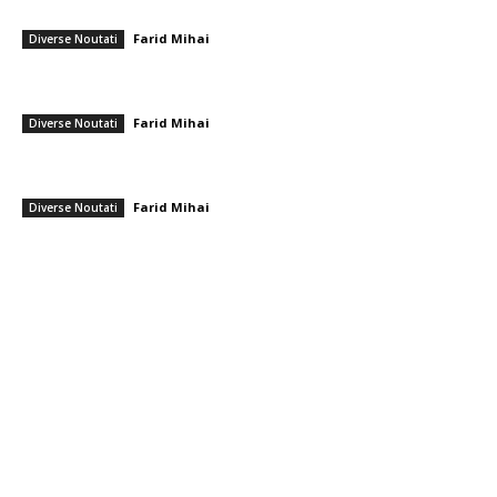
pe toți!”. DOUĂ nume ”în cursă” pentru funcția de antrenor
Farid Mihai
-
6 august 2026
Diverse Noutati
Consumul de energie al cetățenilor români după sugestiile lui Ilie
Bolojan pentru moderație: Informațiile Transelectrica
Farid Mihai
-
6 august 2026
Diverse Noutati
România intră în cursa pentru energia eoliană offshore: Executivul
sugerează șase regiuni marine cu o putere de peste 11 GW
Farid Mihai
-
6 august 2026
Diverse Noutati
━ Toate categoriile
Afaceri si Industrii
Arta si istorie
Auto
Beauty
Constructii
Cultura si Entertainment