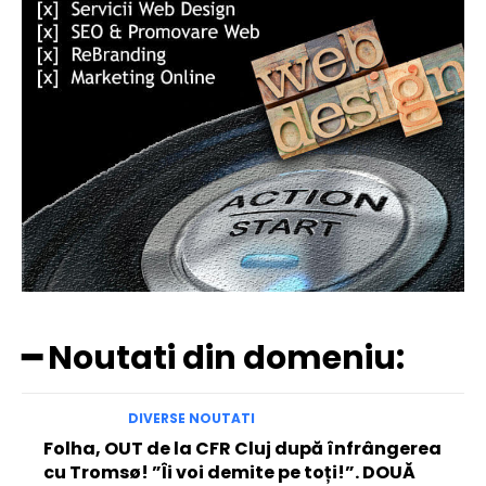
━ Noutati din domeniu:
DIVERSE NOUTATI
Folha, OUT de la CFR Cluj după înfrângerea
cu Tromsø! ”Îi voi demite pe toți!”. DOUĂ