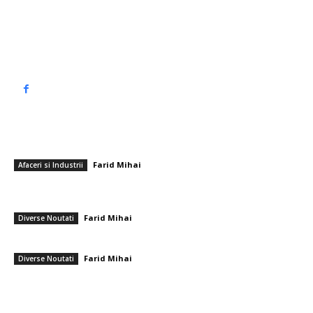
Politica de cookies (GDPR)
Politică de confidențialitate
━ Articole populare
Securitate mobilă: protecție rapidă în fiecare colț al Capitalei
Farid Mihai
-
25 mai 2026
Afaceri si Industrii
Povestea Sorei Emilia, care a fost mamă pentru 600 de copii timp de
mai bine de 25 de ani: „Binele nu produce gălăgie”
Farid Mihai
-
4 aprilie 2026
Diverse Noutati
Taormina – bijuteria Siciliei
Farid Mihai
-
12 august 2025
Diverse Noutati
━ Ultimele stiri
Folha, OUT de la CFR Cluj după înfrângerea cu Tromsø! ”Îi voi demite