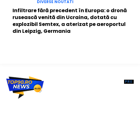
DIVERSE NOUTATI
Infiltrare fără precedent în Europa: o dronă
rusească venită din Ucraina, dotată cu
explozibil Semtex, a aterizat pe aeroportul
din Leipzig, Germania
Top90.ro un site de știri / blog de noutăți, dedicat diseminării de
informații și actualități. Acesta oferă articole, reportaje și analize pe
teme diverse, de la evenimente curente la subiecte specifice de
interes. Este un spațiu digital pentru informare și educație.
Contactati-ne oricand la adresa: contact@top90.ro
Contact www.top90.ro