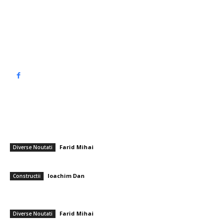
Contact www.top90.ro
Politica de cookies (GDPR)
Politică de confidențialitate
━ Articole populare
Meteorologii prezic precipitații sub formă de ninsoare, condiții de frig
sever și rafale puternice de vânt: „Percepția de răcoare va fi
semnificativ amplificată”
Farid Mihai
-
11 ianuarie 2026
Diverse Noutati
De ce este o casă pe structură metalică mai ecologică?
Ioachim Dan
-
28 aprilie 2026
Constructii
Mohammed bin Salman și provocarea Iranului: Evaluarea greșită a
prințului ar putea genera efecte devastatoare…
Farid Mihai
-
19 martie 2026
Diverse Noutati