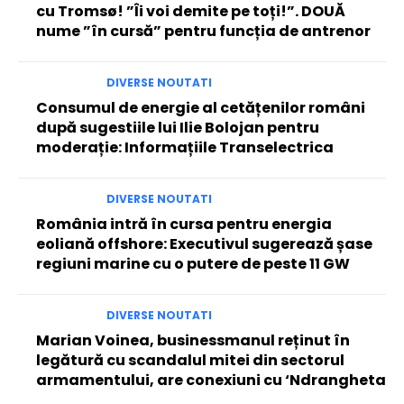
cu Tromsø! ”Îi voi demite pe toți!”. DOUĂ
nume ”în cursă” pentru funcția de antrenor
DIVERSE NOUTATI
Consumul de energie al cetățenilor români
după sugestiile lui Ilie Bolojan pentru
moderație: Informațiile Transelectrica
DIVERSE NOUTATI
România intră în cursa pentru energia
eoliană offshore: Executivul sugerează șase
regiuni marine cu o putere de peste 11 GW
DIVERSE NOUTATI
Marian Voinea, businessmanul reținut în
legătură cu scandalul mitei din sectorul
armamentului, are conexiuni cu ‘Ndrangheta