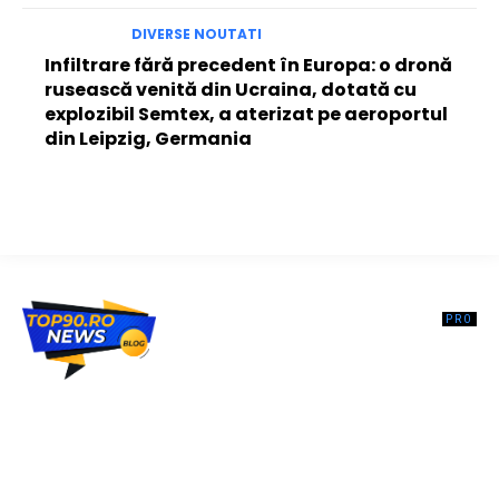
DIVERSE NOUTATI
Infiltrare fără precedent în Europa: o dronă
rusească venită din Ucraina, dotată cu
explozibil Semtex, a aterizat pe aeroportul
din Leipzig, Germania
Top90.ro un site de știri / blog de noutăți, dedicat diseminării de
informații și actualități. Acesta oferă articole, reportaje și analize pe
teme diverse, de la evenimente curente la subiecte specifice de
interes. Este un spațiu digital pentru informare și educație.
Contactati-ne oricand la adresa: contact@top90.ro