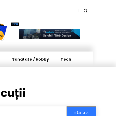
o
Sanatate / Hobby
Tech
cuții
CĂUTARE