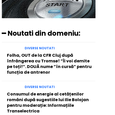
━ Noutati din domeniu:
DIVERSE NOUTATI
Folha, OUT de la CFR Cluj după
înfrângerea cu Tromsø! ”Îi voi demite
pe toți!”. DOUĂ nume ”în cursă” pentru
funcția de antrenor
DIVERSE NOUTATI
Consumul de energie al cetățenilor
români după sugestiile lui Ilie Bolojan
pentru moderație: Informațiile
Transelectrica