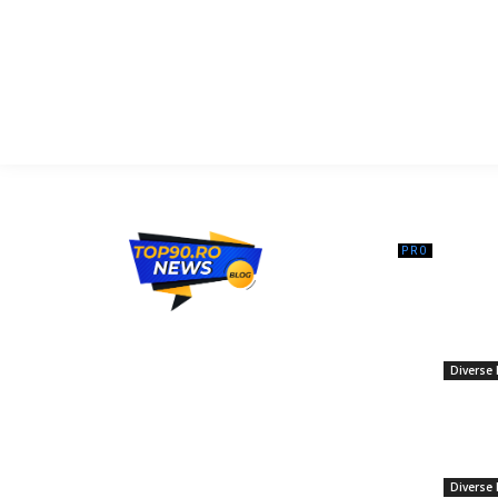
━ Ar
Nicușor 
media fr
Top90.ro un site de știri / blog de noutăți,
ruși. Dor
dedicat diseminării de informații și
aceasta.
actualități. Acesta oferă articole, reportaje
Diverse 
și analize pe teme diverse, de la
9 decemb
evenimente curente la subiecte specifice
Vinicius
de interes. Este un spațiu digital pentru
transfer 
informare și educație. Contactati-ne
decizie 
oricand la adresa: contact@top90.ro
Diverse 