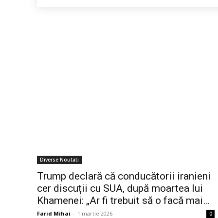
Diverse Noutati
Trump declară că conducătorii iranieni
cer discuții cu SUA, după moartea lui
Khamenei: „Ar fi trebuit să o facă mai…
Farid Mihai
-
1 martie 2026
0