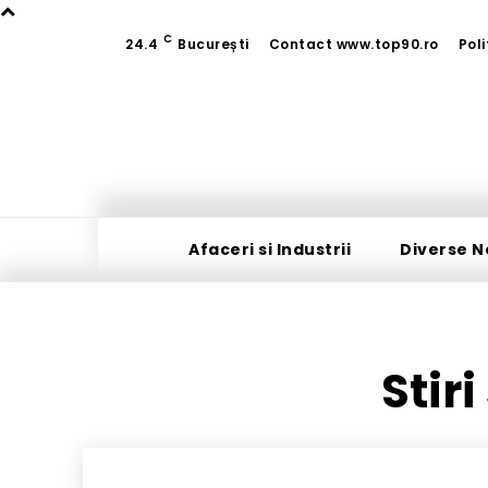
C
24.4
București
Contact www.top90.ro
Pol
Afaceri si Industrii
Diverse N
Stir