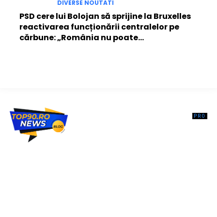
DIVERSE NOUTATI
PSD cere lui Bolojan să sprijine la Bruxelles
reactivarea funcționării centralelor pe
cărbune: „România nu poate…
Top90.ro un site de știri / blog de noutăți, dedicat diseminării de
informații și actualități. Acesta oferă articole, reportaje și analize pe
teme diverse, de la evenimente curente la subiecte specifice de
interes. Este un spațiu digital pentru informare și educație.
Contactati-ne oricand la adresa: contact@top90.ro
Contact www.top90.ro
Politica de cookies (GDPR)