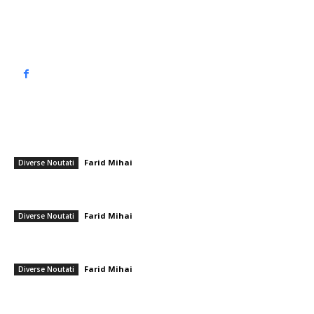
Politică de confidențialitate
━ Articole populare
Zeci de mii de români și polonezi părăsesc Regatul Unit din cauza
costurilor mari și a infracționalității
Farid Mihai
-
25 ianuarie 2026
Diverse Noutati
Observations Made by Bogdan Andone Regarding the Play-Off
Following CFR Cluj’s Humiliation
Farid Mihai
-
29 noiembrie 2025
Diverse Noutati
„Seismic” după Rapid – Metaloglobus: tehnicianul va fi demis mâine
dimineață
Farid Mihai
-
17 ianuarie 2026
Diverse Noutati
━ Ultimele stiri