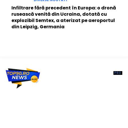
Infiltrare fără precedent în Europa: o dronă
rusească venită din Ucraina, dotată cu
explozibil Semtex, a aterizat pe aeroportul
din Leipzig, Germania
Top90.ro un site de știri / blog de noutăți, dedicat diseminării de
informații și actualități. Acesta oferă articole, reportaje și analize pe
teme diverse, de la evenimente curente la subiecte specifice de
interes. Este un spațiu digital pentru informare și educație.
Contactati-ne oricand la adresa: contact@top90.ro
Contact www.top90.ro