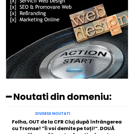
━ Noutati din domeniu:
DIVERSE NOUTATI
Folha, OUT de la CFR Cluj după înfrângerea
cu Tromsø! ”Îi voi demite pe toți!”. DOUĂ