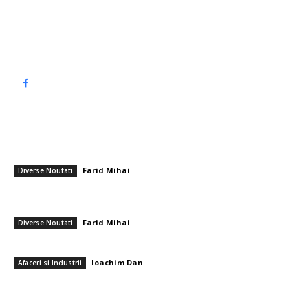
Politica de cookies (GDPR)
Politică de confidențialitate
━ Articole populare
România a suferit înfrângerea în meciul final din calificările pentru CM
de handbal feminin. Cine este următorul adversar?
Farid Mihai
-
1 decembrie 2025
Diverse Noutati
Marian Voinea, businessmanul reținut în legătură cu scandalul mitei din
sectorul armamentului, are conexiuni cu ‘Ndrangheta
Farid Mihai
-
6 august 2026
Diverse Noutati
Cum pot atinge un nivel avansat într-o limbă străină?
Ioachim Dan
-
7 februarie 2026
Afaceri si Industrii
━ Ultimele stiri